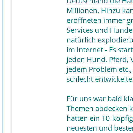
Deutschland die Ha
Millionen. Hinzu ka
eröffneten immer g
Services und Hunde
natürlich explodier
im Internet - Es st
jeden Hund, Pferd, V
jedem Problem etc.,
schlecht entwickelten
Für uns war bald kla
Themen abdecken kö
hätten ein 10-köpfi
neuesten und besten