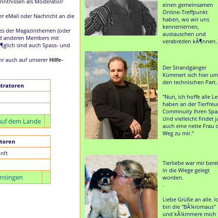
nntnissen als Moderator/
einen gemeinsamen
Online-Treffpunkt
r eMail oder Nachricht an die
haben, wo wir uns
kennenlernen,
nes der Magazinthemen (oder
austauschen und
nd anderen Members mit
verabreden kÃ¶nnen.
¶glich sind auch Spass- und
Ihr auch auf unserer
Hilfe-
Der Strandgänger
Kümmert sich hier um
den technischen Part.
tratoren
"Nun, ich hoffe alle L
haben an der Tierfre
Commnuity Ihren Spa
Und vielleicht findet j
- auf dem Lande
auch eine nette Frau 
Weg zu mir."
toren
nft
Tierliebe war mir bere
in die Wiege gelegt
nsingen
worden.
.
Liebe Grüße an alle. I
bin die "BÃ¼romaus"
und kÃ¼mmere mich