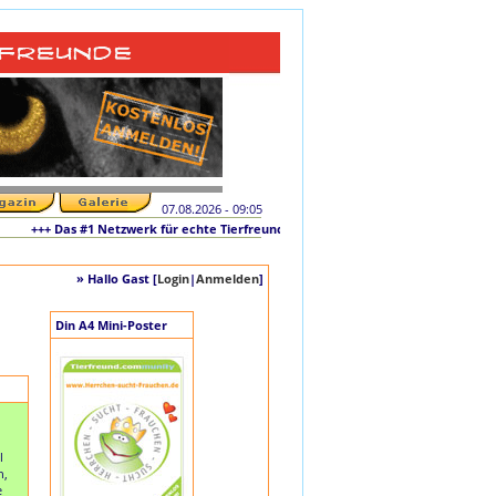
07.08.2026 - 09:05
+++ Das #1 Netzwerk für echte Tierfreunde und tierliebe Singles +++ Die origin
» Hallo Gast [
Login
|
Anmelden
]
Din A4 Mini-Poster
l
n,
e