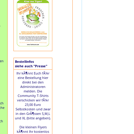
.
ien
Bestellinfos
siehe auch "Presse"
Ihr kÃ¶nnt Euch fÃ¼r
eine Bestellung hier
direkt bei den
Administratoren
melden. Die
Community T-Shirts
verschicken wir fÃ¼r
uch
23,00 Euro
che
Selbstkosten und zwar
in den GrÃ¶ssen S,M,L
und XL (bitte angeben).
ch
,
Die kleinen Flyers
kÃ¶nnt Ihr kostenlos