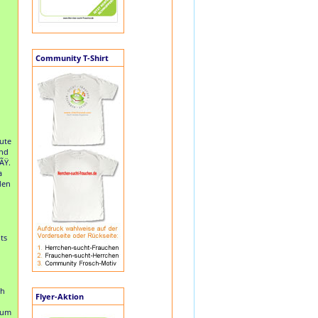
Community T-Shirt
eute
und
ÃŸ.
a
den
its
ch
Flyer-Aktion
 um