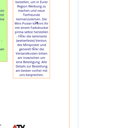
bestellen, um in Eurer
Region Werbung zu
hon
machen und neue
und
Tierfreunde
tive
kennenzulernen. Die
Mini-Poster kÃ¶nnt Ihr
mit einem Farbdrucker
prima selbst herstellen
- FÃ¼r die laminierte
 -
(wetterfeste) Version
des Miniposter und
hen
generell fÃ¼r die
Versandkosten bitten
wir inzwischen um
eine Beteiligung. Alle
Details zur Bestellung
am besten vorher mit
uns besprechen.