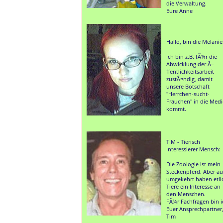
die Verwaltung.
Eure Anne
Hallo, bin die Melanie
Ich bin z.B. fÃ¼r die
Abwicklung der Ã–
ffentlichkeitsarbeit
zustÃ¤ndig, damit
unsere Botschaft
"Herrchen-sucht-
Frauchen" in die Med
kommt.
TIM - Tierisch
Interessierer Mensch:
Die Zoologie ist mein
Steckenpferd. Aber a
umgekehrt haben etli
Tiere ein Interesse an
den Menschen.
FÃ¼r Fachfragen bin i
Euer Ansprechpartner
Tim