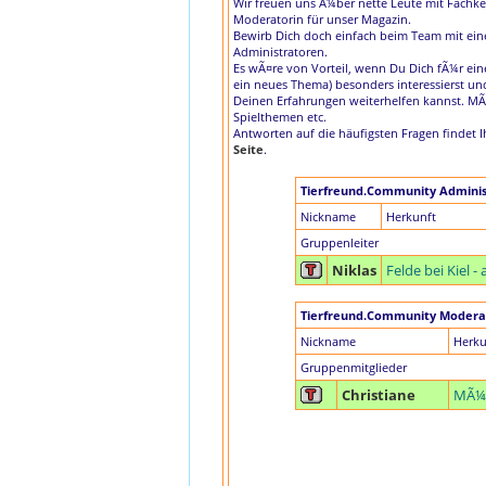
Wir freuen uns Ã¼ber nette Leute mit Fachke
Moderatorin für unser Magazin.
Bewirb Dich doch einfach beim Team mit eine
Administratoren.
Es wÃ¤re von Vorteil, wenn Du Dich fÃ¼r ei
ein neues Thema) besonders interessierst u
Deinen Erfahrungen weiterhelfen kannst. MÃ
Spielthemen etc.
Antworten auf die häufigsten Fragen findet 
Seite
.
Tierfreund.Community Adminis
Nickname
Herkunft
Gruppenleiter
Niklas
Felde bei Kiel 
Tierfreund.Community Modera
Nickname
Herku
Gruppenmitglieder
Christiane
MÃ¼