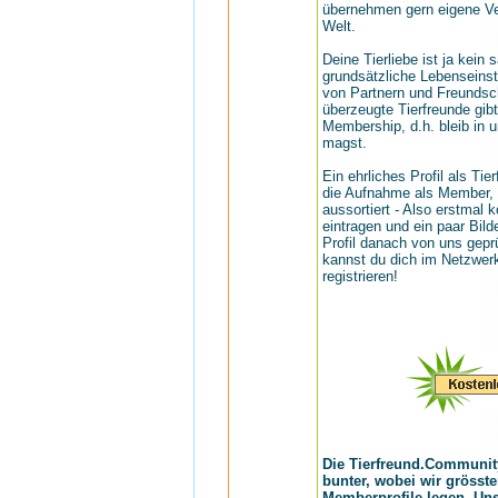
übernehmen gern eigene Ver
Welt.
Deine Tierliebe ist ja kein 
grundsätzliche Lebenseinst
von Partnern und Freundsch
überzeugte Tierfreunde gibt
Membership, d.h. bleib in 
magst.
Ein ehrliches Profil als Tie
die Aufnahme als Member, 
aussortiert - Also erstmal 
eintragen und ein paar Bil
Profil danach von uns geprü
kannst du dich im Netzwer
registrieren!
Die Tierfreund.Communit
bunter, wobei wir grösst
Memberprofile legen. Unse