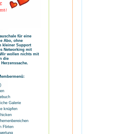
auschale für eine
e Abo, ohne
n kleiner Support
les Networking mit
Wir wollen nichts mit
n die
e Herzenssache.
 Membermenü:
)
nen
gebuch
liche Galerie
te knüpfen
chicken
Themenbereichen
 Flirten
wertung