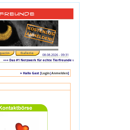
08.08.2026 - 09:31
+++ Das #1 Netzwerk für echte Tierfreunde und tierliebe Singles +++ Die originale
» Hallo Gast [
Login
|
Anmelden
]