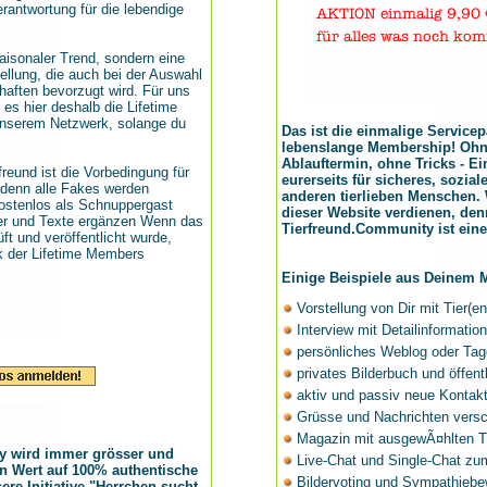
antwortung für die lebendige
saisonaler Trend, sondern eine
ellung, die auch bei der Auswahl
aften bevorzugt wird. Für uns
 es hier deshalb die Lifetime
unserem Netzwerk, solange du
Das ist die einmalige Servicep
lebenslange Membership! Ohn
Ablauftermin, ohne Tricks - Ei
rfreund ist die Vorbedingung für
eurerseits für sicheres, sozia
denn alle Fakes werden
anderen tierlieben Menschen. 
kostenlos als Schnuppergast
dieser Website verdienen, den
der und Texte ergänzen Wenn das
Tierfreund.Community ist ein
ft und veröffentlicht wurde,
k der Lifetime Members
Einige Beispiele aus Deinem
Vorstellung von Dir mit Tier(en
Interview mit Detailinformatio
persönliches Weblog oder Ta
privates Bilderbuch und öffent
aktiv und passiv neue Kontak
Grüsse und Nachrichten vers
Magazin mit ausgewÃ¤hlten 
y wird immer grösser und
Live-Chat und Single-Chat zum
en Wert auf 100% authentische
Bildervoting und Sympathiebe
re Initiative "Herrchen sucht