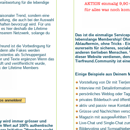
antwortung für die lebendige
saisonaler Trend, sondern eine
ellung, die auch bei der Auswahl
aften bevorzugt wird. Für uns
 es hier deshalb die Lifetime
unserem Netzwerk, solange du
Das ist die einmalige Servicep
lebenslange Membership! Ohn
Ablauftermin, ohne Tricks - Ei
rfreund ist die Vorbedingung für
eurerseits für sicheres, sozia
denn alle Fakes werden
anderen tierlieben Menschen. 
kostenlos als Schnuppergast
dieser Website verdienen, den
der und Texte ergänzen Wenn das
Tierfreund.Community ist ein
ft und veröffentlicht wurde,
k der Lifetime Members
Einige Beispiele aus Deinem
Vorstellung von Dir mit Tier(en
Interview mit Detailinformatio
persönliches Weblog oder Ta
privates Bilderbuch und öffent
aktiv und passiv neue Kontak
Grüsse und Nachrichten vers
Magazin mit ausgewÃ¤hlten 
y wird immer grösser und
Live-Chat und Single-Chat zum
en Wert auf 100% authentische
Bildervoting und Sympathiebe
re Initiative "Herrchen sucht