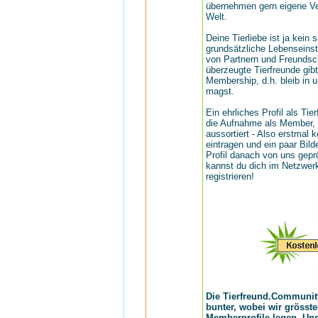
übernehmen gern eigene Ver
Welt.
Deine Tierliebe ist ja kein 
grundsätzliche Lebenseinst
von Partnern und Freundsch
überzeugte Tierfreunde gibt
Membership, d.h. bleib in 
magst.
Ein ehrliches Profil als Tie
die Aufnahme als Member, 
aussortiert - Also erstmal 
eintragen und ein paar Bil
Profil danach von uns geprü
kannst du dich im Netzwer
registrieren!
Die Tierfreund.Communit
bunter, wobei wir grösst
Memberprofile legen. Unse