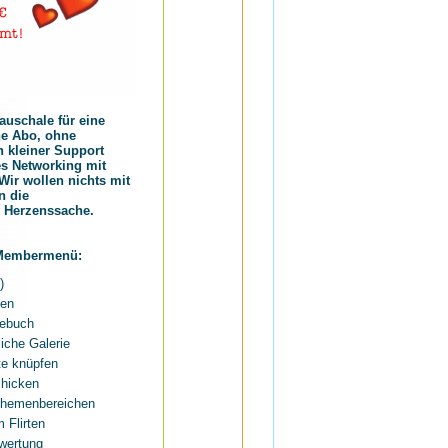
auschale für eine
e Abo, ohne
n kleiner Support
les Networking mit
Wir wollen nichts mit
n die
e Herzenssache.
 Membermenü:
)
nen
gebuch
liche Galerie
te knüpfen
chicken
Themenbereichen
 Flirten
wertung