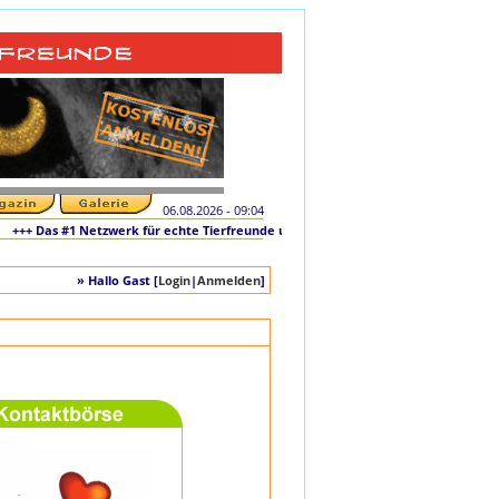
06.08.2026 - 09:04
+++ Das #1 Netzwerk für echte Tierfreunde und tierliebe Singles +++ Die originale
» Hallo Gast [
Login
|
Anmelden
]