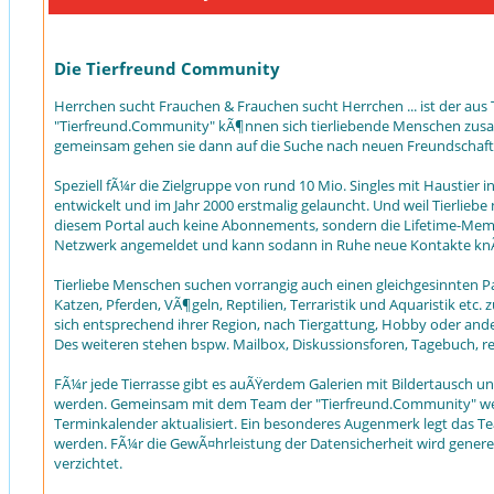
Die Tierfreund Community
Herrchen sucht Frauchen & Frauchen sucht Herrchen ... ist der aus T
"Tierfreund.Community" kÃ¶nnen sich tierliebende Menschen zusamm
gemeinsam gehen sie dann auf die Suche nach neuen Freundschaft
Speziell fÃ¼r die Zielgruppe von rund 10 Mio. Singles mit Haustier
entwickelt und im Jahr 2000 erstmalig gelauncht. Und weil Tierliebe
diesem Portal auch keine Abonnements, sondern die Lifetime-Membe
Netzwerk angemeldet und kann sodann in Ruhe neue Kontakte knÃ
Tierliebe Menschen suchen vorrangig auch einen gleichgesinnten P
Katzen, Pferden, VÃ¶geln, Reptilien, Terraristik und Aquaristik
sich entsprechend ihrer Region, nach Tiergattung, Hobby oder ande
Des weiteren stehen bspw. Mailbox, Diskussionsforen, Tagebuch, r
FÃ¼r jede Tierrasse gibt es auÃŸerdem Galerien mit Bildertausch u
werden. Gemeinsam mit dem Team der "Tierfreund.Community" werd
Terminkalender aktualisiert. Ein besonderes Augenmerk legt das Team
werden. FÃ¼r die GewÃ¤hrleistung der Datensicherheit wird genere
verzichtet.