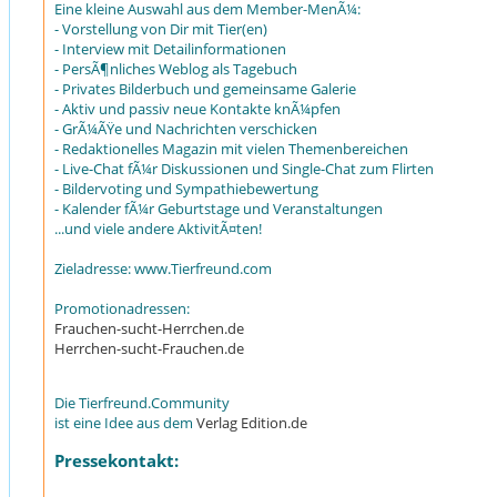
Eine kleine Auswahl aus dem Member-MenÃ¼:
- Vorstellung von Dir mit Tier(en)
- Interview mit Detailinformationen
- PersÃ¶nliches Weblog als Tagebuch
- Privates Bilderbuch und gemeinsame Galerie
- Aktiv und passiv neue Kontakte knÃ¼pfen
- GrÃ¼ÃŸe und Nachrichten verschicken
- Redaktionelles Magazin mit vielen Themenbereichen
- Live-Chat fÃ¼r Diskussionen und Single-Chat zum Flirten
- Bildervoting und Sympathiebewertung
- Kalender fÃ¼r Geburtstage und Veranstaltungen
...und viele andere AktivitÃ¤ten!
Zieladresse: www.Tierfreund.com
Promotionadressen:
Frauchen-sucht-Herrchen.de
Herrchen-sucht-Frauchen.de
Die Tierfreund.Community
ist eine Idee aus dem
Verlag Edition.de
Pressekontakt: