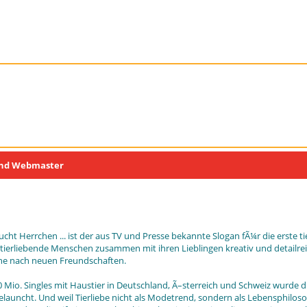
und Webmaster
t Herrchen ... ist der aus TV und Presse bekannte Slogan fÃ¼r die erste tie
ierliebende Menschen zusammen mit ihren Lieblingen kreativ und detailreic
he nach neuen Freundschaften.
10 Mio. Singles mit Haustier in Deutschland, Ã–sterreich und Schweiz wurde 
elauncht. Und weil Tierliebe nicht als Modetrend, sondern als Lebensphiloso