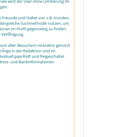
ale wird der User ohne Limitierung im
egen.
e Freunde und Halter von z.B. Hunden,
 umfangreiche Suchmethodik nutzen, um
nen im Profil gegenseitig zu finden.
r VerfÃ¼gung.
von allen Besuchern interaktiv genutzt
rÃ¤ge in der Redaktion und im
ividuell geprÃ¼ft und freigeschaltet
Adress- und Bankinformationen