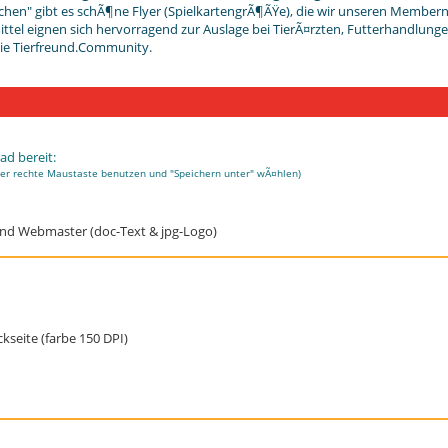
auchen" gibt es schÃ¶ne Flyer (SpielkartengrÃ¶ÃŸe), die wir unseren Membe
ttel eignen sich hervorragend zur Auslage bei TierÃ¤rzten, Futterhandlunge
 die Tierfreund.Community.
d bereit:
der rechte Maustaste benutzen und "Speichern unter" wÃ¤hlen)
 und Webmaster (doc-Text & jpg-Logo)
kseite (farbe 150 DPI)