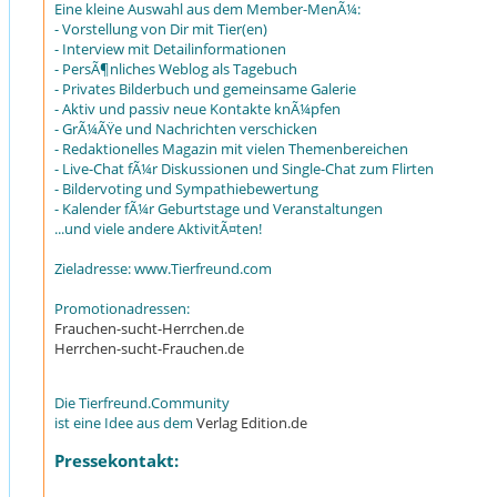
Eine kleine Auswahl aus dem Member-MenÃ¼:
- Vorstellung von Dir mit Tier(en)
- Interview mit Detailinformationen
- PersÃ¶nliches Weblog als Tagebuch
- Privates Bilderbuch und gemeinsame Galerie
- Aktiv und passiv neue Kontakte knÃ¼pfen
- GrÃ¼ÃŸe und Nachrichten verschicken
- Redaktionelles Magazin mit vielen Themenbereichen
- Live-Chat fÃ¼r Diskussionen und Single-Chat zum Flirten
- Bildervoting und Sympathiebewertung
- Kalender fÃ¼r Geburtstage und Veranstaltungen
...und viele andere AktivitÃ¤ten!
Zieladresse: www.Tierfreund.com
Promotionadressen:
Frauchen-sucht-Herrchen.de
Herrchen-sucht-Frauchen.de
Die Tierfreund.Community
ist eine Idee aus dem
Verlag Edition.de
Pressekontakt: