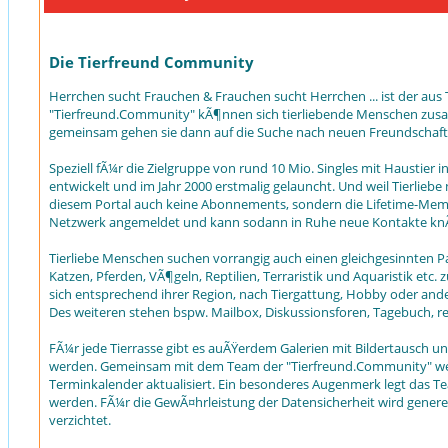
Die Tierfreund Community
Herrchen sucht Frauchen & Frauchen sucht Herrchen ... ist der aus T
"Tierfreund.Community" kÃ¶nnen sich tierliebende Menschen zusamm
gemeinsam gehen sie dann auf die Suche nach neuen Freundschaft
Speziell fÃ¼r die Zielgruppe von rund 10 Mio. Singles mit Haustier
entwickelt und im Jahr 2000 erstmalig gelauncht. Und weil Tierliebe
diesem Portal auch keine Abonnements, sondern die Lifetime-Membe
Netzwerk angemeldet und kann sodann in Ruhe neue Kontakte knÃ
Tierliebe Menschen suchen vorrangig auch einen gleichgesinnten P
Katzen, Pferden, VÃ¶geln, Reptilien, Terraristik und Aquaristik
sich entsprechend ihrer Region, nach Tiergattung, Hobby oder ande
Des weiteren stehen bspw. Mailbox, Diskussionsforen, Tagebuch, r
FÃ¼r jede Tierrasse gibt es auÃŸerdem Galerien mit Bildertausch u
werden. Gemeinsam mit dem Team der "Tierfreund.Community" werd
Terminkalender aktualisiert. Ein besonderes Augenmerk legt das Team
werden. FÃ¼r die GewÃ¤hrleistung der Datensicherheit wird genere
verzichtet.