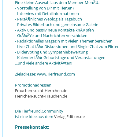
Eine kleine Auswahl aus dem Member-MenÃ¼:
- Vorstellung von Dir mit Tier(en)
- Interview mit Detailinformationen
- PersÃ¶nliches Weblog als Tagebuch
- Privates Bilderbuch und gemeinsame Galerie
- Aktiv und passiv neue Kontakte knÃ¼pfen
- GrÃ¼ÃŸe und Nachrichten verschicken
- Redaktionelles Magazin mit vielen Themenbereichen
- Live-Chat fÃ¼r Diskussionen und Single-Chat zum Flirten
- Bildervoting und Sympathiebewertung
- Kalender fÃ¼r Geburtstage und Veranstaltungen
...und viele andere AktivitÃ¤ten!
Zieladresse: www.Tierfreund.com
Promotionadressen:
Frauchen-sucht-Herrchen.de
Herrchen-sucht-Frauchen.de
Die Tierfreund.Community
ist eine Idee aus dem
Verlag Edition.de
Pressekontakt: