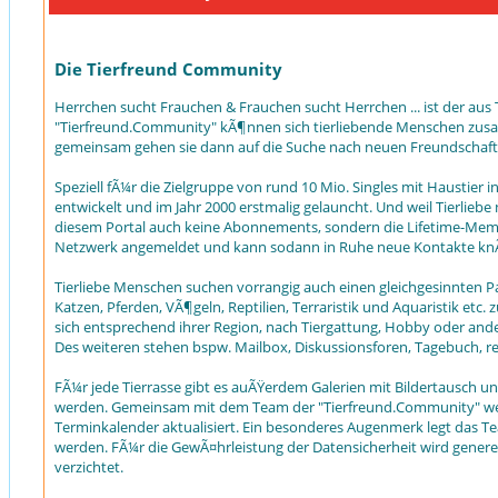
Die Tierfreund Community
Herrchen sucht Frauchen & Frauchen sucht Herrchen ... ist der aus T
"Tierfreund.Community" kÃ¶nnen sich tierliebende Menschen zusamm
gemeinsam gehen sie dann auf die Suche nach neuen Freundschaft
Speziell fÃ¼r die Zielgruppe von rund 10 Mio. Singles mit Haustier
entwickelt und im Jahr 2000 erstmalig gelauncht. Und weil Tierliebe
diesem Portal auch keine Abonnements, sondern die Lifetime-Membe
Netzwerk angemeldet und kann sodann in Ruhe neue Kontakte knÃ
Tierliebe Menschen suchen vorrangig auch einen gleichgesinnten P
Katzen, Pferden, VÃ¶geln, Reptilien, Terraristik und Aquaristik
sich entsprechend ihrer Region, nach Tiergattung, Hobby oder ande
Des weiteren stehen bspw. Mailbox, Diskussionsforen, Tagebuch, r
FÃ¼r jede Tierrasse gibt es auÃŸerdem Galerien mit Bildertausch u
werden. Gemeinsam mit dem Team der "Tierfreund.Community" werd
Terminkalender aktualisiert. Ein besonderes Augenmerk legt das Team
werden. FÃ¼r die GewÃ¤hrleistung der Datensicherheit wird genere
verzichtet.