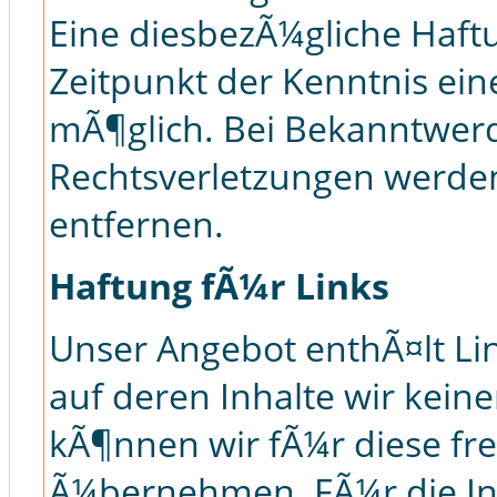
Eine diesbezÃ¼gliche Haftu
Zeitpunkt der Kenntnis ein
mÃ¶glich. Bei Bekanntwer
Rechtsverletzungen werde
entfernen.
Haftung fÃ¼r Links
Unser Angebot enthÃ¤lt Lin
auf deren Inhalte wir kein
kÃ¶nnen wir fÃ¼r diese fr
Ã¼bernehmen. FÃ¼r die Inha