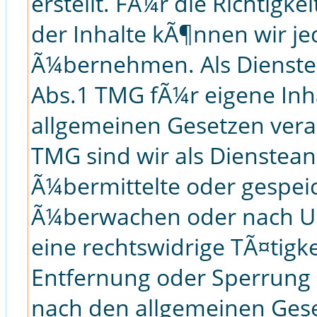
erstellt. FÃ¼r die Richtigke
der Inhalte kÃ¶nnen wir j
Ã¼bernehmen. Als Dienste
Abs.1 TMG fÃ¼r eigene Inha
allgemeinen Gesetzen veran
TMG sind wir als Diensteanb
Ã¼bermittelte oder gespei
Ã¼berwachen oder nach Um
eine rechtswidrige TÃ¤tigk
Entfernung oder Sperrung
nach den allgemeinen Gese