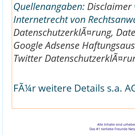
Quellenangaben:
Disclaimer
Internetrecht von Rechtsanw
DatenschutzerklÃ¤rung
,
Date
Google Adsense Haftungsaus
Twitter DatenschutzerklÃ¤ru
FÃ¼r weitere Details s.a. 
Alle Inhalte sind urheb
Das #1 tierliebe Freunde Net