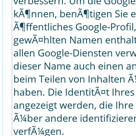
verbessern. Um die Google
kÃ¶nnen, benÃ¶tigen Sie ei
Ã¶ffentliches Google-Profil
gewÃ¤hlten Namen enthalt
allen Google-Diensten ver
dieser Name auch einen a
beim Teilen von Inhalten 
haben. Die IdentitÃ¤t Ihre
angezeigt werden, die Ihre
Ã¼ber andere identifizier
verfÃ¼gen.