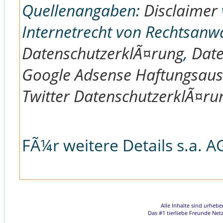
Quellenangaben:
Disclaimer
Internetrecht von Rechtsanw
DatenschutzerklÃ¤rung
,
Date
Google Adsense Haftungsaus
Twitter DatenschutzerklÃ¤ru
FÃ¼r weitere Details s.a. 
Alle Inhalte sind urheb
Das #1 tierliebe Freunde Net