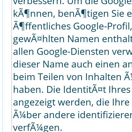
verbessern. Um die Google
kÃ¶nnen, benÃ¶tigen Sie ei
Ã¶ffentliches Google-Profil
gewÃ¤hlten Namen enthalt
allen Google-Diensten ver
dieser Name auch einen a
beim Teilen von Inhalten 
haben. Die IdentitÃ¤t Ihre
angezeigt werden, die Ihre
Ã¼ber andere identifizier
verfÃ¼gen.