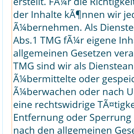
erstellt. FÃ¼r die Richtigke
der Inhalte kÃ¶nnen wir j
Ã¼bernehmen. Als Dienste
Abs.1 TMG fÃ¼r eigene Inha
allgemeinen Gesetzen veran
TMG sind wir als Diensteanb
Ã¼bermittelte oder gespei
Ã¼berwachen oder nach Um
eine rechtswidrige TÃ¤tigk
Entfernung oder Sperrung
nach den allgemeinen Gese