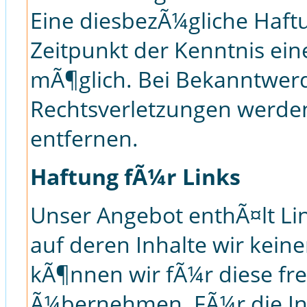
Eine diesbezÃ¼gliche Haftu
Zeitpunkt der Kenntnis ein
mÃ¶glich. Bei Bekanntwer
Rechtsverletzungen werde
entfernen.
Haftung fÃ¼r Links
Unser Angebot enthÃ¤lt Lin
auf deren Inhalte wir kein
kÃ¶nnen wir fÃ¼r diese fr
Ã¼bernehmen. FÃ¼r die Inha