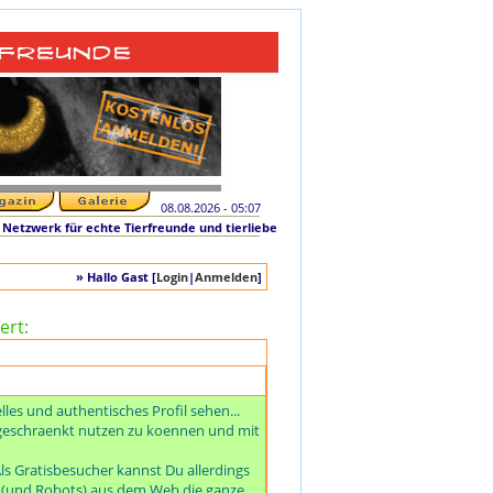
08.08.2026 - 05:07
erk für echte Tierfreunde und tierliebe Singles +++ Die originale Initiative "Her
» Hallo Gast [
Login
|
Anmelden
]
ert:
es und authentisches Profil sehen...
ngeschraenkt nutzen zu koennen und mit
ls Gratisbesucher kannst Du allerdings
e (und Robots) aus dem Web die ganze