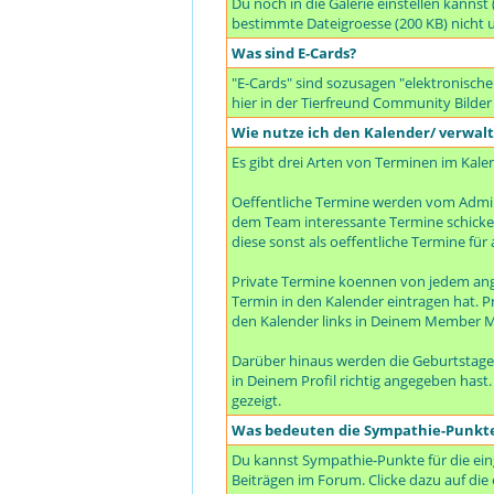
Du noch in die Galerie einstellen kanns
bestimmte Dateigroesse (200 KB) nicht 
Was sind E-Cards?
"E-Cards" sind sozusagen "elektronische
hier in der Tierfreund Community Bilder
Wie nutze ich den Kalender/ verwal
Es gibt drei Arten von Terminen im Kale
Oeffentliche Termine werden vom Admin
dem Team interessante Termine schicken 
diese sonst als oeffentliche Termine für a
Private Termine koennen von jedem ang
Termin in den Kalender eintragen hat. P
den Kalender links in Deinem Member M
Darüber hinaus werden die Geburtstage
in Deinem Profil richtig angegeben hast
gezeigt.
Was bedeuten die Sympathie-Punkt
Du kannst Sympathie-Punkte für die ein
Beiträgen im Forum. Clicke dazu auf die 