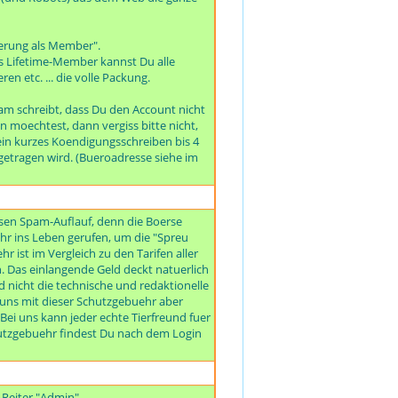
rierung als Member".
s Lifetime-Member kannst Du alle
 etc. ... die volle Packung.
am schreibt, dass Du den Account nicht
 moechtest, dann vergiss bitte nicht,
ein kurzes Koendigungsschreiben bis 4
tragen wird. (Bueroadresse siehe im
iesen Spam-Auflauf, denn die Boerse
r ins Leben gerufen, um die "Spreu
 ist im Vergleich zu den Tarifen aller
. Das einlangende Geld deckt natuerlich
 nicht die technische und redaktionelle
ir uns mit dieser Schutzgebuehr aber
ei uns kann jeder echte Tierfreund fuer
chutzgebuehr findest Du nach dem Login
 Reiter "Admin".