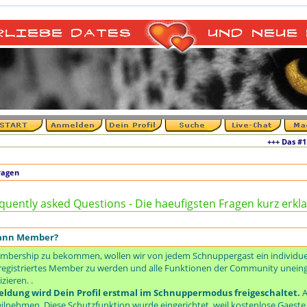
+++ Das #1 Netzw
ragen
quently asked Questions - Die haeufigsten Fragen kurz erkla
dann Member?
mbership zu bekommen, wollen wir von jedem Schnuppergast ein individuell
um registriertes Member zu werden und alle Funktionen der Community unei
ieren. .
ldung wird Dein Profil erstmal im Schnuppermodus freigeschaltet.
A
ilnehmen. Diese Schutzfunktion wurde eingerichtet, weil kostenlose Gaest