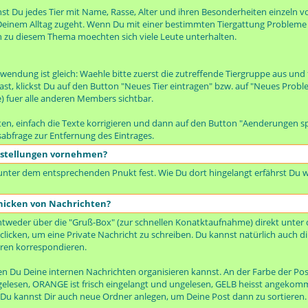
t Du jedes Tier mit Name, Rasse, Alter und ihren Besonderheiten einzeln vo
n Deinem Alltag zugeht. Wenn Du mit einer bestimmten Tiergattung Probleme h
h zu diesem Thema moechten sich viele Leute unterhalten.
wendung ist gleich: Waehle bitte zuerst die zutreffende Tiergruppe aus und
 klickst Du auf den Button "Neues Tier eintragen" bzw. auf "Neues Proble
te) fuer alle anderen Members sichtbar.
en, einfach die Texte korrigieren und dann auf den Button "Aenderungen sp
sabfrage zur Entfernung des Eintrages.
nstellungen vornehmen?
 unter dem entsprechenden Pnukt fest. Wie Du dort hingelangt erfährst Du w
hicken von Nachrichten?
tweder über die "Gruß-Box" (zur schnellen Konatktaufnahme) direkt unter 
clicken, um eine Private Nachricht zu schreiben. Du kannst natürlich auch d
ren korrespondieren.
nen Du Deine internen Nachrichten organisieren kannst. An der Farbe der P
ungelesen, ORANGE ist frisch eingelangt und ungelesen, GELB heisst angeko
. Du kannst Dir auch neue Ordner anlegen, um Deine Post dann zu sortieren.