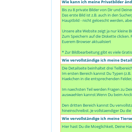
Wie kann ich meine Privatbilder än
Bis zu 8 private Bilder von Dir und Dein
Das erste Bild ist z.B. auch in den Suc
Hauptbild - nicht geloescht werden, abe
Unsere alte Website zeigt ja nur kleine B
Zum Speichern auf die Diskette clicken. F
Euerem Browser aktualisiert
* Zur Bildbearbeitung gibt es viele Grat
Wie vervollständige ich meine Detail
Die Detailseite beinhaltet drei Teilbereic
Im ersten Bereich kannst Du Typen (z.B.
Haekchen in die entsprechenden Felder,
Im naechsten Teil werden Fragen zu De
auswaehlen kannst.Wenn Du beim Anclic
Den dritten Bereich kannst Du vervolls
hineinschreibst. Je vollstaendiger Du di
Wie vervollständige ich meine Tierse
Hier hast Du die Moeglichkeit, Deine H