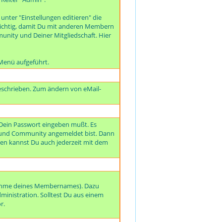
unter "Einstellungen editieren" die
t wichtig, damit Du mit anderen Membern
unity und Deiner Mitgliedschaft. Hier
Menü aufgeführt.
beschrieben. Zum ändern von eMail-
 Dein Passwort eingeben mußt. Es
eund Community angemeldet bist. Dann
n kannst Du auch jederzeit mit dem
nahme deines Mem
bernames). Dazu
dministration. Solltest Du aus einem
r.