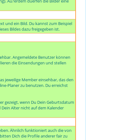
ng). Au?erdem duerfen die Bilder eine
xt und ein Bild. Du kannst zum Beispiel
eses Bildes dazu freigegeben ist.
nsehbar. Angemeldete Benutzer können
llieren die Einsendungen und stellen
as jeweilige Member einsehbar, das den
line-Planer zu benutzen. Du erreichst
der gezeigt, wenn Du Dein Geburtsdatum
d Dein Alter nicht auf dem Kalender
ben. Ähnlich funktioniert auch die von
tten Dich die Profile anderer fair zu