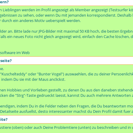
dern?
en Lieblingen werden im Profil angezeigt als Member angezeigt (Testsurfer k
hergebnissen zu sehen, oder wenn Du mit jemanden korrespondierst. Deshalb 
r durch ein anderes Motiv ueberspielt werden.
ilder an. Bitte lade nur JPG-Bilder mit maximal 50 KB hoch, die besten Ergebnis
alls ein neues Foto nicht gleich angezeigt wird, einfach den Cache löschen, d
issoftware im Web
seite?
he.
 "Kuschelteddy" oder "Bunter Vogel") auswaehlen, die zu deiner Persoenlichk
 indem Du sie mit der Maus anclickst.
inen Hobbies und Vorlieben gestellt, zu denen Du aus den daneben stehend
ken die "Strg"-Taste gedrueckt laesst, kannst Du auch mehrere Antworten
taendigen, indem Du in die Felder neben den Fragen, die Du beantworten mo
e Detailseite ausfuellst, desto interessanter machst du Dein Profil damit fu
ite?
austiere (oben) oder auch Deine Problemtiere (unten) zu beschreiben und in