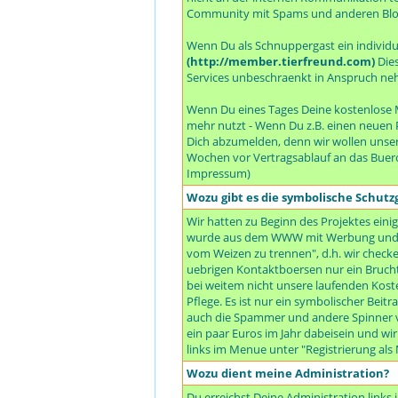
Community mit Spams und anderen Bloe
Wenn Du als Schnuppergast ein individuel
(http://member.tierfreund.com)
Dies
Services unbeschraenkt in Anspruch neh
Wenn Du eines Tages Deine kostenlose M
mehr nutzt - Wenn Du z.B. einen neuen P
Dich abzumelden, denn wir wollen unser
Wochen vor Vertragsablauf an das Buer
Impressum)
Wozu gibt es die symbolische Schut
Wir hatten zu Beginn des Projektes einig
wurde aus dem WWW mit Werbung und all
vom Weizen zu trennen", d.h. wir checken
uebrigen Kontaktboersen nur ein Bruchte
bei weitem nicht unsere laufenden Koste
Pflege. Es ist nur ein symbolischer Beit
auch die Spammer und andere Spinner vo
ein paar Euros im Jahr dabeisein und wi
links im Menue unter "Registrierung al
Wozu dient meine Administration?
Du erreichst Deine Administration link