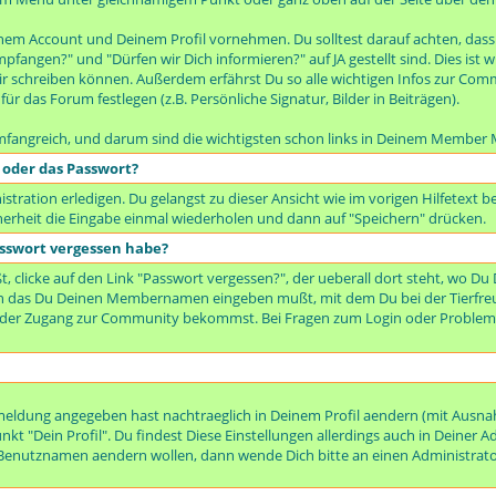
inem Account und Deinem Profil vornehmen. Du solltest darauf achten, dass 
mpfangen?" und "Dürfen wir Dich informieren?" auf JA gestellt sind. Dies is
 schreiben können. Außerdem erfährst Du so alle wichtigen Infos zur Comm
ür das Forum festlegen (z.B. Persönliche Signatur, Bilder in Beiträgen).
mfangreich, und darum sind die wichtigsten schon links in Deinem Member 
 oder das Passwort?
tration erledigen. Du gelangst zu dieser Ansicht wie im vorigen Hilfetext 
erheit die Eingabe einmal wiederholen und dann auf "Speichern" drücken.
sswort vergessen habe?
 clicke auf den Link "Passwort vergessen?", der ueberall dort steht, wo Du
 in das Du Deinen Membernamen eingeben mußt, mit dem Du bei der Tierfr
eder Zugang zur Community bekommst. Bei Fragen zum Login oder Probleme
nmeldung angegeben hast nachtraeglich in Deinem Profil aendern (mit Aus
t "Dein Profil". Du findest Diese Einstellungen allerdings auch in Deiner A
enutznamen aendern wollen, dann wende Dich bitte an einen Administrato