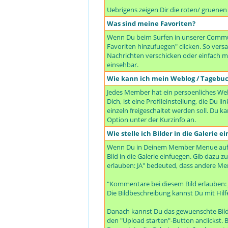
Uebrigens zeigen Dir die roten/ gruene
Was sind meine Favoriten?
Wenn Du beim Surfen in unserer Communi
Favoriten hinzufuegen" clicken. So ve
Nachrichten verschicken oder einfach mal
einsehbar.
Wie kann ich mein Weblog / Tagebu
Jedes Member hat ein persoenliches Webl
Dich, ist eine Profileinstellung, die Du
einzeln freigeschaltet werden soll. Du 
Option unter der Kurzinfo an.
Wie stelle ich Bilder in die Galerie ei
Wenn Du in Deinem Member Menue auf "De
Bild in die Galerie einfuegen. Gib dazu 
erlauben: JA" bedeuted, dass andere Me
"Kommentare bei diesem Bild erlauben:
Die Bildbeschreibung kannst Du mit Hilf
Danach kannst Du das gewuenschte Bild 
den "Upload starten"-Button anclickst. B