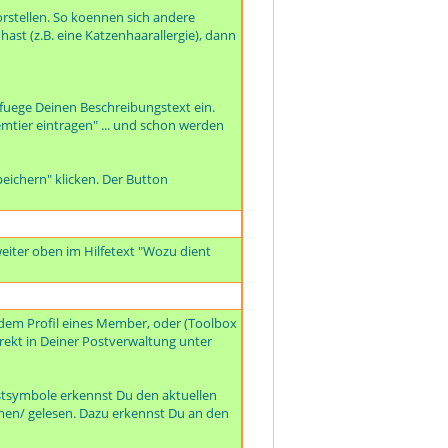
rstellen. So koennen sich andere
ast (z.B. eine Katzenhaarallergie), dann
 fuege Deinen Beschreibungstext ein.
mtier eintragen" ... und schon werden
eichern" klicken. Der Button
eiter oben im Hilfetext "Wozu dient
dem Profil eines Member, oder (Toolbox
irekt in Deiner Postverwaltung unter
ostsymbole erkennst Du den aktuellen
mmen/ gelesen. Dazu erkennst Du an den