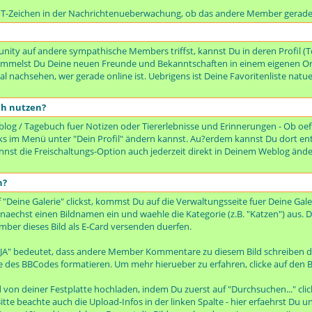
n T-Zeichen in der Nachrichtenueberwachung, ob das andere Member gerade 
ty auf andere sympathische Members triffst, kannst Du in deren Profil (To
rsammelst Du Deine neuen Freunde und Bekanntschaften in einem eigenen Or
 nachsehen, wer gerade online ist. Uebrigens ist Deine Favoritenliste natue
ch nutzen?
og / Tagebuch fuer Notizen oder Tiererlebnisse und Erinnerungen - Ob oeffe
 links im Menü unter "Dein Profil" ändern kannst. Au?erdem kannst Du dort en
kannst die Freischaltungs-Option auch jederzeit direkt in Deinem Weblog änd
n?
ine Galerie" clickst, kommst Du auf die Verwaltungsseite fuer Deine Galer
zunaechst einen Bildnamen ein und waehle die Kategorie (z.B. "Katzen") aus. D
mber dieses Bild als E-Card versenden duerfen.
 JA" bedeutet, dass andere Member Kommentare zu diesem Bild schreiben d
e des BBCodes formatieren. Um mehr hierueber zu erfahren, clicke auf den B
von deiner Festplatte hochladen, indem Du zuerst auf "Durchsuchen..." cli
itte beachte auch die Upload-Infos in der linken Spalte - hier erfaehrst Du