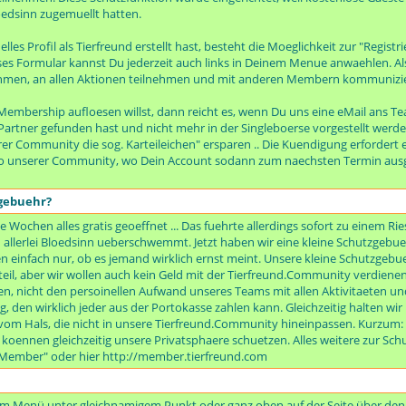
dsinn zugemuellt hatten.
les Profil als Tierfreund erstellt hast, besteht die Moeglichkeit zur "Regist
es Formular kannst Du jederzeit auch links in Deinem Menue anwaehlen. Al
men, an allen Aktionen teilnehmen und mit anderen Membern kommunizieren
embership aufloesen willst, dann reicht es, wenn Du uns eine eMail ans Te
artner gefunden hast und nicht mehr in der Singleboerse vorgestellt werden
er Community die sog. Karteileichen" ersparen .. Die Kuendigung erfordert 
o unserer Community, wo Dein Account sodann zum naechsten Termin ausge
zgebuehr?
e Wochen alles gratis geoeffnet ... Das fuehrte allerdings sofort zu einem R
erlei Bloedsinn ueberschwemmt. Jetzt haben wir eine kleine Schutzgebueh
 einfach nur, ob es jemand wirklich ernst meint. Unsere kleine Schutzgebuehr
il, aber wir wollen auch kein Geld mit der Tierfreund.Community verdienen
n, nicht den persoinellen Aufwand unseres Teams mit allen Aktivitaeten und
rag, den wirklich jeder aus der Portokasse zahlen kann. Gleichzeitig halten w
m Hals, die nicht in unsere Tierfreund.Community hineinpassen. Kurzum: B
r koennen gleichzeitig unsere Privatsphaere schuetzen. Alles weitere zur S
s Member" oder hier http://member.tierfreund.com
s im Menü unter gleichnamigem Punkt oder ganz oben auf der Seite über den