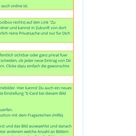
auch online ist.
olbox rechts) auf den Link "Zu
dner und kannst in Zukunft von dort
rlich reine Privatsache und nur für Dich
ntlich sichtbar oder ganz privat fuer
tscheiden, ob jeder neue Eintrag von Dir
ern. Clicke dazu einfach die gewünschte
iebilder. Hier kannst Du auch ein neues
ie Einstellung "E-Card bei diesem Bild
uerfen.
utton mit dem Fragezeichen (Hilfe).
ckst und das Bild auswaehlst und danach
 unter anderem welche Anzahl an Bildern