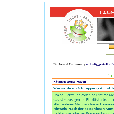
Tierfreund.Community
» Häufig gestellte F
Fre
Häufig gestellte Fragen
Wie werde ich Schnuppergast und 
Um bei Tierfreund.com eine Lifetime-Me
das ist sozusagen die Eintrittskarte, 
allen anderen Members frei zu kommuniz
Hinweis: Nach der kostenlosen Anme
nicht an der internen Kommunikation te