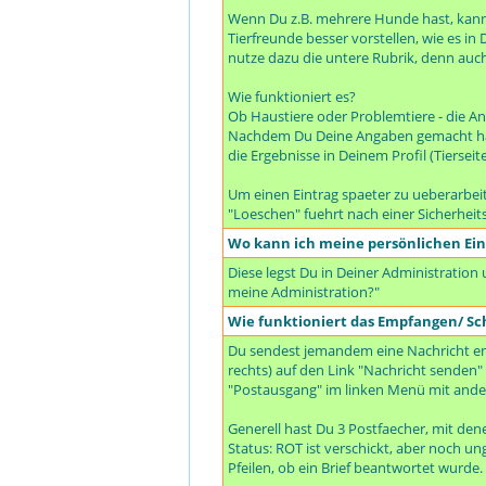
Wenn Du z.B. mehrere Hunde hast, kanns
Tierfreunde besser vorstellen, wie es i
nutze dazu die untere Rubrik, denn auc
Wie funktioniert es?
Ob Haustiere oder Problemtiere - die An
Nachdem Du Deine Angaben gemacht hast,
die Ergebnisse in Deinem Profil (Tiersei
Um einen Eintrag spaeter zu ueberarbeit
"Loeschen" fuehrt nach einer Sicherheit
Wo kann ich meine persönlichen Ei
Diese legst Du in Deiner Administration
meine Administration?"
Wie funktioniert das Empfangen/ Sc
Du sendest jemandem eine Nachricht en
rechts) auf den Link "Nachricht senden" 
"Postausgang" im linken Menü mit ande
Generell hast Du 3 Postfaecher, mit de
Status: ROT ist verschickt, aber noch 
Pfeilen, ob ein Brief beantwortet wurde