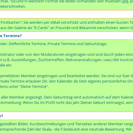
t (max. 10) und in welchem Format die Bilder vorhanden sein muessen (jpg, p
ueberschreiten.
 Postkarten"; Sie werden per eMail verschickt und enthalten einen kurzen Te
 aus der Galerie als "E-Cards" an Freunde und Bekannte verschicken, wenn di
te Termine?
nder: Oeffentliche Termine, Private Termine und Geburtstage.
istrator oder von den Moderatoren eingetragen und sind durch jeden ei
(z.B. Ausstellungen, Züchtertreffen, Reitveranstaltungen, usw.) Wir kontro
lle ein.
emeldeten Member eingetragen und bearbeitet werden. Sie sind nur fuer d
rivate Termine erlauben Dir, den Kalender als Dein eigenes persoenliches On
enü unter "Deine Termine".
 aller Member angezeigt. Dein Geburtstag wird automatisch auf dem Kalen
. Anmerkung: Wenn Du im Profil nicht das Jahr Deiner Geburt eintraegst, wir
e?
gestellten Bilder, Kurzbeschreibungen und Tierseiten anderer Member verge
entsprechende Zahl der Skala - die 5 bedeutet eine neutrale Bewertung. Wir bi