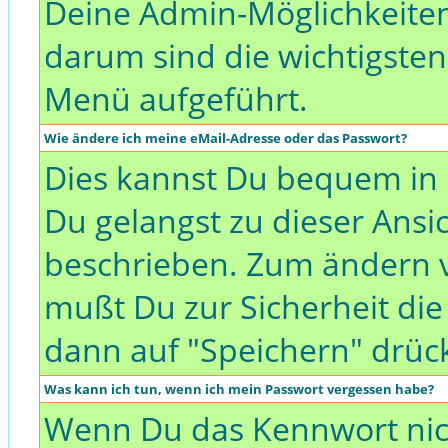
Deine Admin-Möglichkeiten
darum sind die wichtigste
Menü aufgeführt.
Wie ändere ich meine eMail-Adresse oder das Passwort?
Dies kannst Du bequem in 
Du gelangst zu dieser Ansic
beschrieben. Zum ändern 
mußt Du zur Sicherheit di
dann auf "Speichern" drüc
Was kann ich tun, wenn ich mein Passwort vergessen habe?
Wenn Du das Kennwort nich