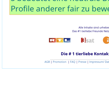
Profile anderer fair zu bew
Alle Inhalte sind urheb
Das #1 tierliebe Freunde Net
Die # 1 tierliebe Kontak
AGB
|
Promotion
|
FAQ
|
Presse
|
Impressum/ Da