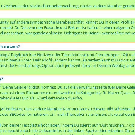
n T-Zeichen in der Nachrichtenueberwachung, ob das andere Member gerade 
ty auf andere sympathische Members triffst, kannst Du in deren Profil (To
rsammelst Du Deine neuen Freunde und Bekanntschaften in einem eigenen Or
 nachsehen, wer gerade online ist. Uebrigens ist Deine Favoritenliste natue
ch nutzen?
og / Tagebuch fuer Notizen oder Tiererlebnisse und Erinnerungen - Ob oeffe
 links im Menü unter "Dein Profil" ändern kannst. Au?erdem kannst Du dort en
kannst die Freischaltungs-Option auch jederzeit direkt in Deinem Weblog änd
n?
ine Galerie" clickst, kommst Du auf die Verwaltungsseite fuer Deine Galer
zunaechst einen Bildnamen ein und waehle die Kategorie (z.B. "Katzen") aus. D
mber dieses Bild als E-Card versenden duerfen.
 JA" bedeutet, dass andere Member Kommentare zu diesem Bild schreiben d
e des BBCodes formatieren. Um mehr hierueber zu erfahren, clicke auf den B
von deiner Festplatte hochladen, indem Du zuerst auf "Durchsuchen..." cli
itte beachte auch die Upload-Infos in der linken Spalte - hier erfaehrst Du