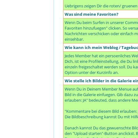
Uebrigens zeigen Dir die roten/ gruene
Was sind meine Favoriten?
Wenn Du beim Surfen in unserer Communi
Favoriten hinzufuegen" clicken. So ve
Nachrichten verschicken oder einfach mal
einsehbar.
Wie kann ich mein Weblog / Tagebu
Jedes Member hat ein persoenliches Webl
Dich, ist eine Profileinstellung, die Du
einzeln freigeschaltet werden soll. Du 
Option unter der Kurzinfo an.
Wie stelle ich Bilder in die Galerie ei
Wenn Du in Deinem Member Menue auf "De
Bild in die Galerie einfuegen. Gib dazu 
erlauben: JA" bedeuted, dass andere Me
"Kommentare bei diesem Bild erlauben:
Die Bildbeschreibung kannst Du mit Hilf
Danach kannst Du das gewuenschte Bild 
den "Upload starten"-Button anclickst. B