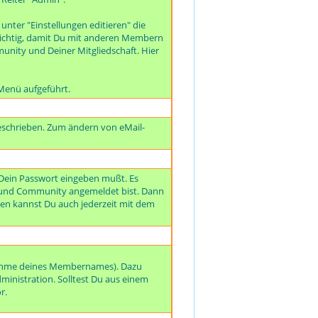
unter "Einstellungen editieren" die
t wichtig, damit Du mit anderen Membern
unity und Deiner Mitgliedschaft. Hier
Menü aufgeführt.
beschrieben. Zum ändern von eMail-
 Dein Passwort eingeben mußt. Es
eund Community angemeldet bist. Dann
n kannst Du auch jederzeit mit dem
nahme deines Mem
bernames). Dazu
dministration. Solltest Du aus einem
r.