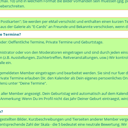
t (max. 10) und in welchem Format die Bilder vorhanden sein muessen (jpg, p
ueberschreiten.
 Postkarten"; Sie werden per eMail verschickt und enthalten einen kurzen Te
 aus der Galerie als "E-Cards" an Freunde und Bekannte verschicken, wenn di
te Termine?
nder: Oeffentliche Termine, Private Termine und Geburtstage.
istrator oder von den Moderatoren eingetragen und sind durch jeden ei
(z.B. Ausstellungen, Züchtertreffen, Reitveranstaltungen, usw.) Wir kontro
lle ein.
emeldeten Member eingetragen und bearbeitet werden. Sie sind nur fuer d
rivate Termine erlauben Dir, den Kalender als Dein eigenes persoenliches On
enü unter "Deine Termine".
 aller Member angezeigt. Dein Geburtstag wird automatisch auf dem Kalen
. Anmerkung: Wenn Du im Profil nicht das Jahr Deiner Geburt eintraegst, wir
e?
gestellten Bilder, Kurzbeschreibungen und Tierseiten anderer Member verge
entsprechende Zahl der Skala - die 5 bedeutet eine neutrale Bewertung. Wir bi