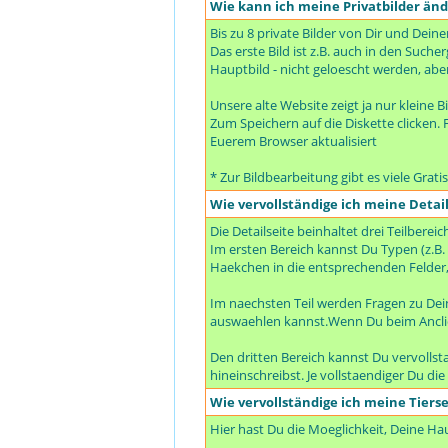
Wie kann ich meine Privatbilder än
Bis zu 8 private Bilder von Dir und Dein
Das erste Bild ist z.B. auch in den Suc
Hauptbild - nicht geloescht werden, abe
Unsere alte Website zeigt ja nur kleine B
Zum Speichern auf die Diskette clicken. F
Euerem Browser aktualisiert
* Zur Bildbearbeitung gibt es viele Grat
Wie vervollständige ich meine Detail
Die Detailseite beinhaltet drei Teilbereic
Im ersten Bereich kannst Du Typen (z.B.
Haekchen in die entsprechenden Felder,
Im naechsten Teil werden Fragen zu De
auswaehlen kannst.Wenn Du beim Anclic
Den dritten Bereich kannst Du vervolls
hineinschreibst. Je vollstaendiger Du di
Wie vervollständige ich meine Tierse
Hier hast Du die Moeglichkeit, Deine H