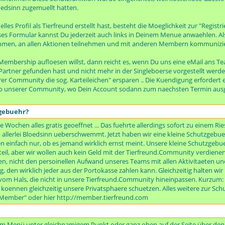
dsinn zugemuellt hatten.
les Profil als Tierfreund erstellt hast, besteht die Moeglichkeit zur "Regist
es Formular kannst Du jederzeit auch links in Deinem Menue anwaehlen. Al
men, an allen Aktionen teilnehmen und mit anderen Membern kommunizieren
embership aufloesen willst, dann reicht es, wenn Du uns eine eMail ans Te
artner gefunden hast und nicht mehr in der Singleboerse vorgestellt werden
er Community die sog. Karteileichen" ersparen .. Die Kuendigung erfordert 
o unserer Community, wo Dein Account sodann zum naechsten Termin ausge
zgebuehr?
e Wochen alles gratis geoeffnet ... Das fuehrte allerdings sofort zu einem R
erlei Bloedsinn ueberschwemmt. Jetzt haben wir eine kleine Schutzgebueh
 einfach nur, ob es jemand wirklich ernst meint. Unsere kleine Schutzgebuehr
il, aber wir wollen auch kein Geld mit der Tierfreund.Community verdienen
n, nicht den persoinellen Aufwand unseres Teams mit allen Aktivitaeten und
rag, den wirklich jeder aus der Portokasse zahlen kann. Gleichzeitig halten w
m Hals, die nicht in unsere Tierfreund.Community hineinpassen. Kurzum: B
r koennen gleichzeitig unsere Privatsphaere schuetzen. Alles weitere zur S
s Member" oder hier http://member.tierfreund.com
s im Menü unter gleichnamigem Punkt oder ganz oben auf der Seite über den