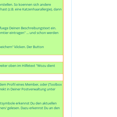
rstellen. So koennen sich andere
ast (z.B. eine Katzenhaarallergie), dann
 fuege Deinen Beschreibungstext ein.
mtier eintragen" ... und schon werden
eichern" klicken. Der Button
eiter oben im Hilfetext "Wozu dient
dem Profil eines Member, oder (Toolbox
irekt in Deiner Postverwaltung unter
ostsymbole erkennst Du den aktuellen
mmen/ gelesen. Dazu erkennst Du an den