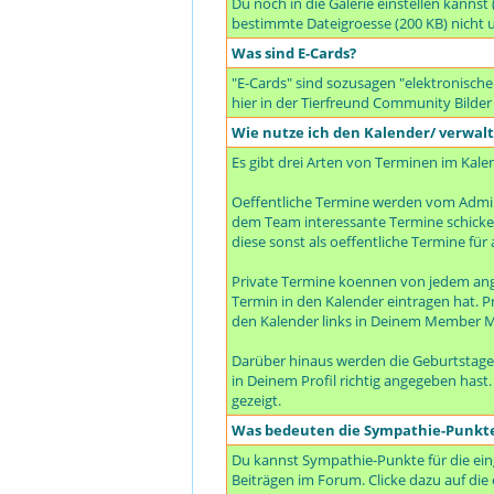
Du noch in die Galerie einstellen kanns
bestimmte Dateigroesse (200 KB) nicht 
Was sind E-Cards?
"E-Cards" sind sozusagen "elektronische
hier in der Tierfreund Community Bilder
Wie nutze ich den Kalender/ verwal
Es gibt drei Arten von Terminen im Kale
Oeffentliche Termine werden vom Admin
dem Team interessante Termine schicken 
diese sonst als oeffentliche Termine für a
Private Termine koennen von jedem ang
Termin in den Kalender eintragen hat. P
den Kalender links in Deinem Member M
Darüber hinaus werden die Geburtstage
in Deinem Profil richtig angegeben hast
gezeigt.
Was bedeuten die Sympathie-Punkt
Du kannst Sympathie-Punkte für die ein
Beiträgen im Forum. Clicke dazu auf die 