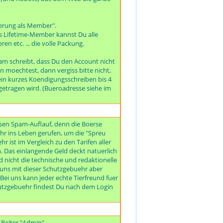
rierung als Member".
s Lifetime-Member kannst Du alle
 etc. ... die volle Packung.
am schreibt, dass Du den Account nicht
 moechtest, dann vergiss bitte nicht,
ein kurzes Koendigungsschreiben bis 4
tragen wird. (Bueroadresse siehe im
iesen Spam-Auflauf, denn die Boerse
r ins Leben gerufen, um die "Spreu
 ist im Vergleich zu den Tarifen aller
. Das einlangende Geld deckt natuerlich
 nicht die technische und redaktionelle
ir uns mit dieser Schutzgebuehr aber
ei uns kann jeder echte Tierfreund fuer
chutzgebuehr findest Du nach dem Login
 Reiter "Admin".