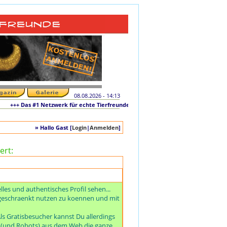
08.08.2026 - 14:13
+ Das #1 Netzwerk für echte Tierfreunde und tierliebe Singles +++ Die originale 
» Hallo Gast [
Login
|
Anmelden
]
ert:
es und authentisches Profil sehen...
ngeschraenkt nutzen zu koennen und mit
ls Gratisbesucher kannst Du allerdings
e (und Robots) aus dem Web die ganze