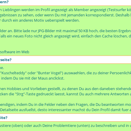
dern?
en Lieblingen werden im Profil angezeigt als Member angezeigt (Testsurfer k
hergebnissen zu sehen, oder wenn Du mit jemanden korrespondierst. Deshalb 
r durch ein anderes Motiv ueberspielt werden.
ilder an. Bitte lade nur JPG-Bilder mit maximal 50 KB hoch, die besten Ergebnis
alls ein neues Foto nicht gleich angezeigt wird, einfach den Cache löschen, d
issoftware im Web
seite?
he.
 "Kuschelteddy" oder "Bunter Vogel") auswaehlen, die zu deiner Persoenlichk
 indem Du sie mit der Maus anclickst.
inen Hobbies und Vorlieben gestellt, zu denen Du aus den daneben stehend
ken die "Strg"-Taste gedrueckt laesst, kannst Du auch mehrere Antworten
taendigen, indem Du in die Felder neben den Fragen, die Du beantworten mo
e Detailseite ausfuellst, desto interessanter machst du Dein Profil damit fu
ite?
austiere (oben) oder auch Deine Problemtiere (unten) zu beschreiben und in