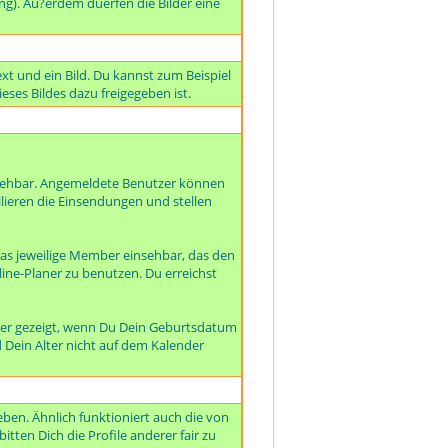
ng). Au?erdem duerfen die Bilder eine
xt und ein Bild. Du kannst zum Beispiel
eses Bildes dazu freigegeben ist.
nsehbar. Angemeldete Benutzer können
llieren die Einsendungen und stellen
as jeweilige Member einsehbar, das den
line-Planer zu benutzen. Du erreichst
der gezeigt, wenn Du Dein Geburtsdatum
d Dein Alter nicht auf dem Kalender
ben. Ähnlich funktioniert auch die von
tten Dich die Profile anderer fair zu