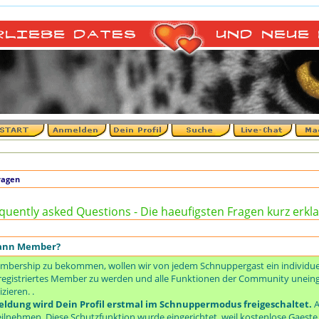
++
ragen
quently asked Questions - Die haeufigsten Fragen kurz erkla
dann Member?
mbership zu bekommen, wollen wir von jedem Schnuppergast ein individuell
um registriertes Member zu werden und alle Funktionen der Community unei
ieren. .
ldung wird Dein Profil erstmal im Schnuppermodus freigeschaltet.
A
ilnehmen. Diese Schutzfunktion wurde eingerichtet, weil kostenlose Gaest