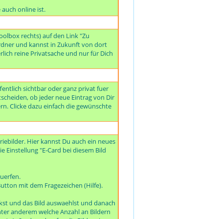
auch online ist.
olbox rechts) auf den Link "Zu
dner und kannst in Zukunft von dort
rlich reine Privatsache und nur für Dich
ntlich sichtbar oder ganz privat fuer
tscheiden, ob jeder neue Eintrag von Dir
ern. Clicke dazu einfach die gewünschte
iebilder. Hier kannst Du auch ein neues
ie Einstellung "E-Card bei diesem Bild
uerfen.
utton mit dem Fragezeichen (Hilfe).
ckst und das Bild auswaehlst und danach
 unter anderem welche Anzahl an Bildern