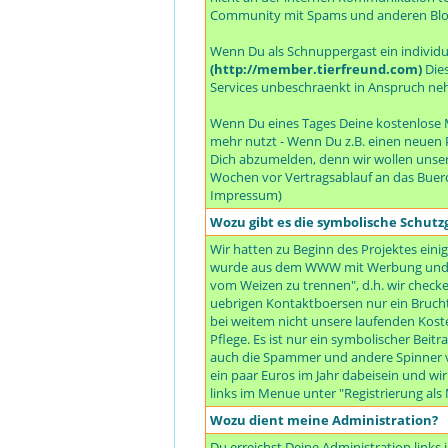
Community mit Spams und anderen Bloe
Wenn Du als Schnuppergast ein individuel
(http://member.tierfreund.com)
Dies
Services unbeschraenkt in Anspruch neh
Wenn Du eines Tages Deine kostenlose M
mehr nutzt - Wenn Du z.B. einen neuen P
Dich abzumelden, denn wir wollen unser
Wochen vor Vertragsablauf an das Buer
Impressum)
Wozu gibt es die symbolische Schut
Wir hatten zu Beginn des Projektes einig
wurde aus dem WWW mit Werbung und all
vom Weizen zu trennen", d.h. wir checken
uebrigen Kontaktboersen nur ein Bruchte
bei weitem nicht unsere laufenden Koste
Pflege. Es ist nur ein symbolischer Beit
auch die Spammer und andere Spinner vo
ein paar Euros im Jahr dabeisein und wi
links im Menue unter "Registrierung al
Wozu dient meine Administration?
Du erreichst Deine Administration link