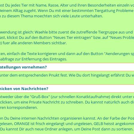
t Du jedes Tier mit Name, Rasse, Alter und ihren Besonderheiten einzeln vo
n Deinem Alltag zugeht. Wenn Du mit einer bestimmten Tiergattung Probleme h
h zu diesem Thema moechten sich viele Leute unterhalten.
wendung ist gleich: Waehle bitte zuerst die zutreffende Tiergruppe aus und
 klickst Du auf den Button "Neues Tier eintragen" bzw. auf "Neues Proble
te) fuer alle anderen Members sichtbar.
en, einfach die Texte korrigieren und dann auf den Button "Aenderungen sp
sabfrage zur Entfernung des Eintrages.
nstellungen vornehmen?
 unter dem entsprechenden Pnukt fest. Wie Du dort hingelangt erfährst Du w
hicken von Nachrichten?
tweder über die "Gruß-Box" (zur schnellen Konatktaufnahme) direkt unter 
clicken, um eine Private Nachricht zu schreiben. Du kannst natürlich auch d
ren korrespondieren.
nen Du Deine internen Nachrichten organisieren kannst. An der Farbe der P
ungelesen, ORANGE ist frisch eingelangt und ungelesen, GELB heisst angeko
. Du kannst Dir auch neue Ordner anlegen, um Deine Post dann zu sortieren.