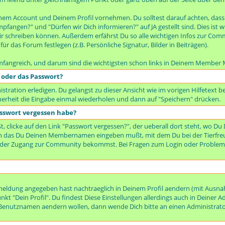
inem Account und Deinem Profil vornehmen. Du solltest darauf achten, dass 
mpfangen?" und "Dürfen wir Dich informieren?" auf JA gestellt sind. Dies is
 schreiben können. Außerdem erfährst Du so alle wichtigen Infos zur Comm
ür das Forum festlegen (z.B. Persönliche Signatur, Bilder in Beiträgen).
mfangreich, und darum sind die wichtigsten schon links in Deinem Member 
 oder das Passwort?
tration erledigen. Du gelangst zu dieser Ansicht wie im vorigen Hilfetext 
erheit die Eingabe einmal wiederholen und dann auf "Speichern" drücken.
sswort vergessen habe?
 clicke auf den Link "Passwort vergessen?", der ueberall dort steht, wo Du
 in das Du Deinen Membernamen eingeben mußt, mit dem Du bei der Tierfr
eder Zugang zur Community bekommst. Bei Fragen zum Login oder Probleme
nmeldung angegeben hast nachtraeglich in Deinem Profil aendern (mit Aus
t "Dein Profil". Du findest Diese Einstellungen allerdings auch in Deiner A
enutznamen aendern wollen, dann wende Dich bitte an einen Administrato