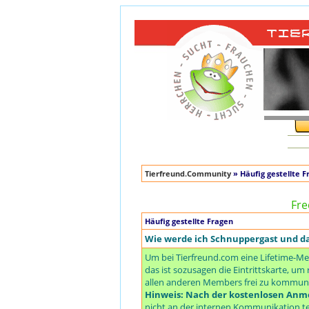
Tierfreund.Community
» Häufig gestellte F
Fre
Häufig gestellte Fragen
Wie werde ich Schnuppergast und 
Um bei Tierfreund.com eine Lifetime-Me
das ist sozusagen die Eintrittskarte, 
allen anderen Members frei zu kommuniz
Hinweis: Nach der kostenlosen Anme
nicht an der internen Kommunikation te