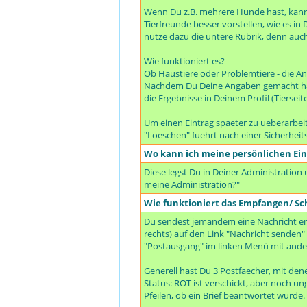
Wenn Du z.B. mehrere Hunde hast, kanns
Tierfreunde besser vorstellen, wie es i
nutze dazu die untere Rubrik, denn auc
Wie funktioniert es?
Ob Haustiere oder Problemtiere - die An
Nachdem Du Deine Angaben gemacht hast,
die Ergebnisse in Deinem Profil (Tiersei
Um einen Eintrag spaeter zu ueberarbeit
"Loeschen" fuehrt nach einer Sicherheit
Wo kann ich meine persönlichen Ei
Diese legst Du in Deiner Administration
meine Administration?"
Wie funktioniert das Empfangen/ Sc
Du sendest jemandem eine Nachricht en
rechts) auf den Link "Nachricht senden" 
"Postausgang" im linken Menü mit ande
Generell hast Du 3 Postfaecher, mit de
Status: ROT ist verschickt, aber noch 
Pfeilen, ob ein Brief beantwortet wurde