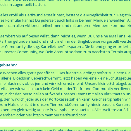
dsinn zugemuellt hatten.
les Profil als Tierfreund erstellt hast, besteht die Moeglichkeit zur "Regist
es Formular kannst Du jederzeit auch links in Deinem Menue anwaehlen. Al
men, an allen Aktionen teilnehmen und mit anderen Membern kommunizieren
embership aufloesen willst, dann reicht es, wenn Du uns eine eMail ans Te
artner gefunden hast und nicht mehr in der Singleboerse vorgestellt werden
er Community die sog. Karteileichen" ersparen .. Die Kuendigung erfordert 
o unserer Community, wo Dein Account sodann zum naechsten Termin ausge
zgebuehr?
e Wochen alles gratis geoeffnet ... Das fuehrte allerdings sofort zu einem R
erlei Bloedsinn ueberschwemmt. Jetzt haben wir eine kleine Schutzgebueh
 einfach nur, ob es jemand wirklich ernst meint. Unsere kleine Schutzgebuehr
il, aber wir wollen auch kein Geld mit der Tierfreund.Community verdienen
n, nicht den persoinellen Aufwand unseres Teams mit allen Aktivitaeten und
rag, den wirklich jeder aus der Portokasse zahlen kann. Gleichzeitig halten w
m Hals, die nicht in unsere Tierfreund.Community hineinpassen. Kurzum: B
r koennen gleichzeitig unsere Privatsphaere schuetzen. Alles weitere zur S
s Member" oder hier http://member.tierfreund.com
s im Menü unter gleichnamigem Punkt oder ganz oben auf der Seite über den