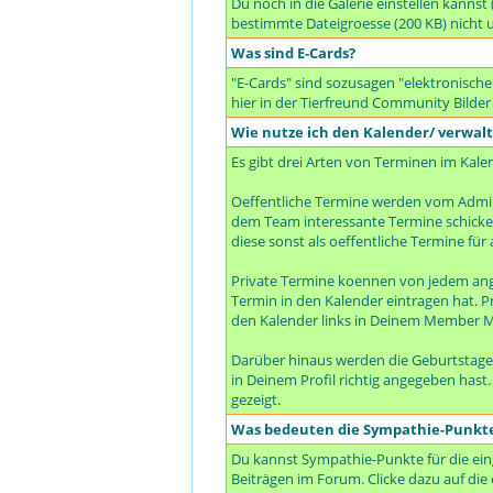
Du noch in die Galerie einstellen kanns
bestimmte Dateigroesse (200 KB) nicht 
Was sind E-Cards?
"E-Cards" sind sozusagen "elektronische
hier in der Tierfreund Community Bilder
Wie nutze ich den Kalender/ verwal
Es gibt drei Arten von Terminen im Kale
Oeffentliche Termine werden vom Admin
dem Team interessante Termine schicken 
diese sonst als oeffentliche Termine für a
Private Termine koennen von jedem ang
Termin in den Kalender eintragen hat. P
den Kalender links in Deinem Member M
Darüber hinaus werden die Geburtstage
in Deinem Profil richtig angegeben hast
gezeigt.
Was bedeuten die Sympathie-Punkt
Du kannst Sympathie-Punkte für die ein
Beiträgen im Forum. Clicke dazu auf die 