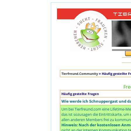
Tierfreund.Community
» Häufig gestellte F
Fre
Häufig gestellte Fragen
Wie werde ich Schnuppergast und 
Um bei Tierfreund.com eine Lifetime-Me
das ist sozusagen die Eintrittskarte, 
allen anderen Members frei zu kommuniz
Hinweis: Nach der kostenlosen Anme
nicht an der internen Kommunikation te