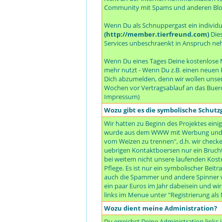
Community mit Spams und anderen Bloe
Wenn Du als Schnuppergast ein individuel
(http://member.tierfreund.com)
Dies
Services unbeschraenkt in Anspruch neh
Wenn Du eines Tages Deine kostenlose M
mehr nutzt - Wenn Du z.B. einen neuen P
Dich abzumelden, denn wir wollen unser
Wochen vor Vertragsablauf an das Buer
Impressum)
Wozu gibt es die symbolische Schut
Wir hatten zu Beginn des Projektes einig
wurde aus dem WWW mit Werbung und all
vom Weizen zu trennen", d.h. wir checken
uebrigen Kontaktboersen nur ein Bruchte
bei weitem nicht unsere laufenden Koste
Pflege. Es ist nur ein symbolischer Beit
auch die Spammer und andere Spinner vo
ein paar Euros im Jahr dabeisein und wi
links im Menue unter "Registrierung al
Wozu dient meine Administration?
Du erreichst Deine Administration link