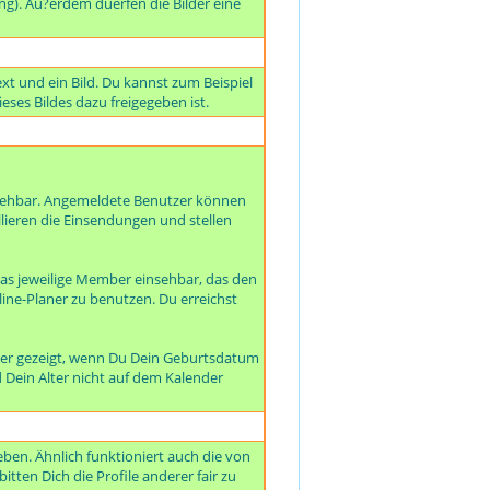
ng). Au?erdem duerfen die Bilder eine
xt und ein Bild. Du kannst zum Beispiel
eses Bildes dazu freigegeben ist.
nsehbar. Angemeldete Benutzer können
llieren die Einsendungen und stellen
as jeweilige Member einsehbar, das den
line-Planer zu benutzen. Du erreichst
der gezeigt, wenn Du Dein Geburtsdatum
d Dein Alter nicht auf dem Kalender
ben. Ähnlich funktioniert auch die von
tten Dich die Profile anderer fair zu