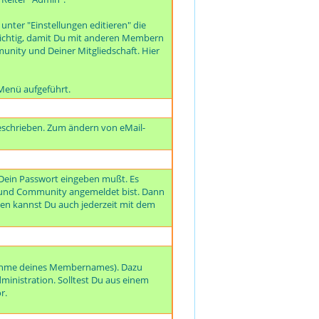
unter "Einstellungen editieren" die
t wichtig, damit Du mit anderen Membern
unity und Deiner Mitgliedschaft. Hier
Menü aufgeführt.
beschrieben. Zum ändern von eMail-
 Dein Passwort eingeben mußt. Es
eund Community angemeldet bist. Dann
n kannst Du auch jederzeit mit dem
nahme deines Mem
bernames). Dazu
dministration. Solltest Du aus einem
r.