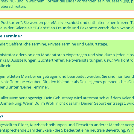
t (max. 10) und in welchem Format die Bilder vorhanden sein muessen (jpg, p
ueberschreiten.
 Postkarten"; Sie werden per eMail verschickt und enthalten einen kurzen Te
 aus der Galerie als "E-Cards" an Freunde und Bekannte verschicken, wenn di
te Termine?
nder: Oeffentliche Termine, Private Termine und Geburtstage.
istrator oder von den Moderatoren eingetragen und sind durch jeden ei
(z.B. Ausstellungen, Züchtertreffen, Reitveranstaltungen, usw.) Wir kontro
lle ein.
emeldeten Member eingetragen und bearbeitet werden. Sie sind nur fuer d
rivate Termine erlauben Dir, den Kalender als Dein eigenes persoenliches On
enü unter "Deine Termine".
 aller Member angezeigt. Dein Geburtstag wird automatisch auf dem Kalen
. Anmerkung: Wenn Du im Profil nicht das Jahr Deiner Geburt eintraegst, wir
e?
gestellten Bilder, Kurzbeschreibungen und Tierseiten anderer Member verge
entsprechende Zahl der Skala - die 5 bedeutet eine neutrale Bewertung. Wir bi