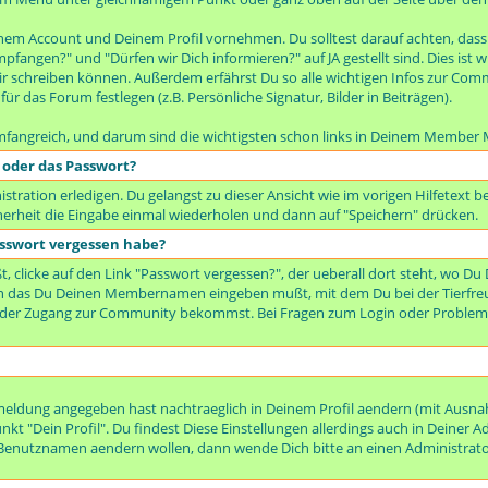
inem Account und Deinem Profil vornehmen. Du solltest darauf achten, dass 
mpfangen?" und "Dürfen wir Dich informieren?" auf JA gestellt sind. Dies is
 schreiben können. Außerdem erfährst Du so alle wichtigen Infos zur Comm
ür das Forum festlegen (z.B. Persönliche Signatur, Bilder in Beiträgen).
mfangreich, und darum sind die wichtigsten schon links in Deinem Member 
 oder das Passwort?
tration erledigen. Du gelangst zu dieser Ansicht wie im vorigen Hilfetext 
erheit die Eingabe einmal wiederholen und dann auf "Speichern" drücken.
sswort vergessen habe?
 clicke auf den Link "Passwort vergessen?", der ueberall dort steht, wo Du
 in das Du Deinen Membernamen eingeben mußt, mit dem Du bei der Tierfr
eder Zugang zur Community bekommst. Bei Fragen zum Login oder Probleme
nmeldung angegeben hast nachtraeglich in Deinem Profil aendern (mit Aus
t "Dein Profil". Du findest Diese Einstellungen allerdings auch in Deiner A
enutznamen aendern wollen, dann wende Dich bitte an einen Administrato