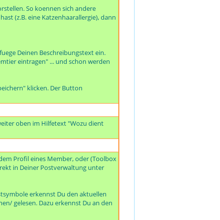
rstellen. So koennen sich andere
ast (z.B. eine Katzenhaarallergie), dann
 fuege Deinen Beschreibungstext ein.
mtier eintragen" ... und schon werden
eichern" klicken. Der Button
eiter oben im Hilfetext "Wozu dient
dem Profil eines Member, oder (Toolbox
irekt in Deiner Postverwaltung unter
ostsymbole erkennst Du den aktuellen
mmen/ gelesen. Dazu erkennst Du an den