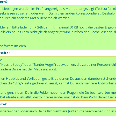
dern?
en Lieblingen werden im Profil angezeigt als Member angezeigt (Testsurfer k
hergebnissen zu sehen, oder wenn Du mit jemanden korrespondierst. Deshalb 
r durch ein anderes Motiv ueberspielt werden.
ilder an. Bitte lade nur JPG-Bilder mit maximal 50 KB hoch, die besten Ergebnis
alls ein neues Foto nicht gleich angezeigt wird, einfach den Cache löschen, d
issoftware im Web
seite?
he.
 "Kuschelteddy" oder "Bunter Vogel") auswaehlen, die zu deiner Persoenlichk
 indem Du sie mit der Maus anclickst.
inen Hobbies und Vorlieben gestellt, zu denen Du aus den daneben stehend
ken die "Strg"-Taste gedrueckt laesst, kannst Du auch mehrere Antworten
taendigen, indem Du in die Felder neben den Fragen, die Du beantworten mo
e Detailseite ausfuellst, desto interessanter machst du Dein Profil damit fu
ite?
austiere (oben) oder auch Deine Problemtiere (unten) zu beschreiben und in