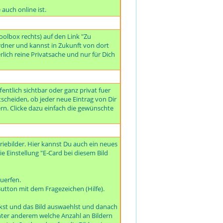
auch online ist.
olbox rechts) auf den Link "Zu
dner und kannst in Zukunft von dort
rlich reine Privatsache und nur für Dich
ntlich sichtbar oder ganz privat fuer
tscheiden, ob jeder neue Eintrag von Dir
ern. Clicke dazu einfach die gewünschte
iebilder. Hier kannst Du auch ein neues
ie Einstellung "E-Card bei diesem Bild
uerfen.
utton mit dem Fragezeichen (Hilfe).
ckst und das Bild auswaehlst und danach
 unter anderem welche Anzahl an Bildern