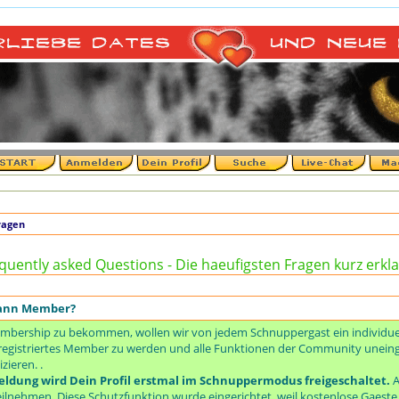
+
ragen
quently asked Questions - Die haeufigsten Fragen kurz erkla
dann Member?
mbership zu bekommen, wollen wir von jedem Schnuppergast ein individuell
um registriertes Member zu werden und alle Funktionen der Community unei
ieren. .
ldung wird Dein Profil erstmal im Schnuppermodus freigeschaltet.
A
ilnehmen. Diese Schutzfunktion wurde eingerichtet, weil kostenlose Gaest