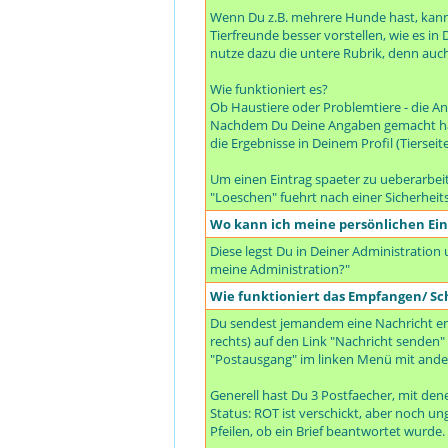
Wenn Du z.B. mehrere Hunde hast, kanns
Tierfreunde besser vorstellen, wie es i
nutze dazu die untere Rubrik, denn auc
Wie funktioniert es?
Ob Haustiere oder Problemtiere - die An
Nachdem Du Deine Angaben gemacht hast,
die Ergebnisse in Deinem Profil (Tiersei
Um einen Eintrag spaeter zu ueberarbeit
"Loeschen" fuehrt nach einer Sicherheit
Wo kann ich meine persönlichen Ei
Diese legst Du in Deiner Administration
meine Administration?"
Wie funktioniert das Empfangen/ Sc
Du sendest jemandem eine Nachricht en
rechts) auf den Link "Nachricht senden" 
"Postausgang" im linken Menü mit ande
Generell hast Du 3 Postfaecher, mit de
Status: ROT ist verschickt, aber noch 
Pfeilen, ob ein Brief beantwortet wurde