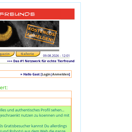
09.08.2026 - 12:01
++ Das #1 Netzwerk für echte Tierfreunde und tierliebe Singles +++ Die originale 
» Hallo Gast [
Login
|
Anmelden
]
ert:
es und authentisches Profil sehen...
ngeschraenkt nutzen zu koennen und mit
ls Gratisbesucher kannst Du allerdings
e (und Robots) aus dem Web die ganze