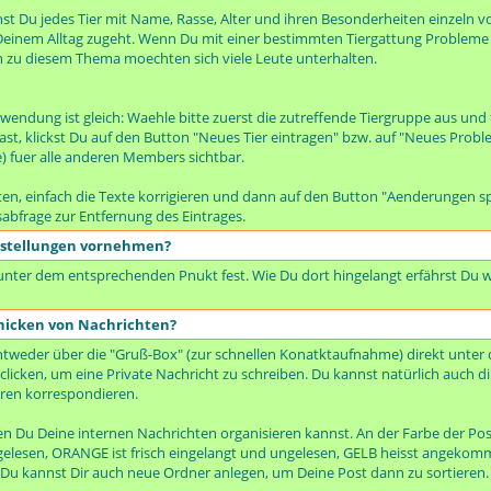
t Du jedes Tier mit Name, Rasse, Alter und ihren Besonderheiten einzeln vo
n Deinem Alltag zugeht. Wenn Du mit einer bestimmten Tiergattung Probleme h
h zu diesem Thema moechten sich viele Leute unterhalten.
wendung ist gleich: Waehle bitte zuerst die zutreffende Tiergruppe aus und
 klickst Du auf den Button "Neues Tier eintragen" bzw. auf "Neues Proble
te) fuer alle anderen Members sichtbar.
en, einfach die Texte korrigieren und dann auf den Button "Aenderungen sp
sabfrage zur Entfernung des Eintrages.
nstellungen vornehmen?
 unter dem entsprechenden Pnukt fest. Wie Du dort hingelangt erfährst Du w
hicken von Nachrichten?
tweder über die "Gruß-Box" (zur schnellen Konatktaufnahme) direkt unter 
clicken, um eine Private Nachricht zu schreiben. Du kannst natürlich auch d
ren korrespondieren.
nen Du Deine internen Nachrichten organisieren kannst. An der Farbe der P
ungelesen, ORANGE ist frisch eingelangt und ungelesen, GELB heisst angeko
. Du kannst Dir auch neue Ordner anlegen, um Deine Post dann zu sortieren.