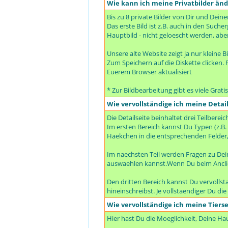
Wie kann ich meine Privatbilder än
Bis zu 8 private Bilder von Dir und Dein
Das erste Bild ist z.B. auch in den Suc
Hauptbild - nicht geloescht werden, abe
Unsere alte Website zeigt ja nur kleine B
Zum Speichern auf die Diskette clicken. F
Euerem Browser aktualisiert
* Zur Bildbearbeitung gibt es viele Grat
Wie vervollständige ich meine Detail
Die Detailseite beinhaltet drei Teilbereic
Im ersten Bereich kannst Du Typen (z.B.
Haekchen in die entsprechenden Felder,
Im naechsten Teil werden Fragen zu De
auswaehlen kannst.Wenn Du beim Anclic
Den dritten Bereich kannst Du vervolls
hineinschreibst. Je vollstaendiger Du di
Wie vervollständige ich meine Tierse
Hier hast Du die Moeglichkeit, Deine H