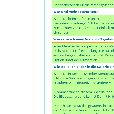
Uebrigens zeigen Dir die roten/ gruene
Was sind meine Favoriten?
Wenn Du beim Surfen in unserer Communi
Favoriten hinzufuegen" clicken. So ve
Nachrichten verschicken oder einfach mal
einsehbar.
Wie kann ich mein Weblog / Tagebu
Jedes Member hat ein persoenliches Webl
Dich, ist eine Profileinstellung, die Du
einzeln freigeschaltet werden soll. Du 
Option unter der Kurzinfo an.
Wie stelle ich Bilder in die Galerie ei
Wenn Du in Deinem Member Menue auf "De
Bild in die Galerie einfuegen. Gib dazu 
erlauben: JA" bedeuted, dass andere Me
"Kommentare bei diesem Bild erlauben:
Die Bildbeschreibung kannst Du mit Hilf
Danach kannst Du das gewuenschte Bild 
den "Upload starten"-Button anclickst. B