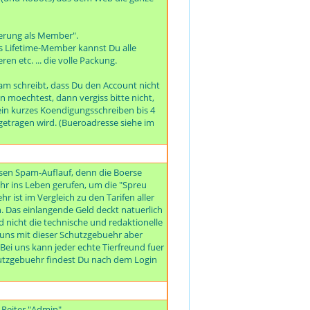
rierung als Member".
s Lifetime-Member kannst Du alle
 etc. ... die volle Packung.
am schreibt, dass Du den Account nicht
 moechtest, dann vergiss bitte nicht,
ein kurzes Koendigungsschreiben bis 4
tragen wird. (Bueroadresse siehe im
iesen Spam-Auflauf, denn die Boerse
r ins Leben gerufen, um die "Spreu
 ist im Vergleich zu den Tarifen aller
. Das einlangende Geld deckt natuerlich
 nicht die technische und redaktionelle
ir uns mit dieser Schutzgebuehr aber
ei uns kann jeder echte Tierfreund fuer
chutzgebuehr findest Du nach dem Login
 Reiter "Admin".