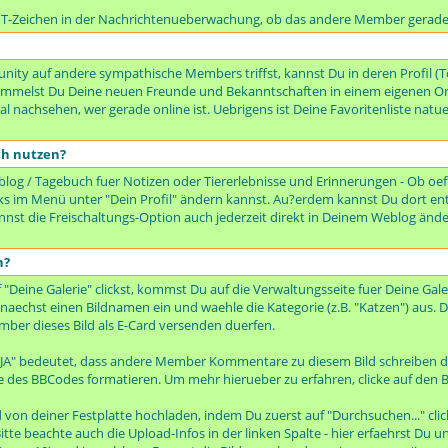
n T-Zeichen in der Nachrichtenueberwachung, ob das andere Member gerade 
ty auf andere sympathische Members triffst, kannst Du in deren Profil (To
rsammelst Du Deine neuen Freunde und Bekanntschaften in einem eigenen Or
 nachsehen, wer gerade online ist. Uebrigens ist Deine Favoritenliste natue
ch nutzen?
og / Tagebuch fuer Notizen oder Tiererlebnisse und Erinnerungen - Ob oeffe
 links im Menü unter "Dein Profil" ändern kannst. Au?erdem kannst Du dort en
kannst die Freischaltungs-Option auch jederzeit direkt in Deinem Weblog änd
n?
ine Galerie" clickst, kommst Du auf die Verwaltungsseite fuer Deine Galer
zunaechst einen Bildnamen ein und waehle die Kategorie (z.B. "Katzen") aus. D
mber dieses Bild als E-Card versenden duerfen.
 JA" bedeutet, dass andere Member Kommentare zu diesem Bild schreiben d
e des BBCodes formatieren. Um mehr hierueber zu erfahren, clicke auf den B
von deiner Festplatte hochladen, indem Du zuerst auf "Durchsuchen..." cli
itte beachte auch die Upload-Infos in der linken Spalte - hier erfaehrst Du