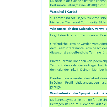
Du noch in die Galerie einstellen kanns
bestimmte Dateigroesse (200 KB) nicht 
Was sind E-Cards?
"E-Cards" sind sozusagen "elektronische
hier in der Tierfreund Community Bilder
Wie nutze ich den Kalender/ verwal
Es gibt drei Arten von Terminen im Kale
Oeffentliche Termine werden vom Admin
dem Team interessante Termine schicken 
diese sonst als oeffentliche Termine für a
Private Termine koennen von jedem ang
Termin in den Kalender eintragen hat. P
den Kalender links in Deinem Member M
Darüber hinaus werden die Geburtstage
in Deinem Profil richtig angegeben hast
gezeigt.
Was bedeuten die Sympathie-Punkt
Du kannst Sympathie-Punkte für die ein
Beiträgen im Forum. Clicke dazu auf die 