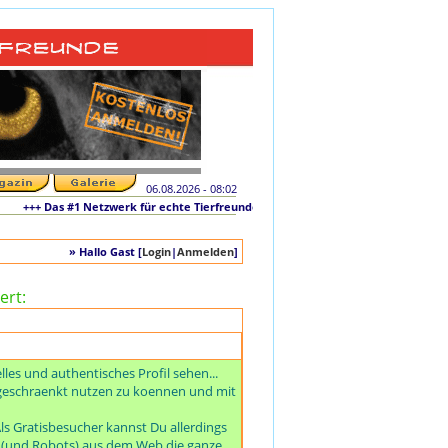
06.08.2026 - 08:02
++ Das #1 Netzwerk für echte Tierfreunde und tierliebe Singles +++ Die originale 
» Hallo Gast [
Login
|
Anmelden
]
ert:
es und authentisches Profil sehen...
ngeschraenkt nutzen zu koennen und mit
ls Gratisbesucher kannst Du allerdings
e (und Robots) aus dem Web die ganze