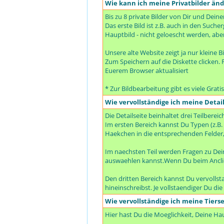
Wie kann ich meine Privatbilder än
Bis zu 8 private Bilder von Dir und Dein
Das erste Bild ist z.B. auch in den Suc
Hauptbild - nicht geloescht werden, abe
Unsere alte Website zeigt ja nur kleine B
Zum Speichern auf die Diskette clicken. F
Euerem Browser aktualisiert
* Zur Bildbearbeitung gibt es viele Grat
Wie vervollständige ich meine Detail
Die Detailseite beinhaltet drei Teilbereic
Im ersten Bereich kannst Du Typen (z.B.
Haekchen in die entsprechenden Felder,
Im naechsten Teil werden Fragen zu De
auswaehlen kannst.Wenn Du beim Anclic
Den dritten Bereich kannst Du vervolls
hineinschreibst. Je vollstaendiger Du di
Wie vervollständige ich meine Tierse
Hier hast Du die Moeglichkeit, Deine H