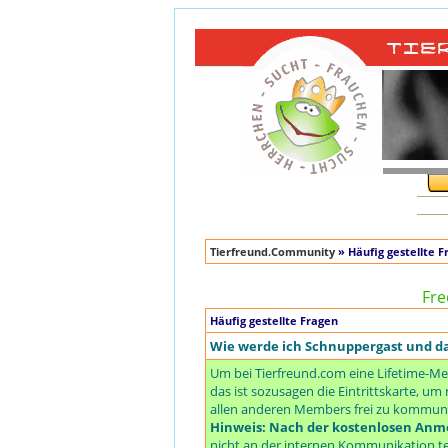
Tierfreund.Community
» Häufig gestellte F
Fre
Häufig gestellte Fragen
Wie werde ich Schnuppergast und 
Um bei Tierfreund.com eine Lifetime-Me
das ist sozusagen die Eintrittskarte, 
allen anderen Members frei zu kommuniz
Hinweis: Nach der kostenlosen Anme
nicht an der internen Kommunikation te