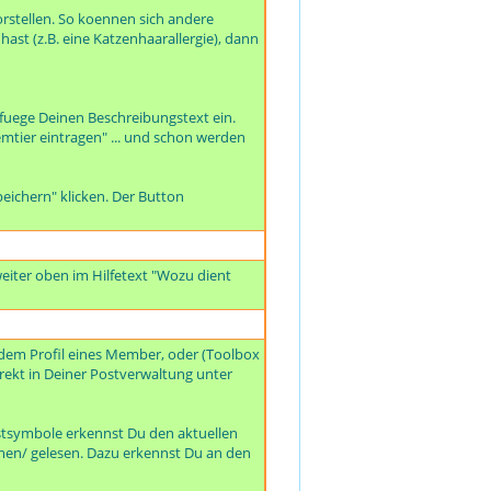
rstellen. So koennen sich andere
ast (z.B. eine Katzenhaarallergie), dann
 fuege Deinen Beschreibungstext ein.
mtier eintragen" ... und schon werden
eichern" klicken. Der Button
eiter oben im Hilfetext "Wozu dient
dem Profil eines Member, oder (Toolbox
irekt in Deiner Postverwaltung unter
ostsymbole erkennst Du den aktuellen
mmen/ gelesen. Dazu erkennst Du an den