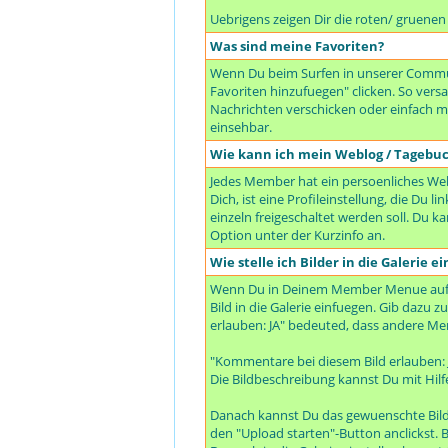
Uebrigens zeigen Dir die roten/ gruene
Was sind meine Favoriten?
Wenn Du beim Surfen in unserer Communi
Favoriten hinzufuegen" clicken. So ve
Nachrichten verschicken oder einfach mal
einsehbar.
Wie kann ich mein Weblog / Tagebu
Jedes Member hat ein persoenliches Webl
Dich, ist eine Profileinstellung, die Du
einzeln freigeschaltet werden soll. Du 
Option unter der Kurzinfo an.
Wie stelle ich Bilder in die Galerie ei
Wenn Du in Deinem Member Menue auf "De
Bild in die Galerie einfuegen. Gib dazu 
erlauben: JA" bedeuted, dass andere Me
"Kommentare bei diesem Bild erlauben:
Die Bildbeschreibung kannst Du mit Hilf
Danach kannst Du das gewuenschte Bild 
den "Upload starten"-Button anclickst. B