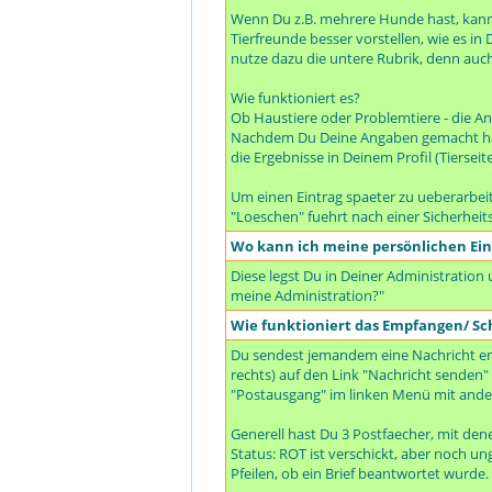
Wenn Du z.B. mehrere Hunde hast, kanns
Tierfreunde besser vorstellen, wie es i
nutze dazu die untere Rubrik, denn auc
Wie funktioniert es?
Ob Haustiere oder Problemtiere - die An
Nachdem Du Deine Angaben gemacht hast,
die Ergebnisse in Deinem Profil (Tiersei
Um einen Eintrag spaeter zu ueberarbeit
"Loeschen" fuehrt nach einer Sicherheit
Wo kann ich meine persönlichen Ei
Diese legst Du in Deiner Administration
meine Administration?"
Wie funktioniert das Empfangen/ Sc
Du sendest jemandem eine Nachricht en
rechts) auf den Link "Nachricht senden" 
"Postausgang" im linken Menü mit ande
Generell hast Du 3 Postfaecher, mit de
Status: ROT ist verschickt, aber noch 
Pfeilen, ob ein Brief beantwortet wurde