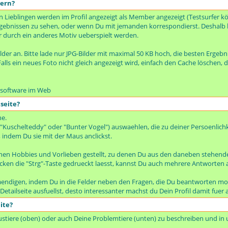
dern?
en Lieblingen werden im Profil angezeigt als Member angezeigt (Testsurfer k
hergebnissen zu sehen, oder wenn Du mit jemanden korrespondierst. Deshalb 
r durch ein anderes Motiv ueberspielt werden.
ilder an. Bitte lade nur JPG-Bilder mit maximal 50 KB hoch, die besten Ergebnis
alls ein neues Foto nicht gleich angezeigt wird, einfach den Cache löschen, d
issoftware im Web
seite?
he.
 "Kuschelteddy" oder "Bunter Vogel") auswaehlen, die zu deiner Persoenlichk
 indem Du sie mit der Maus anclickst.
inen Hobbies und Vorlieben gestellt, zu denen Du aus den daneben stehend
ken die "Strg"-Taste gedrueckt laesst, kannst Du auch mehrere Antworten
taendigen, indem Du in die Felder neben den Fragen, die Du beantworten mo
e Detailseite ausfuellst, desto interessanter machst du Dein Profil damit fu
ite?
austiere (oben) oder auch Deine Problemtiere (unten) zu beschreiben und in