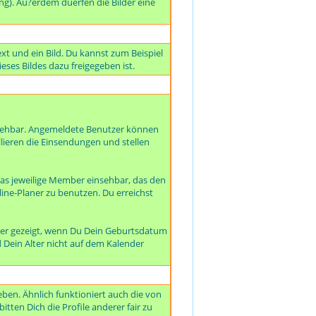
ng). Au?erdem duerfen die Bilder eine
xt und ein Bild. Du kannst zum Beispiel
eses Bildes dazu freigegeben ist.
nsehbar. Angemeldete Benutzer können
llieren die Einsendungen und stellen
as jeweilige Member einsehbar, das den
line-Planer zu benutzen. Du erreichst
der gezeigt, wenn Du Dein Geburtsdatum
d Dein Alter nicht auf dem Kalender
ben. Ähnlich funktioniert auch die von
tten Dich die Profile anderer fair zu