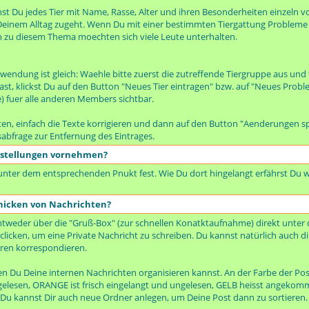
t Du jedes Tier mit Name, Rasse, Alter und ihren Besonderheiten einzeln vo
n Deinem Alltag zugeht. Wenn Du mit einer bestimmten Tiergattung Probleme h
h zu diesem Thema moechten sich viele Leute unterhalten.
wendung ist gleich: Waehle bitte zuerst die zutreffende Tiergruppe aus und
 klickst Du auf den Button "Neues Tier eintragen" bzw. auf "Neues Proble
te) fuer alle anderen Members sichtbar.
en, einfach die Texte korrigieren und dann auf den Button "Aenderungen sp
sabfrage zur Entfernung des Eintrages.
nstellungen vornehmen?
 unter dem entsprechenden Pnukt fest. Wie Du dort hingelangt erfährst Du w
hicken von Nachrichten?
tweder über die "Gruß-Box" (zur schnellen Konatktaufnahme) direkt unter 
clicken, um eine Private Nachricht zu schreiben. Du kannst natürlich auch d
ren korrespondieren.
nen Du Deine internen Nachrichten organisieren kannst. An der Farbe der P
ungelesen, ORANGE ist frisch eingelangt und ungelesen, GELB heisst angeko
. Du kannst Dir auch neue Ordner anlegen, um Deine Post dann zu sortieren.