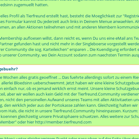
dsinn zugemuellt hatten.
les Profil als Tierfreund erstellt hast, besteht die Moeglichkeit zur "Regist
es Formular kannst Du jederzeit auch links in Deinem Menue anwaehlen. Al
men, an allen Aktionen teilnehmen und mit anderen Membern kommunizieren
embership aufloesen willst, dann reicht es, wenn Du uns eine eMail ans Te
artner gefunden hast und nicht mehr in der Singleboerse vorgestellt werden
er Community die sog. Karteileichen" ersparen .. Die Kuendigung erfordert 
o unserer Community, wo Dein Account sodann zum naechsten Termin ausge
zgebuehr?
e Wochen alles gratis geoeffnet ... Das fuehrte allerdings sofort zu einem R
erlei Bloedsinn ueberschwemmt. Jetzt haben wir eine kleine Schutzgebueh
 einfach nur, ob es jemand wirklich ernst meint. Unsere kleine Schutzgebuehr
il, aber wir wollen auch kein Geld mit der Tierfreund.Community verdienen
n, nicht den persoinellen Aufwand unseres Teams mit allen Aktivitaeten und
rag, den wirklich jeder aus der Portokasse zahlen kann. Gleichzeitig halten w
m Hals, die nicht in unsere Tierfreund.Community hineinpassen. Kurzum: B
r koennen gleichzeitig unsere Privatsphaere schuetzen. Alles weitere zur S
s Member" oder hier http://member.tierfreund.com
s im Menü unter gleichnamigem Punkt oder ganz oben auf der Seite über den