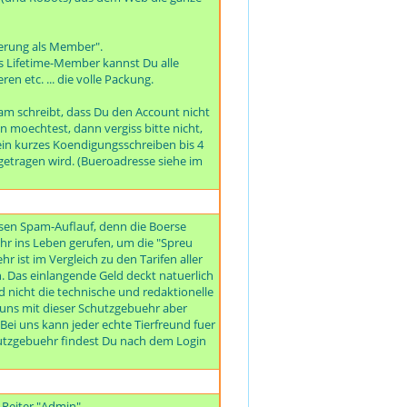
rierung als Member".
s Lifetime-Member kannst Du alle
 etc. ... die volle Packung.
am schreibt, dass Du den Account nicht
 moechtest, dann vergiss bitte nicht,
ein kurzes Koendigungsschreiben bis 4
tragen wird. (Bueroadresse siehe im
iesen Spam-Auflauf, denn die Boerse
r ins Leben gerufen, um die "Spreu
 ist im Vergleich zu den Tarifen aller
. Das einlangende Geld deckt natuerlich
 nicht die technische und redaktionelle
ir uns mit dieser Schutzgebuehr aber
ei uns kann jeder echte Tierfreund fuer
chutzgebuehr findest Du nach dem Login
 Reiter "Admin".