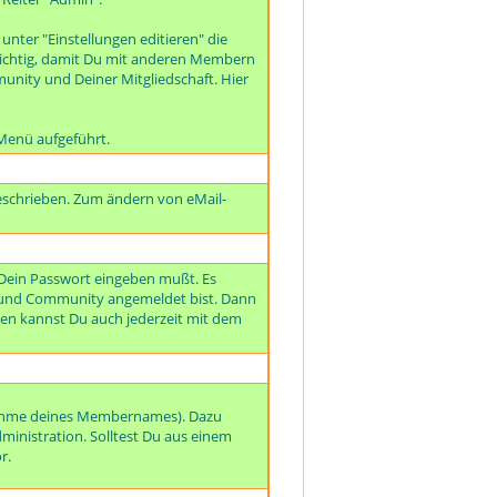
unter "Einstellungen editieren" die
t wichtig, damit Du mit anderen Membern
unity und Deiner Mitgliedschaft. Hier
Menü aufgeführt.
beschrieben. Zum ändern von eMail-
 Dein Passwort eingeben mußt. Es
eund Community angemeldet bist. Dann
n kannst Du auch jederzeit mit dem
nahme deines Mem
bernames). Dazu
dministration. Solltest Du aus einem
r.