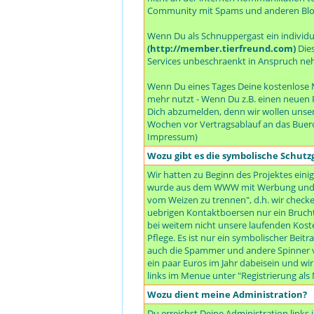
Community mit Spams und anderen Bloe
Wenn Du als Schnuppergast ein individuel
(http://member.tierfreund.com)
Dies
Services unbeschraenkt in Anspruch neh
Wenn Du eines Tages Deine kostenlose M
mehr nutzt - Wenn Du z.B. einen neuen P
Dich abzumelden, denn wir wollen unser
Wochen vor Vertragsablauf an das Buer
Impressum)
Wozu gibt es die symbolische Schut
Wir hatten zu Beginn des Projektes einig
wurde aus dem WWW mit Werbung und all
vom Weizen zu trennen", d.h. wir checken
uebrigen Kontaktboersen nur ein Bruchte
bei weitem nicht unsere laufenden Koste
Pflege. Es ist nur ein symbolischer Beit
auch die Spammer und andere Spinner vo
ein paar Euros im Jahr dabeisein und wi
links im Menue unter "Registrierung al
Wozu dient meine Administration?
Du erreichst Deine Administration link