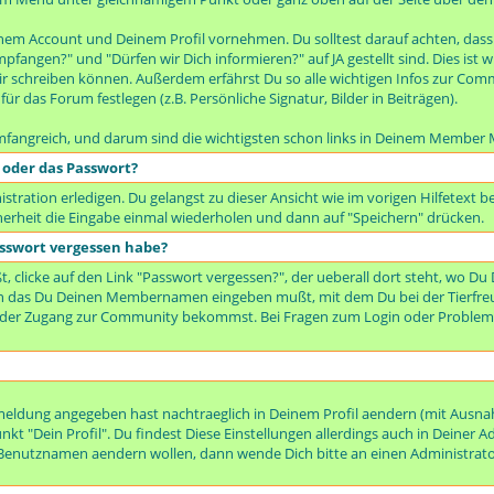
inem Account und Deinem Profil vornehmen. Du solltest darauf achten, dass 
mpfangen?" und "Dürfen wir Dich informieren?" auf JA gestellt sind. Dies is
 schreiben können. Außerdem erfährst Du so alle wichtigen Infos zur Comm
ür das Forum festlegen (z.B. Persönliche Signatur, Bilder in Beiträgen).
mfangreich, und darum sind die wichtigsten schon links in Deinem Member 
 oder das Passwort?
tration erledigen. Du gelangst zu dieser Ansicht wie im vorigen Hilfetext 
erheit die Eingabe einmal wiederholen und dann auf "Speichern" drücken.
sswort vergessen habe?
 clicke auf den Link "Passwort vergessen?", der ueberall dort steht, wo Du
 in das Du Deinen Membernamen eingeben mußt, mit dem Du bei der Tierfr
eder Zugang zur Community bekommst. Bei Fragen zum Login oder Probleme
nmeldung angegeben hast nachtraeglich in Deinem Profil aendern (mit Aus
t "Dein Profil". Du findest Diese Einstellungen allerdings auch in Deiner A
enutznamen aendern wollen, dann wende Dich bitte an einen Administrato