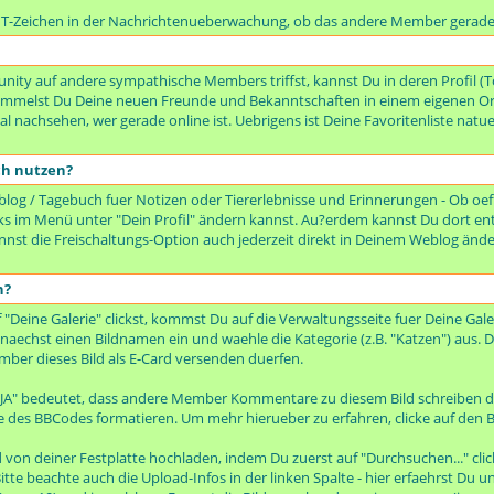
n T-Zeichen in der Nachrichtenueberwachung, ob das andere Member gerade 
ty auf andere sympathische Members triffst, kannst Du in deren Profil (To
rsammelst Du Deine neuen Freunde und Bekanntschaften in einem eigenen Or
 nachsehen, wer gerade online ist. Uebrigens ist Deine Favoritenliste natue
ch nutzen?
og / Tagebuch fuer Notizen oder Tiererlebnisse und Erinnerungen - Ob oeffe
 links im Menü unter "Dein Profil" ändern kannst. Au?erdem kannst Du dort en
kannst die Freischaltungs-Option auch jederzeit direkt in Deinem Weblog änd
n?
ine Galerie" clickst, kommst Du auf die Verwaltungsseite fuer Deine Galer
zunaechst einen Bildnamen ein und waehle die Kategorie (z.B. "Katzen") aus. D
mber dieses Bild als E-Card versenden duerfen.
 JA" bedeutet, dass andere Member Kommentare zu diesem Bild schreiben d
e des BBCodes formatieren. Um mehr hierueber zu erfahren, clicke auf den B
von deiner Festplatte hochladen, indem Du zuerst auf "Durchsuchen..." cli
itte beachte auch die Upload-Infos in der linken Spalte - hier erfaehrst Du