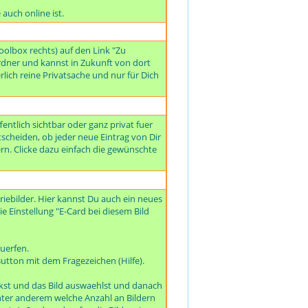
auch online ist.
olbox rechts) auf den Link "Zu
dner und kannst in Zukunft von dort
rlich reine Privatsache und nur für Dich
ntlich sichtbar oder ganz privat fuer
tscheiden, ob jeder neue Eintrag von Dir
ern. Clicke dazu einfach die gewünschte
iebilder. Hier kannst Du auch ein neues
ie Einstellung "E-Card bei diesem Bild
uerfen.
utton mit dem Fragezeichen (Hilfe).
ckst und das Bild auswaehlst und danach
 unter anderem welche Anzahl an Bildern