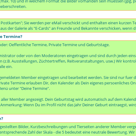
t (max. 10) und in welchem Format die Bilder vorhanden sein muessen (jpg, p
ueberschreiten.
 Postkarten"; Sie werden per eMail verschickt und enthalten einen kurzen Te
 aus der Galerie als "E-Cards" an Freunde und Bekannte verschicken, wenn di
te Termine?
nder: Oeffentliche Termine, Private Termine und Geburtstage.
istrator oder von den Moderatoren eingetragen und sind durch jeden ei
(z.B. Ausstellungen, Züchtertreffen, Reitveranstaltungen, usw.) Wir kontro
lle ein.
emeldeten Member eingetragen und bearbeitet werden. Sie sind nur fuer d
rivate Termine erlauben Dir, den Kalender als Dein eigenes persoenliches On
enü unter "Deine Termine".
 aller Member angezeigt. Dein Geburtstag wird automatisch auf dem Kalen
. Anmerkung: Wenn Du im Profil nicht das Jahr Deiner Geburt eintraegst, wir
e?
gestellten Bilder, Kurzbeschreibungen und Tierseiten anderer Member verge
entsprechende Zahl der Skala - die 5 bedeutet eine neutrale Bewertung. Wir bi