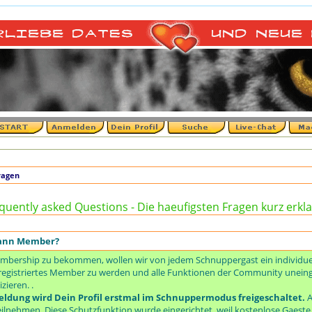
+
ragen
quently asked Questions - Die haeufigsten Fragen kurz erkla
dann Member?
mbership zu bekommen, wollen wir von jedem Schnuppergast ein individuell
um registriertes Member zu werden und alle Funktionen der Community unei
ieren. .
ldung wird Dein Profil erstmal im Schnuppermodus freigeschaltet.
A
ilnehmen. Diese Schutzfunktion wurde eingerichtet, weil kostenlose Gaest