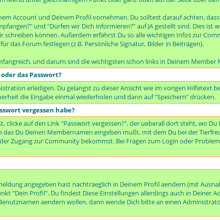
inem Account und Deinem Profil vornehmen. Du solltest darauf achten, dass 
mpfangen?" und "Dürfen wir Dich informieren?" auf JA gestellt sind. Dies is
 schreiben können. Außerdem erfährst Du so alle wichtigen Infos zur Comm
ür das Forum festlegen (z.B. Persönliche Signatur, Bilder in Beiträgen).
mfangreich, und darum sind die wichtigsten schon links in Deinem Member 
 oder das Passwort?
tration erledigen. Du gelangst zu dieser Ansicht wie im vorigen Hilfetext 
erheit die Eingabe einmal wiederholen und dann auf "Speichern" drücken.
sswort vergessen habe?
 clicke auf den Link "Passwort vergessen?", der ueberall dort steht, wo Du
 in das Du Deinen Membernamen eingeben mußt, mit dem Du bei der Tierfr
eder Zugang zur Community bekommst. Bei Fragen zum Login oder Probleme
nmeldung angegeben hast nachtraeglich in Deinem Profil aendern (mit Aus
t "Dein Profil". Du findest Diese Einstellungen allerdings auch in Deiner A
enutznamen aendern wollen, dann wende Dich bitte an einen Administrato