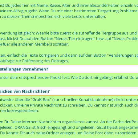
t Du jedes Tier mit Name, Rasse, Alter und ihren Besonderheiten einzeln vo
n Deinem Alltag zugeht. Wenn Du mit einer bestimmten Tiergattung Probleme h
h zu diesem Thema moechten sich viele Leute unterhalten.
wendung ist gleich: Waehle bitte zuerst die zutreffende Tiergruppe aus und
 klickst Du auf den Button "Neues Tier eintragen" bzw. auf "Neues Proble
te) fuer alle anderen Members sichtbar.
en, einfach die Texte korrigieren und dann auf den Button "Aenderungen sp
sabfrage zur Entfernung des Eintrages.
nstellungen vornehmen?
 unter dem entsprechenden Pnukt fest. Wie Du dort hingelangt erfährst Du w
hicken von Nachrichten?
tweder über die "Gruß-Box" (zur schnellen Konatktaufnahme) direkt unter 
clicken, um eine Private Nachricht zu schreiben. Du kannst natürlich auch d
ren korrespondieren.
nen Du Deine internen Nachrichten organisieren kannst. An der Farbe der P
ungelesen, ORANGE ist frisch eingelangt und ungelesen, GELB heisst angeko
. Du kannst Dir auch neue Ordner anlegen, um Deine Post dann zu sortieren.