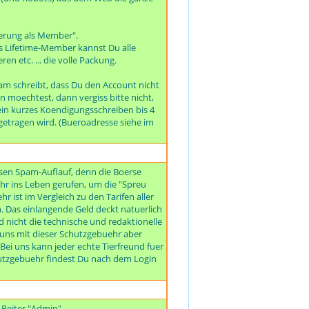
rierung als Member".
s Lifetime-Member kannst Du alle
 etc. ... die volle Packung.
am schreibt, dass Du den Account nicht
 moechtest, dann vergiss bitte nicht,
ein kurzes Koendigungsschreiben bis 4
tragen wird. (Bueroadresse siehe im
iesen Spam-Auflauf, denn die Boerse
r ins Leben gerufen, um die "Spreu
 ist im Vergleich zu den Tarifen aller
. Das einlangende Geld deckt natuerlich
 nicht die technische und redaktionelle
ir uns mit dieser Schutzgebuehr aber
ei uns kann jeder echte Tierfreund fuer
chutzgebuehr findest Du nach dem Login
 Reiter "Admin".