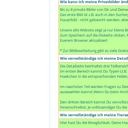
Wie kann ich meine Privatbilder än
Bis zu 8 private Bilder von Dir und Dein
Das erste Bild ist z.B. auch in den Suc
Hauptbild - nicht geloescht werden, abe
Unsere alte Website zeigt ja nur kleine B
Zum Speichern auf die Diskette clicken. F
Euerem Browser aktualisiert
* Zur Bildbearbeitung gibt es viele Grat
Wie vervollständige ich meine Detail
Die Detailseite beinhaltet drei Teilbereic
Im ersten Bereich kannst Du Typen (z.B.
Haekchen in die entsprechenden Felder,
Im naechsten Teil werden Fragen zu De
auswaehlen kannst.Wenn Du beim Anclic
Den dritten Bereich kannst Du vervolls
hineinschreibst. Je vollstaendiger Du di
Wie vervollständige ich meine Tierse
Hier hast Du die Moeglichkeit, Deine H