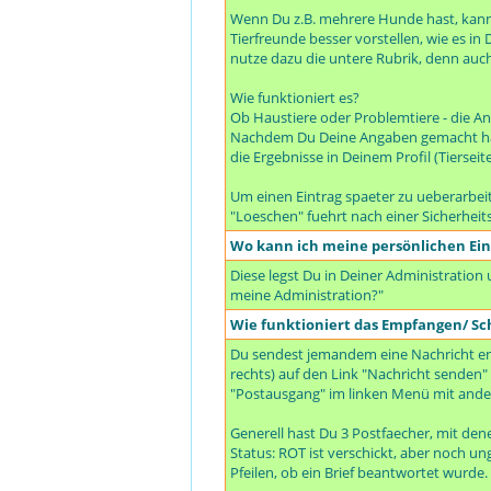
Wenn Du z.B. mehrere Hunde hast, kanns
Tierfreunde besser vorstellen, wie es i
nutze dazu die untere Rubrik, denn auc
Wie funktioniert es?
Ob Haustiere oder Problemtiere - die An
Nachdem Du Deine Angaben gemacht hast,
die Ergebnisse in Deinem Profil (Tiersei
Um einen Eintrag spaeter zu ueberarbeit
"Loeschen" fuehrt nach einer Sicherheit
Wo kann ich meine persönlichen Ei
Diese legst Du in Deiner Administration
meine Administration?"
Wie funktioniert das Empfangen/ Sc
Du sendest jemandem eine Nachricht en
rechts) auf den Link "Nachricht senden" 
"Postausgang" im linken Menü mit ande
Generell hast Du 3 Postfaecher, mit de
Status: ROT ist verschickt, aber noch 
Pfeilen, ob ein Brief beantwortet wurde