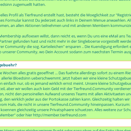
dsinn zugemuellt hatten.
les Profil als Tierfreund erstellt hast, besteht die Moeglichkeit zur "Regist
es Formular kannst Du jederzeit auch links in Deinem Menue anwaehlen. Al
men, an allen Aktionen teilnehmen und mit anderen Membern kommunizieren
embership aufloesen willst, dann reicht es, wenn Du uns eine eMail ans Te
artner gefunden hast und nicht mehr in der Singleboerse vorgestellt werden
er Community die sog. Karteileichen" ersparen .. Die Kuendigung erfordert 
o unserer Community, wo Dein Account sodann zum naechsten Termin ausge
zgebuehr?
e Wochen alles gratis geoeffnet ... Das fuehrte allerdings sofort zu einem R
erlei Bloedsinn ueberschwemmt. Jetzt haben wir eine kleine Schutzgebueh
 einfach nur, ob es jemand wirklich ernst meint. Unsere kleine Schutzgebuehr
il, aber wir wollen auch kein Geld mit der Tierfreund.Community verdienen
n, nicht den persoinellen Aufwand unseres Teams mit allen Aktivitaeten und
rag, den wirklich jeder aus der Portokasse zahlen kann. Gleichzeitig halten w
m Hals, die nicht in unsere Tierfreund.Community hineinpassen. Kurzum: B
r koennen gleichzeitig unsere Privatsphaere schuetzen. Alles weitere zur S
s Member" oder hier http://member.tierfreund.com
s im Menü unter gleichnamigem Punkt oder ganz oben auf der Seite über den