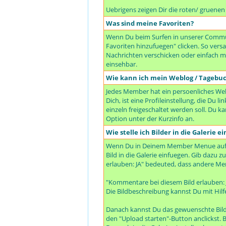
Uebrigens zeigen Dir die roten/ gruene
Was sind meine Favoriten?
Wenn Du beim Surfen in unserer Communi
Favoriten hinzufuegen" clicken. So ve
Nachrichten verschicken oder einfach mal
einsehbar.
Wie kann ich mein Weblog / Tagebu
Jedes Member hat ein persoenliches Webl
Dich, ist eine Profileinstellung, die Du
einzeln freigeschaltet werden soll. Du 
Option unter der Kurzinfo an.
Wie stelle ich Bilder in die Galerie ei
Wenn Du in Deinem Member Menue auf "De
Bild in die Galerie einfuegen. Gib dazu 
erlauben: JA" bedeuted, dass andere Me
"Kommentare bei diesem Bild erlauben:
Die Bildbeschreibung kannst Du mit Hilf
Danach kannst Du das gewuenschte Bild 
den "Upload starten"-Button anclickst. B