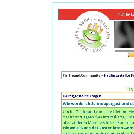
Tierfreund.Community
» Häufig gestellte F
Fre
Häufig gestellte Fragen
Wie werde ich Schnuppergast und 
Um bei Tierfreund.com eine Lifetime-Me
das ist sozusagen die Eintrittskarte, 
allen anderen Members frei zu kommuniz
Hinweis: Nach der kostenlosen Anme
nicht an der internen Kommunikation te