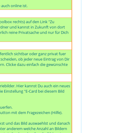
auch online ist.
olbox rechts) auf den Link "Zu
dner und kannst in Zukunft von dort
rlich reine Privatsache und nur für Dich
ntlich sichtbar oder ganz privat fuer
tscheiden, ob jeder neue Eintrag von Dir
ern. Clicke dazu einfach die gewünschte
iebilder. Hier kannst Du auch ein neues
ie Einstellung "E-Card bei diesem Bild
uerfen.
utton mit dem Fragezeichen (Hilfe).
ckst und das Bild auswaehlst und danach
 unter anderem welche Anzahl an Bildern