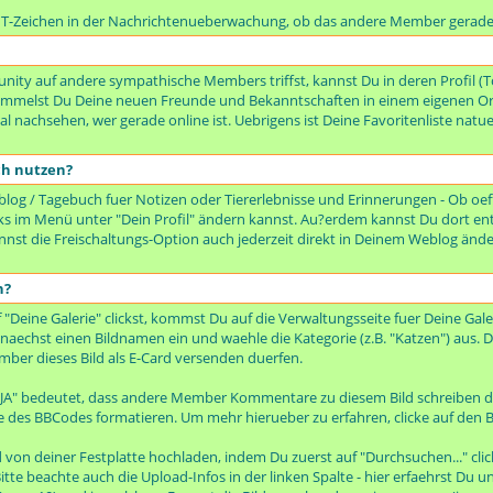
n T-Zeichen in der Nachrichtenueberwachung, ob das andere Member gerade 
ty auf andere sympathische Members triffst, kannst Du in deren Profil (To
rsammelst Du Deine neuen Freunde und Bekanntschaften in einem eigenen Or
 nachsehen, wer gerade online ist. Uebrigens ist Deine Favoritenliste natue
ch nutzen?
og / Tagebuch fuer Notizen oder Tiererlebnisse und Erinnerungen - Ob oeffe
 links im Menü unter "Dein Profil" ändern kannst. Au?erdem kannst Du dort en
kannst die Freischaltungs-Option auch jederzeit direkt in Deinem Weblog änd
n?
ine Galerie" clickst, kommst Du auf die Verwaltungsseite fuer Deine Galer
zunaechst einen Bildnamen ein und waehle die Kategorie (z.B. "Katzen") aus. D
mber dieses Bild als E-Card versenden duerfen.
 JA" bedeutet, dass andere Member Kommentare zu diesem Bild schreiben d
e des BBCodes formatieren. Um mehr hierueber zu erfahren, clicke auf den B
von deiner Festplatte hochladen, indem Du zuerst auf "Durchsuchen..." cli
itte beachte auch die Upload-Infos in der linken Spalte - hier erfaehrst Du