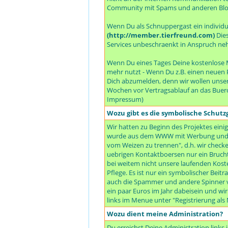
Community mit Spams und anderen Bloe
Wenn Du als Schnuppergast ein individuel
(http://member.tierfreund.com)
Dies
Services unbeschraenkt in Anspruch neh
Wenn Du eines Tages Deine kostenlose M
mehr nutzt - Wenn Du z.B. einen neuen P
Dich abzumelden, denn wir wollen unser
Wochen vor Vertragsablauf an das Buer
Impressum)
Wozu gibt es die symbolische Schut
Wir hatten zu Beginn des Projektes einig
wurde aus dem WWW mit Werbung und all
vom Weizen zu trennen", d.h. wir checken
uebrigen Kontaktboersen nur ein Bruchte
bei weitem nicht unsere laufenden Koste
Pflege. Es ist nur ein symbolischer Beit
auch die Spammer und andere Spinner vo
ein paar Euros im Jahr dabeisein und wi
links im Menue unter "Registrierung al
Wozu dient meine Administration?
Du erreichst Deine Administration link