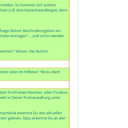
rstellen. So koennen sich andere
ast (z.B. eine Katzenhaarallergie), dann
 fuege Deinen Beschreibungstext ein.
mtier eintragen" ... und schon werden
eichern" klicken. Der Button
eiter oben im Hilfetext "Wozu dient
dem Profil eines Member, oder (Toolbox
irekt in Deiner Postverwaltung unter
ostsymbole erkennst Du den aktuellen
mmen/ gelesen. Dazu erkennst Du an den