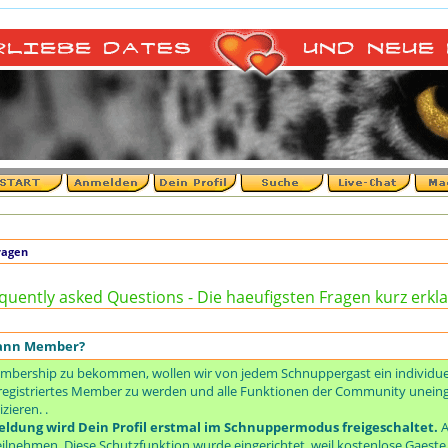
+
ragen
quently asked Questions - Die haeufigsten Fragen kurz erkla
dann Member?
mbership zu bekommen, wollen wir von jedem Schnuppergast ein individuell
um registriertes Member zu werden und alle Funktionen der Community unei
ieren. .
ldung wird Dein Profil erstmal im Schnuppermodus freigeschaltet.
A
ilnehmen. Diese Schutzfunktion wurde eingerichtet, weil kostenlose Gaest