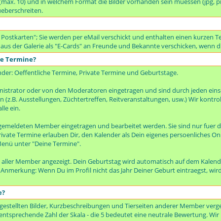
t (max. 10) und in welchem Format die Bilder vorhanden sein muessen (jpg, p
ueberschreiten.
 Postkarten"; Sie werden per eMail verschickt und enthalten einen kurzen Te
 aus der Galerie als "E-Cards" an Freunde und Bekannte verschicken, wenn di
te Termine?
nder: Oeffentliche Termine, Private Termine und Geburtstage.
istrator oder von den Moderatoren eingetragen und sind durch jeden ei
(z.B. Ausstellungen, Züchtertreffen, Reitveranstaltungen, usw.) Wir kontro
lle ein.
emeldeten Member eingetragen und bearbeitet werden. Sie sind nur fuer d
rivate Termine erlauben Dir, den Kalender als Dein eigenes persoenliches On
enü unter "Deine Termine".
 aller Member angezeigt. Dein Geburtstag wird automatisch auf dem Kalen
. Anmerkung: Wenn Du im Profil nicht das Jahr Deiner Geburt eintraegst, wir
e?
gestellten Bilder, Kurzbeschreibungen und Tierseiten anderer Member verge
entsprechende Zahl der Skala - die 5 bedeutet eine neutrale Bewertung. Wir bi