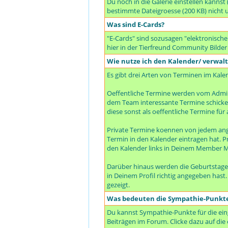
Du noch in die Galerie einstellen kanns
bestimmte Dateigroesse (200 KB) nicht 
Was sind E-Cards?
"E-Cards" sind sozusagen "elektronische
hier in der Tierfreund Community Bilder
Wie nutze ich den Kalender/ verwal
Es gibt drei Arten von Terminen im Kale
Oeffentliche Termine werden vom Admin
dem Team interessante Termine schicken 
diese sonst als oeffentliche Termine für a
Private Termine koennen von jedem ang
Termin in den Kalender eintragen hat. P
den Kalender links in Deinem Member M
Darüber hinaus werden die Geburtstage
in Deinem Profil richtig angegeben hast
gezeigt.
Was bedeuten die Sympathie-Punkt
Du kannst Sympathie-Punkte für die ein
Beiträgen im Forum. Clicke dazu auf die 