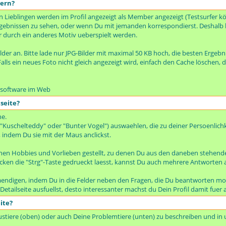
dern?
en Lieblingen werden im Profil angezeigt als Member angezeigt (Testsurfer k
hergebnissen zu sehen, oder wenn Du mit jemanden korrespondierst. Deshalb 
r durch ein anderes Motiv ueberspielt werden.
ilder an. Bitte lade nur JPG-Bilder mit maximal 50 KB hoch, die besten Ergebnis
alls ein neues Foto nicht gleich angezeigt wird, einfach den Cache löschen, d
issoftware im Web
seite?
he.
 "Kuschelteddy" oder "Bunter Vogel") auswaehlen, die zu deiner Persoenlichk
 indem Du sie mit der Maus anclickst.
inen Hobbies und Vorlieben gestellt, zu denen Du aus den daneben stehend
ken die "Strg"-Taste gedrueckt laesst, kannst Du auch mehrere Antworten
taendigen, indem Du in die Felder neben den Fragen, die Du beantworten mo
e Detailseite ausfuellst, desto interessanter machst du Dein Profil damit fu
ite?
austiere (oben) oder auch Deine Problemtiere (unten) zu beschreiben und in