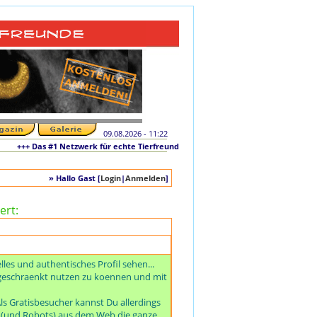
09.08.2026 - 11:22
++ Das #1 Netzwerk für echte Tierfreunde und tierliebe Singles +++ Die originale 
» Hallo Gast [
Login
|
Anmelden
]
ert:
es und authentisches Profil sehen...
ngeschraenkt nutzen zu koennen und mit
ls Gratisbesucher kannst Du allerdings
e (und Robots) aus dem Web die ganze