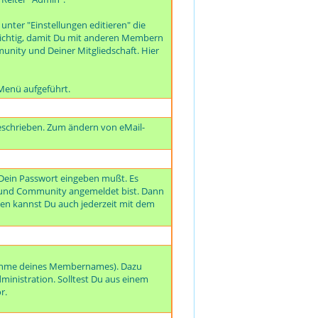
unter "Einstellungen editieren" die
t wichtig, damit Du mit anderen Membern
unity und Deiner Mitgliedschaft. Hier
Menü aufgeführt.
beschrieben. Zum ändern von eMail-
 Dein Passwort eingeben mußt. Es
eund Community angemeldet bist. Dann
n kannst Du auch jederzeit mit dem
nahme deines Mem
bernames). Dazu
dministration. Solltest Du aus einem
r.