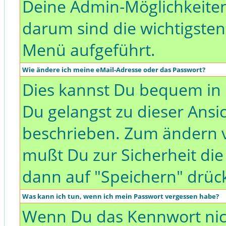
Deine Admin-Möglichkeiten
darum sind die wichtigste
Menü aufgeführt.
Wie ändere ich meine eMail-Adresse oder das Passwort?
Dies kannst Du bequem in 
Du gelangst zu dieser Ansic
beschrieben. Zum ändern 
mußt Du zur Sicherheit di
dann auf "Speichern" drüc
Was kann ich tun, wenn ich mein Passwort vergessen habe?
Wenn Du das Kennwort nich