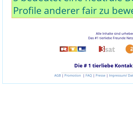
Profile anderer fair zu bew
Alle Inhalte sind urheb
Das #1 tierliebe Freunde Net
Die # 1 tierliebe Kontak
AGB
|
Promotion
|
FAQ
|
Presse
|
Impressum/ Da