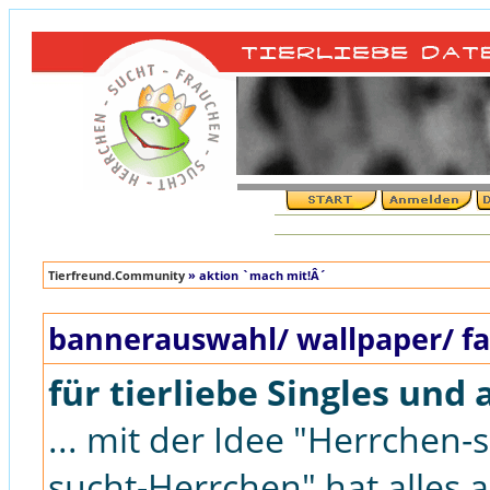
Tierfreund.Community
» aktion `mach mit!Â´
bannerauswahl/ wallpaper/ fa
für tierliebe Singles und 
... mit der Idee "Herrchen
sucht-Herrchen" hat alles