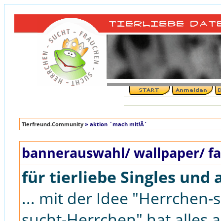
Tierfreund.Community
» aktion `mach mit!Â´
bannerauswahl/ wallpaper/ fa
für tierliebe Singles und 
... mit der Idee "Herrchen
sucht-Herrchen" hat alles