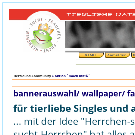
Tierfreund.Community
» aktion `mach mit!Â´
bannerauswahl/ wallpaper/ fa
für tierliebe Singles und 
... mit der Idee "Herrchen
sucht-Herrchen" hat alles