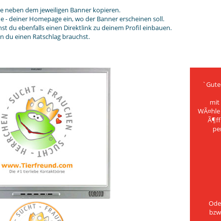
de neben dem jeweiligen Banner kopieren.
de - deiner Homepage ein, wo der Banner erscheinen soll.
t du ebenfalls einen Direktlink zu deinem Profil einbauen.
nn du einen Ratschlag brauchst.
`Gute
mit
WÃ¤hle 
Ã¶ff
per
Oder
bzw