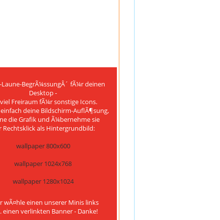
-Laune-BegrÃ¼ssungÂ´ fÃ¼r deinen
Desktop -
 viel Freiraum fÃ¼r sonstige Icons.
einfach deine Bildschirm-AuflÃ¶sung,
ne die Grafik und Ã¼bernehme sie
 Rechtsklick als Hintergrundbild:
wallpaper 800x600
wallpaper 1024x768
wallpaper 1280x1024
 wÃ¤hle einen unserer Minis links
. einen verlinkten Banner - Danke!