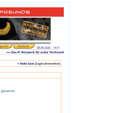
08.08.2026 - 14:51
+++ Das #1 Netzwerk für echte Tierfreunde und tierliebe Singles +++ Die original
» Hallo Gast [
Login
|
Anmelden
]
 genannt).