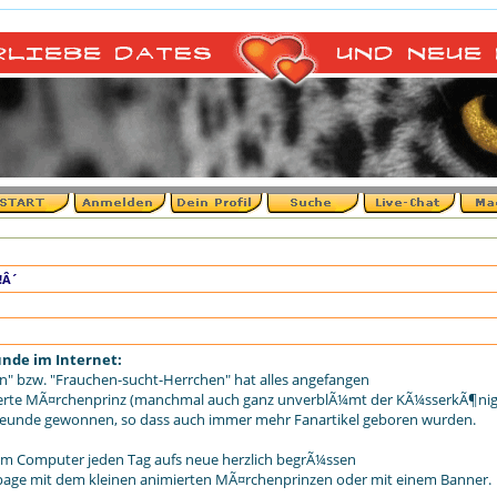
!Â´
eunde im Internet:
en" bzw. "Frauchen-sucht-Herrchen" hat alles angefangen
berte MÃ¤rchenprinz (manchmal auch ganz unverblÃ¼mt der KÃ¼sserkÃ¶nig
e Freunde gewonnen, so dass auch immer mehr Fanartikel geboren wurden.
nem Computer jeden Tag aufs neue herzlich begrÃ¼ssen
ge mit dem kleinen animierten MÃ¤rchenprinzen oder mit einem Banner.