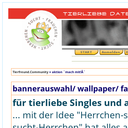
Tierfreund.Community
» aktion `mach mit!Â´
bannerauswahl/ wallpaper/ fa
für tierliebe Singles und 
... mit der Idee "Herrchen
sucht-Herrchen" hat alles