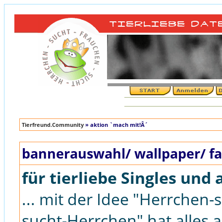
Tierfreund.Community
» aktion `mach mit!Â´
bannerauswahl/ wallpaper/ fa
für tierliebe Singles und 
... mit der Idee "Herrchen
sucht-Herrchen" hat alles