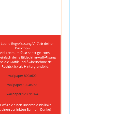
-Laune-BegrÃ¼ssungÂ´ fÃ¼r deinen
Desktop -
 viel Freiraum fÃ¼r sonstige Icons.
einfach deine Bildschirm-AuflÃ¶sung,
ne die Grafik und Ã¼bernehme sie
 Rechtsklick als Hintergrundbild:
wallpaper 800x600
wallpaper 1024x768
wallpaper 1280x1024
 wÃ¤hle einen unserer Minis links
. einen verlinkten Banner - Danke!