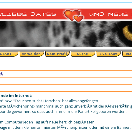
!Â´
eunde im Internet:
en" bzw. "Frauchen-sucht-Herrchen" hat alles angefangen
berte MÃ¤rchenprinz (manchmal auch ganz unverblÃ¼mt der KÃ¼sserkÃ¶nig
e Freunde gewonnen, so dass auch immer mehr Fanartikel geboren wurden.
nem Computer jeden Tag aufs neue herzlich begrÃ¼ssen
ge mit dem kleinen animierten MÃ¤rchenprinzen oder mit einem Banner.