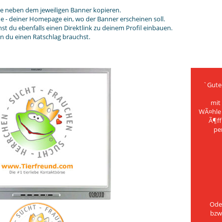
de neben dem jeweiligen Banner kopieren.
de - deiner Homepage ein, wo der Banner erscheinen soll.
t du ebenfalls einen Direktlink zu deinem Profil einbauen.
nn du einen Ratschlag brauchst.
`Gute
mit
WÃ¤hle 
Ã¶ff
per
Oder
bzw