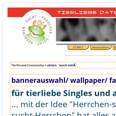
Tierfreund.Community
» aktion `mach mit!Â´
bannerauswahl/ wallpaper/ fa
für tierliebe Singles und 
... mit der Idee "Herrchen
sucht-Herrchen" hat alles