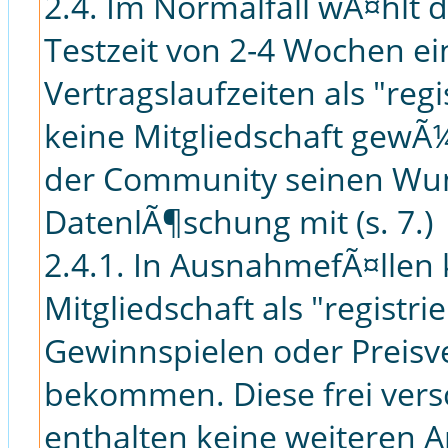
2.4. Im Normalfall wÃ¤hlt 
Testzeit von 2-4 Wochen e
Vertragslaufzeiten als "re
keine Mitgliedschaft gewÃ¼
der Community seinen Wu
DatenlÃ¶schung mit (s. 7.)
2.4.1. In AusnahmefÃ¤llen
Mitgliedschaft als "regist
Gewinnspielen oder Preisve
bekommen. Diese frei vers
enthalten keine weiteren An