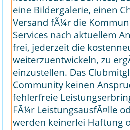
eine Bildergalerie, einen C
Versand fÃ¼r die Kommuni
Services nach aktuellem A
frei, jederzeit die kostenne
weiterzuentwickeln, zu er
einzustellen. Das Clubmitg
Community keinen Anspruc
fehlerfreie Leistungserbri
FÃ¼r LeistungsausfÃ¤lle o
werden keinerlei Haftung 