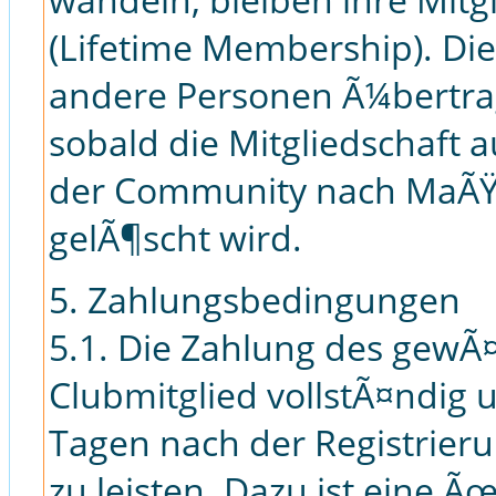
(Lifetime Membership). Di
andere Personen Ã¼bertra
sobald die Mitgliedschaft 
der Community nach MaÃŸ
gelÃ¶scht wird.
5. Zahlungsbedingungen
5.1. Die Zahlung des gewÃ¤
Clubmitglied vollstÃ¤ndig u
Tagen nach der Registrie
zu leisten. Dazu ist eine 