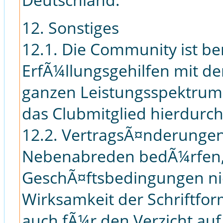
12. Sonstiges
12.1. Die Community ist ber
ErfÃ¼llungsgehilfen mit de
ganzen Leistungsspektrums
das Clubmitglied hierdurch
12.2. VertragsÃ¤nderunge
Nebenabreden bedÃ¼rfen, 
GeschÃ¤ftsbedingungen nic
Wirksamkeit der Schriftform
auch fÃ¼r den Verzicht auf