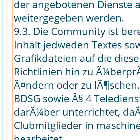
der angebotenen Dienste au
weitergegeben werden.
9.3. Die Community ist bere
Inhalt jedweden Textes so
Grafikdateien auf die die
Richtlinien hin zu Ã¼berp
Ã¤ndern oder zu lÃ¶schen. 
BDSG sowie Â§ 4 Teledien
darÃ¼ber unterrichtet, da
Clubmitglieder in maschin
bearbeitet.