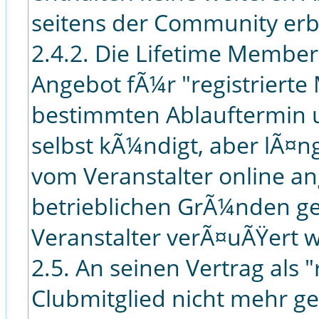
seitens der Community erb
2.4.2. Die Lifetime Membersh
Angebot fÃ¼r "registrierte
bestimmten Ablauftermin u
selbst kÃ¼ndigt, aber lÃ¤
vom Veranstalter online a
betrieblichen GrÃ¼nden ge
Veranstalter verÃ¤uÃŸert w
2.5. An seinen Vertrag als 
Clubmitglied nicht mehr g