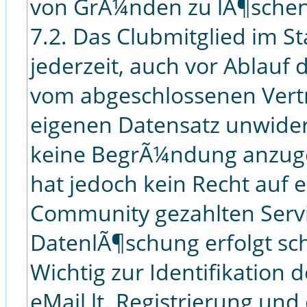
von GrÃ¼nden zu lÃ¶schen
7.2. Das Clubmitglied im S
jederzeit, auch vor Ablauf 
vom abgeschlossenen Vert
eigenen Datensatz unwiderr
keine BegrÃ¼ndung anzuge
hat jedoch kein Recht auf 
Community gezahlten Serv
DatenlÃ¶schung erfolgt schri
Wichtig zur Identifikation 
eMail lt. Registrierung un