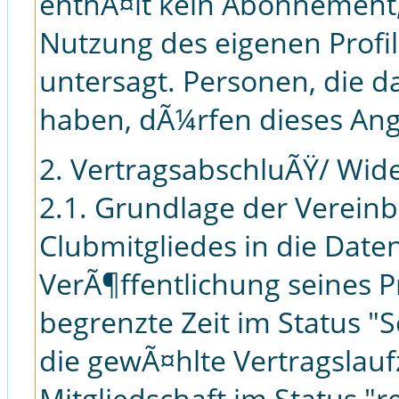
enthÃ¤lt kein Abonnement, 
Nutzung des eigenen Profil
untersagt. Personen, die da
haben, dÃ¼rfen dieses Ange
2. VertragsabschluÃŸ/ Wid
2.1. Grundlage der Verein
Clubmitgliedes in die Dat
VerÃ¶ffentlichung seines Pr
begrenzte Zeit im Status 
die gewÃ¤hlte Vertragslaufz
Mitgliedschaft im Status "