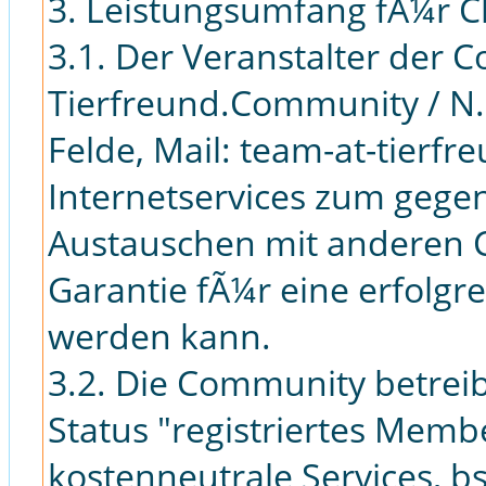
3. Leistungsumfang fÃ¼r C
3.1. Der Veranstalter der C
Tierfreund.Community / N.
Felde, Mail: team-at-tierf
Internetservices zum gege
Austauschen mit anderen C
Garantie fÃ¼r eine erfolgr
werden kann.
3.2. Die Community betreib
Status "registriertes Membe
kostenneutrale Services, b