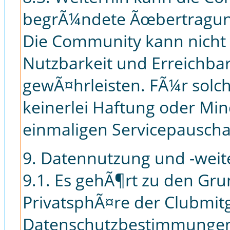
begrÃ¼ndete Ãœbertragungs
Die Community kann nicht d
Nutzbarkeit und Erreichbar
gewÃ¤hrleisten. FÃ¼r solc
keinerlei Haftung oder Mi
einmaligen Servicepausc
9. Datennutzung und -wei
9.1. Es gehÃ¶rt zu den Gr
PrivatsphÃ¤re der Clubmit
Datenschutzbestimmungen 