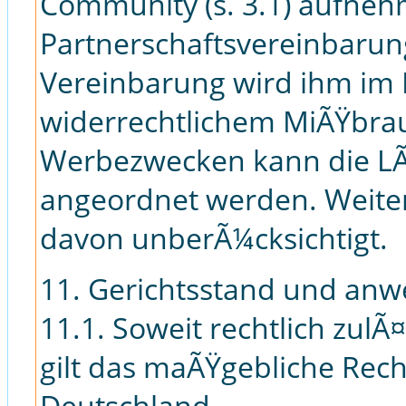
Community (s. 3.1) aufne
Partnerschaftsvereinbarun
Vereinbarung wird ihm im F
widerrechtlichem MiÃŸbra
Werbezwecken kann die LÃ
angeordnet werden. Weite
davon unberÃ¼cksichtigt.
11. Gerichtsstand und an
11.1. Soweit rechtlich zulÃ¤
gilt das maÃŸgebliche Rec
Deutschland.