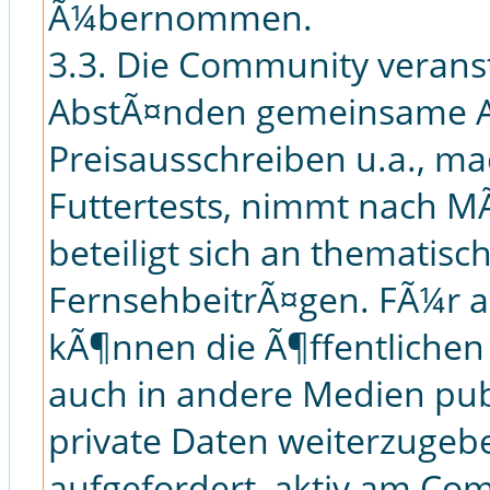
Ã¼bernommen.
3.3. Die Community verans
AbstÃ¤nden gemeinsame Ak
Preisausschreiben u.a., m
Futtertests, nimmt nach MÃ
beteiligt sich an thematis
FernsehbeitrÃ¤gen. FÃ¼r 
kÃ¶nnen die Ã¶ffentlichen
auch in andere Medien pub
private Daten weiterzugebe
aufgefordert, aktiv am Co