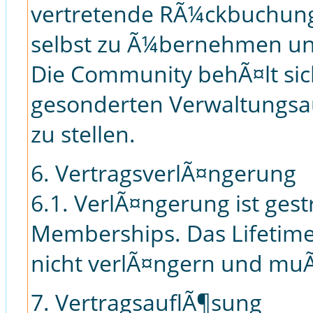
vertretende RÃ¼ckbuchung
selbst zu Ã¼bernehmen un
Die Community behÃ¤lt sic
gesonderten Verwaltungsa
zu stellen.
6. VertragsverlÃ¤ngerung
6.1. VerlÃ¤ngerung ist ges
Memberships. Das Lifetim
nicht verlÃ¤ngern und muÃ
7. VertragsauflÃ¶sung