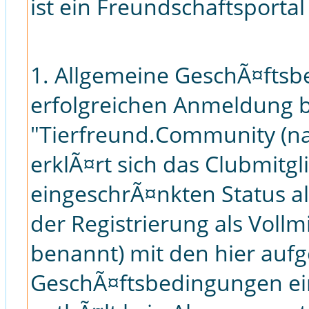
ist ein Freundschaftsportal
1. Allgemeine GeschÃ¤ftsb
erfolgreichen Anmeldung b
"Tierfreund.Community (n
erklÃ¤rt sich das Clubmitg
eingeschrÃ¤nkten Status a
der Registrierung als Vollm
benannt) mit den hier auf
GeschÃ¤ftsbedingungen ein