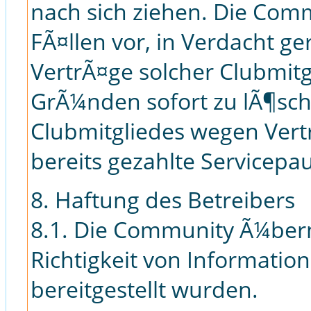
nach sich ziehen. Die Comm
FÃ¤llen vor, in Verdacht g
VertrÃ¤ge solcher Clubmit
GrÃ¼nden sofort zu lÃ¶sch
Clubmitgliedes wegen Vertr
bereits gezahlte Servicepa
8. Haftung des Betreibers
8.1. Die Community Ã¼ber
Richtigkeit von Informatio
bereitgestellt wurden.