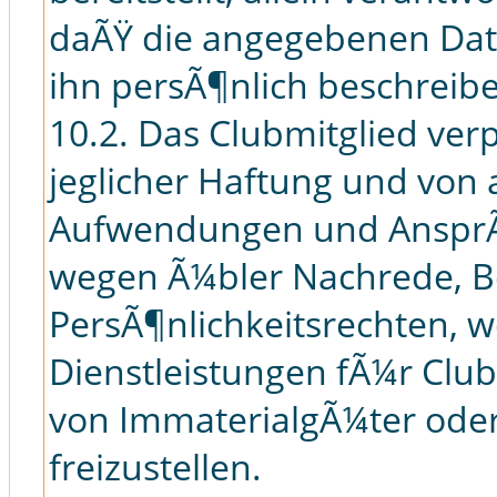
daÃŸ die angegebenen Dat
ihn persÃ¶nlich beschreib
10.2. Das Clubmitglied ver
jeglicher Haftung und von 
Aufwendungen und AnsprÃ¼
wegen Ã¼bler Nachrede, Be
PersÃ¶nlichkeitsrechten, w
Dienstleistungen fÃ¼r Club
von ImmaterialgÃ¼ter oder
freizustellen.