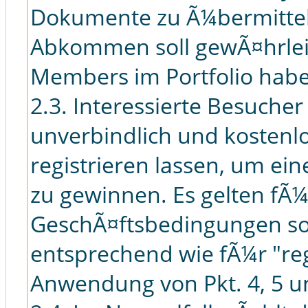
Dokumente zu Ã¼bermitte
Abkommen soll gewÃ¤hrleis
Members im Portfolio hab
2.3. Interessierte Besuch
unverbindlich und kostenl
registrieren lassen, um ei
zu gewinnen. Es gelten fÃ¼
GeschÃ¤ftsbedingungen sow
entsprechend wie fÃ¼r "re
Anwendung von Pkt. 4, 5 u