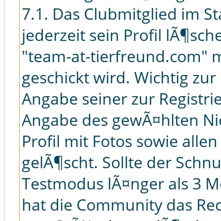
7.1. Das Clubmitglied im S
jederzeit sein Profil lÃ¶sc
"team-at-tierfreund.com"
geschickt wird. Wichtig zur
Angabe seiner zur Registri
Angabe des gewÃ¤hlten Ni
Profil mit Fotos sowie all
gelÃ¶scht. Sollte der Schn
Testmodus lÃ¤nger als 3 Mo
hat die Community das Re