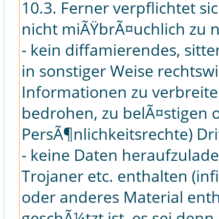
10.3. Ferner verpflichtet si
nicht miÃŸbrÃ¤uchlich zu 
- kein diffamierendes, sitte
in sonstiger Weise rechtswi
Informationen zu verbreit
bedrohen, zu belÃ¤stigen o
PersÃ¶nlichkeitsrechte) Dri
- keine Daten heraufzulade
Trojaner etc. enthalten (inf
oder anderes Material enth
geschÃ¼tzt ist, es sei denn