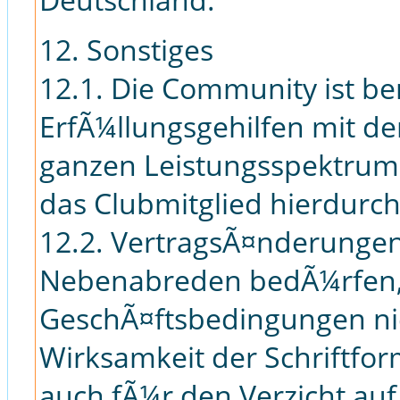
12. Sonstiges
12.1. Die Community ist ber
ErfÃ¼llungsgehilfen mit de
ganzen Leistungsspektrums
das Clubmitglied hierdurch
12.2. VertragsÃ¤nderunge
Nebenabreden bedÃ¼rfen, 
GeschÃ¤ftsbedingungen nic
Wirksamkeit der Schriftform
auch fÃ¼r den Verzicht auf