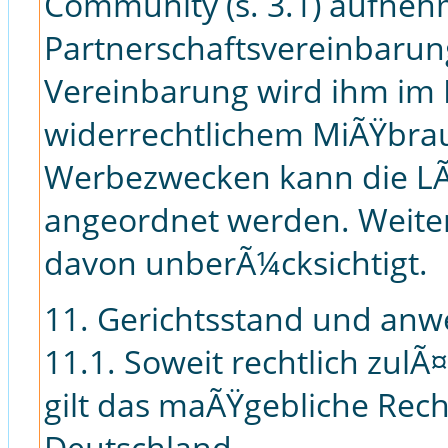
Community (s. 3.1) aufne
Partnerschaftsvereinbarun
Vereinbarung wird ihm im F
widerrechtlichem MiÃŸbra
Werbezwecken kann die LÃ
angeordnet werden. Weite
davon unberÃ¼cksichtigt.
11. Gerichtsstand und an
11.1. Soweit rechtlich zulÃ¤
gilt das maÃŸgebliche Rec
Deutschland.