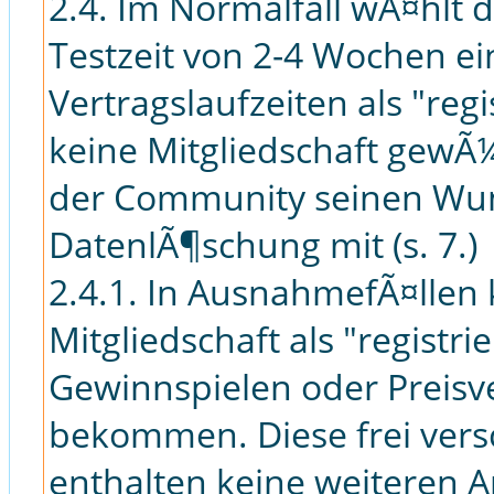
2.4. Im Normalfall wÃ¤hlt 
Testzeit von 2-4 Wochen e
Vertragslaufzeiten als "re
keine Mitgliedschaft gewÃ¼
der Community seinen Wu
DatenlÃ¶schung mit (s. 7.)
2.4.1. In AusnahmefÃ¤llen
Mitgliedschaft als "regist
Gewinnspielen oder Preisve
bekommen. Diese frei vers
enthalten keine weiteren An