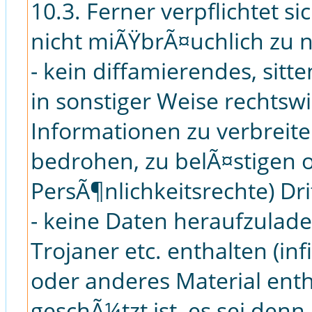
10.3. Ferner verpflichtet si
nicht miÃŸbrÃ¤uchlich zu 
- kein diffamierendes, sitte
in sonstiger Weise rechtswi
Informationen zu verbreit
bedrohen, zu belÃ¤stigen o
PersÃ¶nlichkeitsrechte) Dri
- keine Daten heraufzulade
Trojaner etc. enthalten (inf
oder anderes Material enth
geschÃ¼tzt ist, es sei denn