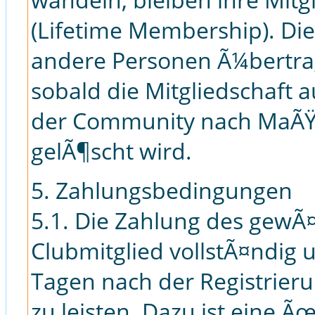
(Lifetime Membership). Di
andere Personen Ã¼bertra
sobald die Mitgliedschaft 
der Community nach MaÃŸ
gelÃ¶scht wird.
5. Zahlungsbedingungen
5.1. Die Zahlung des gewÃ¤
Clubmitglied vollstÃ¤ndig u
Tagen nach der Registrie
zu leisten. Dazu ist eine 