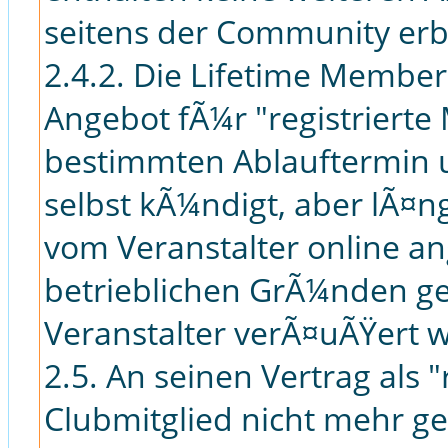
seitens der Community erb
2.4.2. Die Lifetime Membersh
Angebot fÃ¼r "registrierte
bestimmten Ablauftermin u
selbst kÃ¼ndigt, aber lÃ¤
vom Veranstalter online a
betrieblichen GrÃ¼nden ge
Veranstalter verÃ¤uÃŸert w
2.5. An seinen Vertrag als 
Clubmitglied nicht mehr g