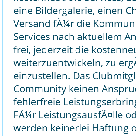
eine Bildergalerie, einen C
Versand fÃ¼r die Kommuni
Services nach aktuellem A
frei, jederzeit die kostenne
weiterzuentwickeln, zu er
einzustellen. Das Clubmitg
Community keinen Anspruc
fehlerfreie Leistungserbri
FÃ¼r LeistungsausfÃ¤lle o
werden keinerlei Haftung 