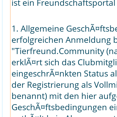
ist ein Freundschaftsportal
1. Allgemeine GeschÃ¤ftsb
erfolgreichen Anmeldung b
"Tierfreund.Community (n
erklÃ¤rt sich das Clubmitg
eingeschrÃ¤nkten Status a
der Registrierung als Vollm
benannt) mit den hier auf
GeschÃ¤ftsbedingungen ein