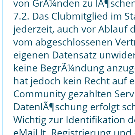
von GrÃ¼nden zu lÃ¶schen
7.2. Das Clubmitglied im S
jederzeit, auch vor Ablauf 
vom abgeschlossenen Vert
eigenen Datensatz unwiderr
keine BegrÃ¼ndung anzuge
hat jedoch kein Recht auf 
Community gezahlten Serv
DatenlÃ¶schung erfolgt schri
Wichtig zur Identifikation 
eMail lt. Registrierung un