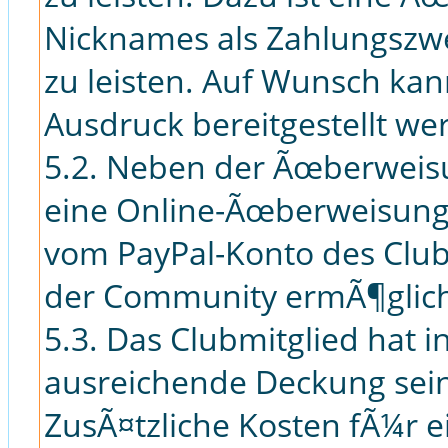
Nicknames als Zahlungszw
zu leisten. Auf Wunsch ka
Ausdruck bereitgestellt we
5.2. Neben der Ãœberweis
eine Online-Ãœberweisung 
vom PayPal-Konto des Club
der Community ermÃ¶glich
5.3. Das Clubmitglied hat i
ausreichende Deckung sei
ZusÃ¤tzliche Kosten fÃ¼r e