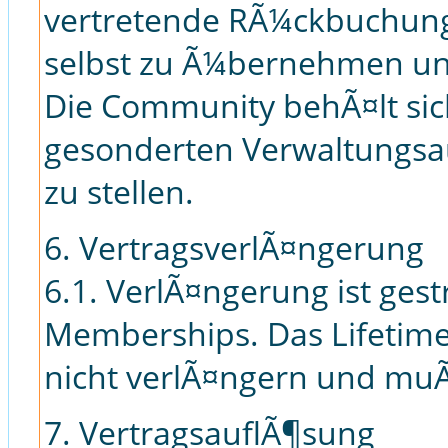
vertretende RÃ¼ckbuchung
selbst zu Ã¼bernehmen un
Die Community behÃ¤lt sic
gesonderten Verwaltungsa
zu stellen.
6. VertragsverlÃ¤ngerung
6.1. VerlÃ¤ngerung ist ges
Memberships. Das Lifetim
nicht verlÃ¤ngern und muÃ
7. VertragsauflÃ¶sung