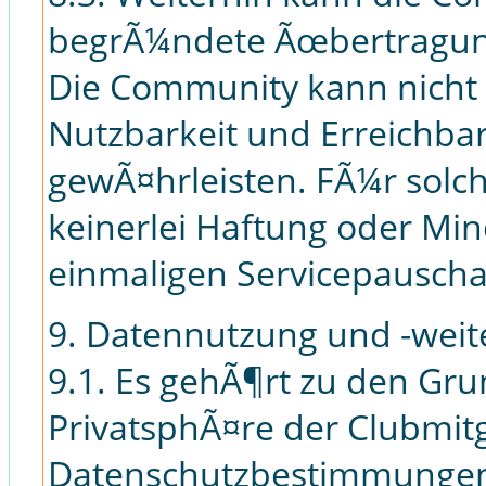
begrÃ¼ndete Ãœbertragungs
Die Community kann nicht d
Nutzbarkeit und Erreichbar
gewÃ¤hrleisten. FÃ¼r solc
keinerlei Haftung oder Mi
einmaligen Servicepausc
9. Datennutzung und -wei
9.1. Es gehÃ¶rt zu den Gr
PrivatsphÃ¤re der Clubmit
Datenschutzbestimmungen 