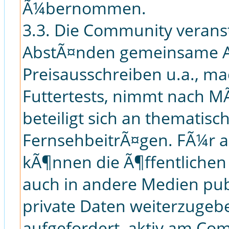
Ã¼bernommen.
3.3. Die Community verans
AbstÃ¤nden gemeinsame Ak
Preisausschreiben u.a., m
Futtertests, nimmt nach MÃ
beteiligt sich an thematis
FernsehbeitrÃ¤gen. FÃ¼r 
kÃ¶nnen die Ã¶ffentlichen
auch in andere Medien pub
private Daten weiterzugebe
aufgefordert, aktiv am Co