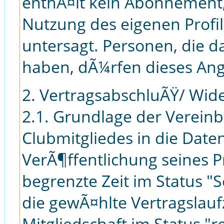
enthÃ¤lt kein Abonnement, 
Nutzung des eigenen Profil
untersagt. Personen, die da
haben, dÃ¼rfen dieses Ange
2. VertragsabschluÃŸ/ Wid
2.1. Grundlage der Verein
Clubmitgliedes in die Dat
VerÃ¶ffentlichung seines Pr
begrenzte Zeit im Status 
die gewÃ¤hlte Vertragslaufz
Mitgliedschaft im Status "