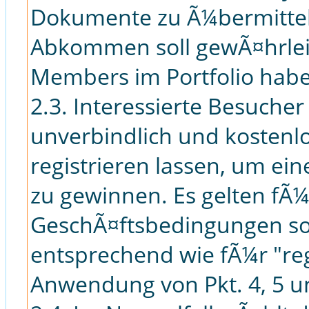
Dokumente zu Ã¼bermitte
Abkommen soll gewÃ¤hrleis
Members im Portfolio hab
2.3. Interessierte Besuch
unverbindlich und kostenl
registrieren lassen, um ei
zu gewinnen. Es gelten fÃ¼
GeschÃ¤ftsbedingungen sow
entsprechend wie fÃ¼r "re
Anwendung von Pkt. 4, 5 u