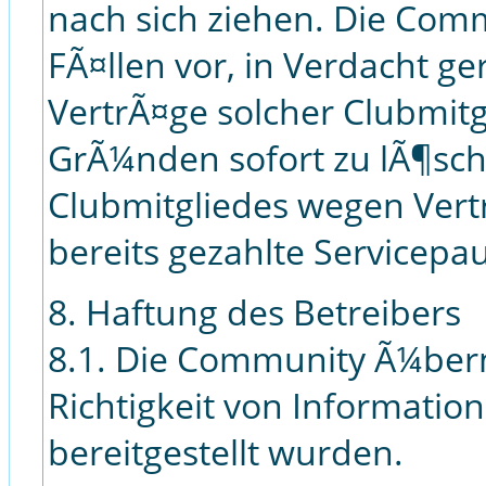
nach sich ziehen. Die Comm
FÃ¤llen vor, in Verdacht g
VertrÃ¤ge solcher Clubmit
GrÃ¼nden sofort zu lÃ¶sch
Clubmitgliedes wegen Vertr
bereits gezahlte Servicepa
8. Haftung des Betreibers
8.1. Die Community Ã¼ber
Richtigkeit von Informatio
bereitgestellt wurden.