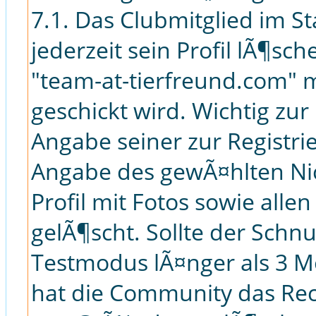
7.1. Das Clubmitglied im S
jederzeit sein Profil lÃ¶sc
"team-at-tierfreund.com"
geschickt wird. Wichtig zur
Angabe seiner zur Registri
Angabe des gewÃ¤hlten Ni
Profil mit Fotos sowie all
gelÃ¶scht. Sollte der Schn
Testmodus lÃ¤nger als 3 Mo
hat die Community das Re