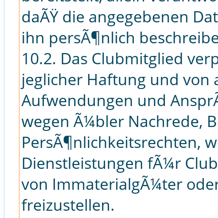
daÃŸ die angegebenen Dat
ihn persÃ¶nlich beschreib
10.2. Das Clubmitglied ver
jeglicher Haftung und von 
Aufwendungen und AnsprÃ¼
wegen Ã¼bler Nachrede, Be
PersÃ¶nlichkeitsrechten, w
Dienstleistungen fÃ¼r Club
von ImmaterialgÃ¼ter oder
freizustellen.