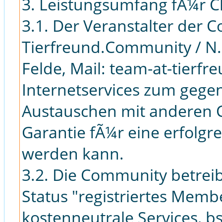
3. Leistungsumfang fÃ¼r C
3.1. Der Veranstalter der C
Tierfreund.Community / N.
Felde, Mail: team-at-tierf
Internetservices zum gege
Austauschen mit anderen C
Garantie fÃ¼r eine erfolgr
werden kann.
3.2. Die Community betreib
Status "registriertes Membe
kostenneutrale Services, b