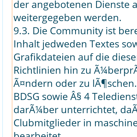
der angebotenen Dienste au
weitergegeben werden.
9.3. Die Community ist bere
Inhalt jedweden Textes so
Grafikdateien auf die die
Richtlinien hin zu Ã¼berp
Ã¤ndern oder zu lÃ¶schen. 
BDSG sowie Â§ 4 Teledien
darÃ¼ber unterrichtet, da
Clubmitglieder in maschin
bearbeitet.