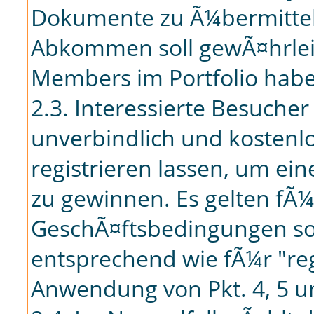
Dokumente zu Ã¼bermitte
Abkommen soll gewÃ¤hrleis
Members im Portfolio hab
2.3. Interessierte Besuch
unverbindlich und kostenl
registrieren lassen, um ei
zu gewinnen. Es gelten fÃ¼
GeschÃ¤ftsbedingungen sow
entsprechend wie fÃ¼r "re
Anwendung von Pkt. 4, 5 u