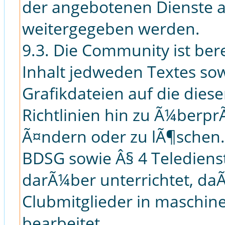
der angebotenen Dienste au
weitergegeben werden.
9.3. Die Community ist bere
Inhalt jedweden Textes so
Grafikdateien auf die die
Richtlinien hin zu Ã¼berp
Ã¤ndern oder zu lÃ¶schen. 
BDSG sowie Â§ 4 Teledien
darÃ¼ber unterrichtet, da
Clubmitglieder in maschin
bearbeitet.