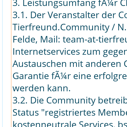
3. Leistungsumfang fÃ¼r C
3.1. Der Veranstalter der C
Tierfreund.Community / N.
Felde, Mail: team-at-tierf
Internetservices zum gege
Austauschen mit anderen C
Garantie fÃ¼r eine erfolgr
werden kann.
3.2. Die Community betreib
Status "registriertes Membe
kostenneutrale Services, b