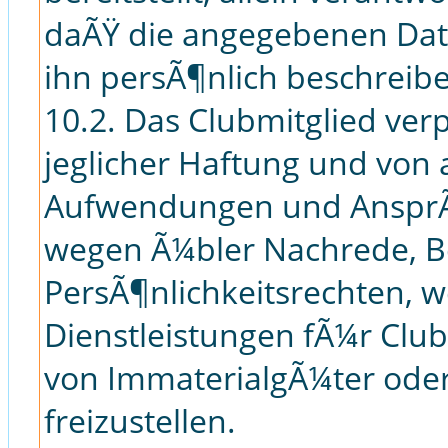
daÃŸ die angegebenen Dat
ihn persÃ¶nlich beschreib
10.2. Das Clubmitglied ver
jeglicher Haftung und von 
Aufwendungen und AnsprÃ¼
wegen Ã¼bler Nachrede, Be
PersÃ¶nlichkeitsrechten, w
Dienstleistungen fÃ¼r Club
von ImmaterialgÃ¼ter oder
freizustellen.