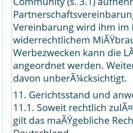
Community (s. 3.1) aufne
Partnerschaftsvereinbarun
Vereinbarung wird ihm im F
widerrechtlichem MiÃŸbra
Werbezwecken kann die LÃ
angeordnet werden. Weite
davon unberÃ¼cksichtigt.
11. Gerichtsstand und an
11.1. Soweit rechtlich zulÃ¤
gilt das maÃŸgebliche Rec
Deutschland.