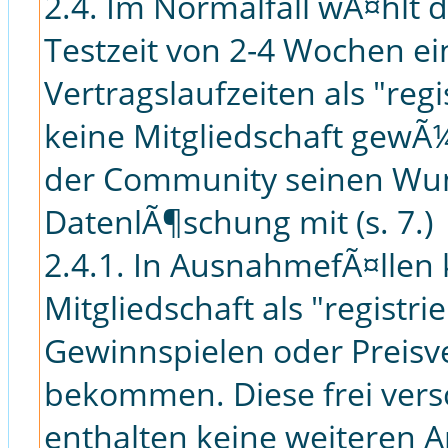
2.4. Im Normalfall wÃ¤hlt 
Testzeit von 2-4 Wochen e
Vertragslaufzeiten als "re
keine Mitgliedschaft gewÃ¼
der Community seinen Wu
DatenlÃ¶schung mit (s. 7.)
2.4.1. In AusnahmefÃ¤llen
Mitgliedschaft als "regist
Gewinnspielen oder Preisve
bekommen. Diese frei vers
enthalten keine weiteren An