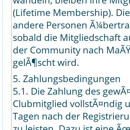
(Lifetime Membership). Di
andere Personen Ã¼bertra
sobald die Mitgliedschaft 
der Community nach MaÃŸ
gelÃ¶scht wird.
5. Zahlungsbedingungen
5.1. Die Zahlung des gewÃ¤
Clubmitglied vollstÃ¤ndig u
Tagen nach der Registrie
zu leisten. Dazu ist eine 