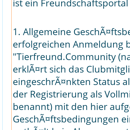
ist ein Freundschaftsportal
1. Allgemeine GeschÃ¤ftsb
erfolgreichen Anmeldung b
"Tierfreund.Community (n
erklÃ¤rt sich das Clubmitg
eingeschrÃ¤nkten Status a
der Registrierung als Vollm
benannt) mit den hier auf
GeschÃ¤ftsbedingungen ein