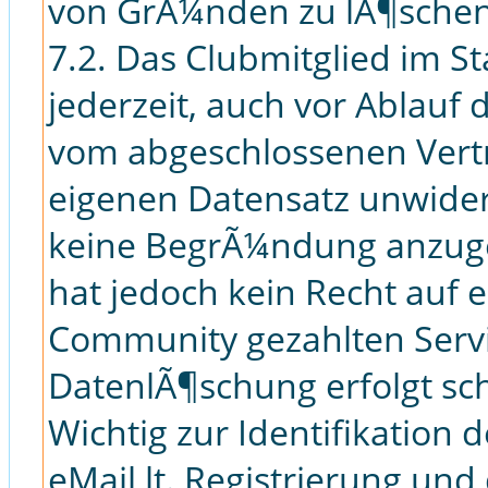
von GrÃ¼nden zu lÃ¶schen
7.2. Das Clubmitglied im S
jederzeit, auch vor Ablauf 
vom abgeschlossenen Vert
eigenen Datensatz unwiderr
keine BegrÃ¼ndung anzuge
hat jedoch kein Recht auf 
Community gezahlten Serv
DatenlÃ¶schung erfolgt schri
Wichtig zur Identifikation 
eMail lt. Registrierung un