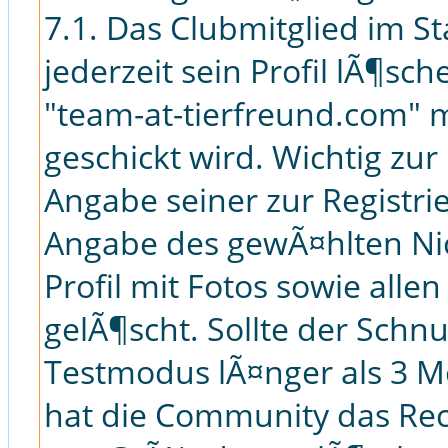
7.1. Das Clubmitglied im S
jederzeit sein Profil lÃ¶sc
"team-at-tierfreund.com"
geschickt wird. Wichtig zur
Angabe seiner zur Registri
Angabe des gewÃ¤hlten Ni
Profil mit Fotos sowie all
gelÃ¶scht. Sollte der Schn
Testmodus lÃ¤nger als 3 Mo
hat die Community das Re