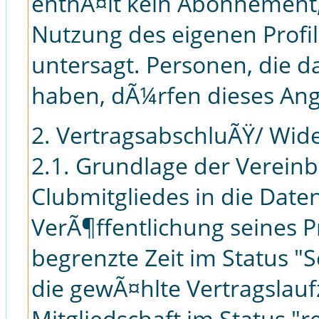
enthÃ¤lt kein Abonnement, 
Nutzung des eigenen Profil
untersagt. Personen, die da
haben, dÃ¼rfen dieses Ange
2. VertragsabschluÃŸ/ Wid
2.1. Grundlage der Verein
Clubmitgliedes in die Dat
VerÃ¶ffentlichung seines Pr
begrenzte Zeit im Status 
die gewÃ¤hlte Vertragslaufz
Mitgliedschaft im Status "