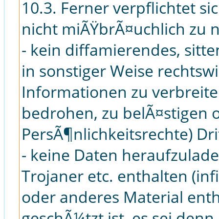
10.3. Ferner verpflichtet si
nicht miÃŸbrÃ¤uchlich zu 
- kein diffamierendes, sitte
in sonstiger Weise rechtswi
Informationen zu verbreit
bedrohen, zu belÃ¤stigen o
PersÃ¶nlichkeitsrechte) Dri
- keine Daten heraufzulade
Trojaner etc. enthalten (inf
oder anderes Material enth
geschÃ¼tzt ist, es sei denn