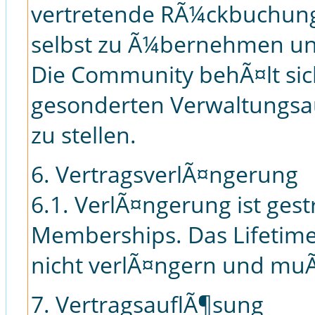
vertretende RÃ¼ckbuchung
selbst zu Ã¼bernehmen un
Die Community behÃ¤lt sic
gesonderten Verwaltungsa
zu stellen.
6. VertragsverlÃ¤ngerung
6.1. VerlÃ¤ngerung ist ges
Memberships. Das Lifetim
nicht verlÃ¤ngern und muÃ
7. VertragsauflÃ¶sung