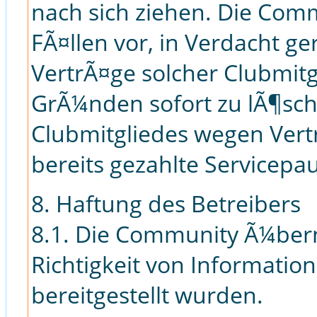
nach sich ziehen. Die Comm
FÃ¤llen vor, in Verdacht g
VertrÃ¤ge solcher Clubmit
GrÃ¼nden sofort zu lÃ¶sch
Clubmitgliedes wegen Vertr
bereits gezahlte Servicepa
8. Haftung des Betreibers
8.1. Die Community Ã¼ber
Richtigkeit von Informatio
bereitgestellt wurden.