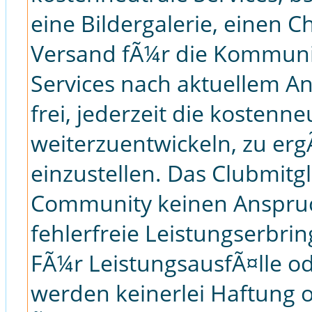
eine Bildergalerie, einen C
Versand fÃ¼r die Kommuni
Services nach aktuellem A
frei, jederzeit die kostenne
weiterzuentwickeln, zu er
einzustellen. Das Clubmitg
Community keinen Anspruc
fehlerfreie Leistungserbri
FÃ¼r LeistungsausfÃ¤lle o
werden keinerlei Haftung 