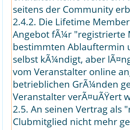
seitens der Community erb
2.4.2. Die Lifetime Membersh
Angebot fÃ¼r "registrierte
bestimmten Ablauftermin u
selbst kÃ¼ndigt, aber lÃ¤
vom Veranstalter online a
betrieblichen GrÃ¼nden ge
Veranstalter verÃ¤uÃŸert w
2.5. An seinen Vertrag als 
Clubmitglied nicht mehr g