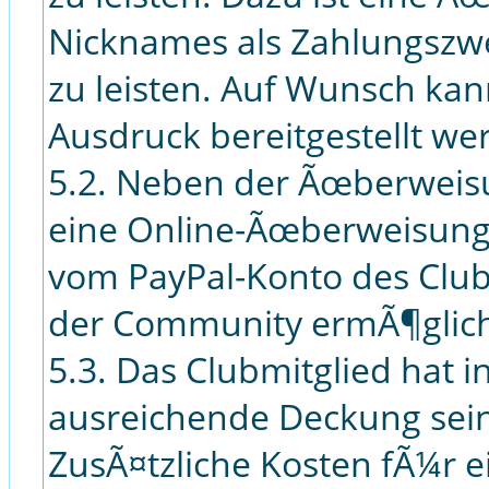
Nicknames als Zahlungszw
zu leisten. Auf Wunsch ka
Ausdruck bereitgestellt we
5.2. Neben der Ãœberweis
eine Online-Ãœberweisung 
vom PayPal-Konto des Club
der Community ermÃ¶glich
5.3. Das Clubmitglied hat i
ausreichende Deckung sei
ZusÃ¤tzliche Kosten fÃ¼r e