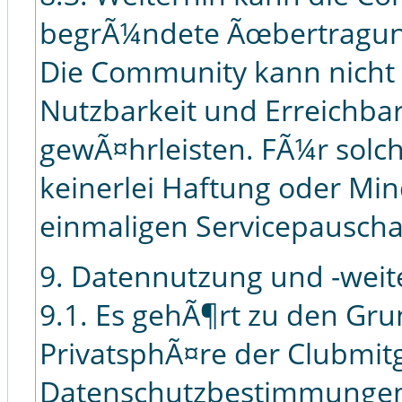
begrÃ¼ndete Ãœbertragungs
Die Community kann nicht d
Nutzbarkeit und Erreichbar
gewÃ¤hrleisten. FÃ¼r solc
keinerlei Haftung oder Mi
einmaligen Servicepausc
9. Datennutzung und -wei
9.1. Es gehÃ¶rt zu den Gr
PrivatsphÃ¤re der Clubmit
Datenschutzbestimmungen 