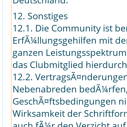
12. Sonstiges
12.1. Die Community ist ber
ErfÃ¼llungsgehilfen mit de
ganzen Leistungsspektrums
das Clubmitglied hierdurch
12.2. VertragsÃ¤nderunge
Nebenabreden bedÃ¼rfen, 
GeschÃ¤ftsbedingungen nic
Wirksamkeit der Schriftform
auch fÃ¼r den Verzicht auf