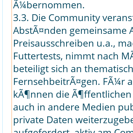
Ã¼bernommen.
3.3. Die Community verans
AbstÃ¤nden gemeinsame Ak
Preisausschreiben u.a., m
Futtertests, nimmt nach MÃ
beteiligt sich an thematis
FernsehbeitrÃ¤gen. FÃ¼r 
kÃ¶nnen die Ã¶ffentlichen
auch in andere Medien pub
private Daten weiterzugebe
aufgefordert, aktiv am Co