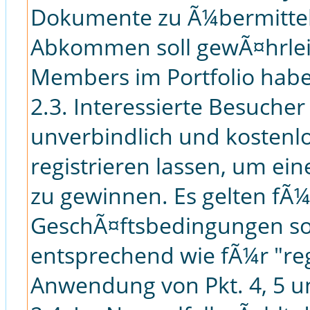
Dokumente zu Ã¼bermitte
Abkommen soll gewÃ¤hrleis
Members im Portfolio hab
2.3. Interessierte Besuch
unverbindlich und kostenl
registrieren lassen, um ei
zu gewinnen. Es gelten fÃ¼
GeschÃ¤ftsbedingungen sow
entsprechend wie fÃ¼r "re
Anwendung von Pkt. 4, 5 u