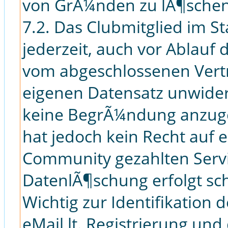
von GrÃ¼nden zu lÃ¶schen
7.2. Das Clubmitglied im S
jederzeit, auch vor Ablauf 
vom abgeschlossenen Vert
eigenen Datensatz unwiderr
keine BegrÃ¼ndung anzuge
hat jedoch kein Recht auf 
Community gezahlten Serv
DatenlÃ¶schung erfolgt schri
Wichtig zur Identifikation 
eMail lt. Registrierung un