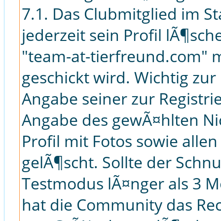
7.1. Das Clubmitglied im S
jederzeit sein Profil lÃ¶sc
"team-at-tierfreund.com"
geschickt wird. Wichtig zur
Angabe seiner zur Registri
Angabe des gewÃ¤hlten Ni
Profil mit Fotos sowie all
gelÃ¶scht. Sollte der Schn
Testmodus lÃ¤nger als 3 Mo
hat die Community das Re