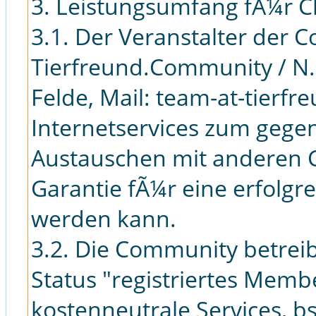
3. Leistungsumfang fÃ¼r C
3.1. Der Veranstalter der C
Tierfreund.Community / N.
Felde, Mail: team-at-tierf
Internetservices zum gege
Austauschen mit anderen C
Garantie fÃ¼r eine erfolgr
werden kann.
3.2. Die Community betreib
Status "registriertes Membe
kostenneutrale Services, b