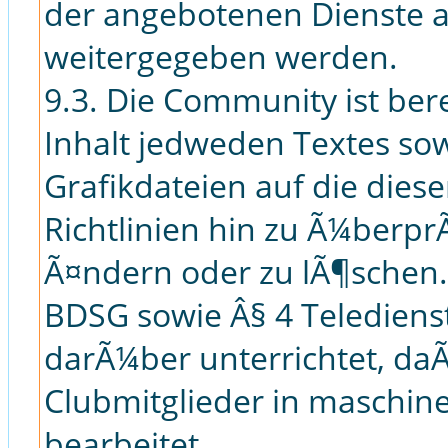
der angebotenen Dienste au
weitergegeben werden.
9.3. Die Community ist bere
Inhalt jedweden Textes so
Grafikdateien auf die die
Richtlinien hin zu Ã¼berp
Ã¤ndern oder zu lÃ¶schen. 
BDSG sowie Â§ 4 Teledien
darÃ¼ber unterrichtet, da
Clubmitglieder in maschin
bearbeitet.