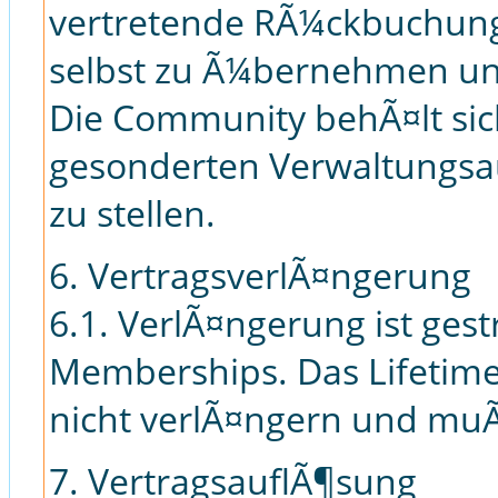
vertretende RÃ¼ckbuchung
selbst zu Ã¼bernehmen un
Die Community behÃ¤lt sic
gesonderten Verwaltungsa
zu stellen.
6. VertragsverlÃ¤ngerung
6.1. VerlÃ¤ngerung ist ges
Memberships. Das Lifetim
nicht verlÃ¤ngern und muÃ
7. VertragsauflÃ¶sung