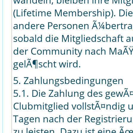
(Lifetime Membership). Di
andere Personen Ã¼bertra
sobald die Mitgliedschaft 
der Community nach MaÃŸ
gelÃ¶scht wird.
5. Zahlungsbedingungen
5.1. Die Zahlung des gewÃ¤
Clubmitglied vollstÃ¤ndig u
Tagen nach der Registrie
zu leisten. Dazu ist eine 