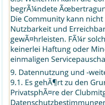
begrÃ¼ndete Ãœbertragungs
Die Community kann nicht d
Nutzbarkeit und Erreichbar
gewÃ¤hrleisten. FÃ¼r solc
keinerlei Haftung oder Mi
einmaligen Servicepausc
9. Datennutzung und -wei
9.1. Es gehÃ¶rt zu den Gr
PrivatsphÃ¤re der Clubmit
Datenschutzbestimmungen 