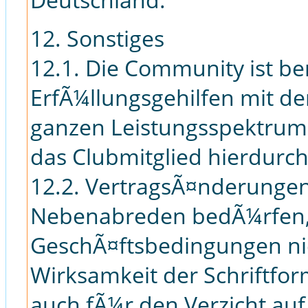
12. Sonstiges
12.1. Die Community ist ber
ErfÃ¼llungsgehilfen mit de
ganzen Leistungsspektrums
das Clubmitglied hierdurch
12.2. VertragsÃ¤nderunge
Nebenabreden bedÃ¼rfen, 
GeschÃ¤ftsbedingungen nic
Wirksamkeit der Schriftform
auch fÃ¼r den Verzicht auf