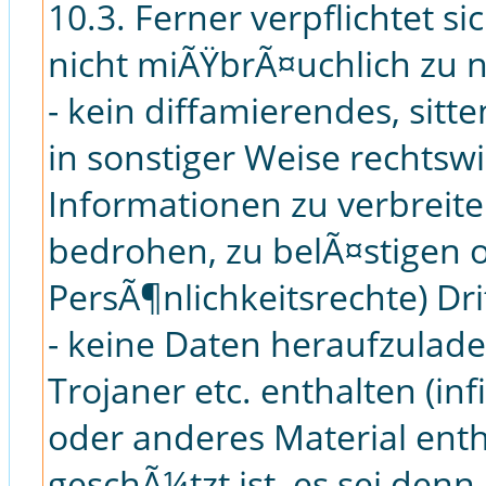
10.3. Ferner verpflichtet si
nicht miÃŸbrÃ¤uchlich zu 
- kein diffamierendes, sitte
in sonstiger Weise rechtswi
Informationen zu verbreit
bedrohen, zu belÃ¤stigen o
PersÃ¶nlichkeitsrechte) Dri
- keine Daten heraufzulade
Trojaner etc. enthalten (inf
oder anderes Material enth
geschÃ¼tzt ist, es sei denn