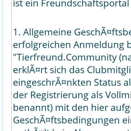
ist ein Freundschaftsportal
1. Allgemeine GeschÃ¤ftsb
erfolgreichen Anmeldung b
"Tierfreund.Community (n
erklÃ¤rt sich das Clubmitg
eingeschrÃ¤nkten Status a
der Registrierung als Vollm
benannt) mit den hier auf
GeschÃ¤ftsbedingungen ein