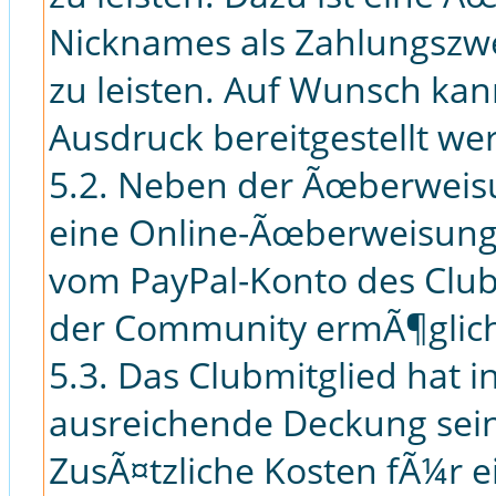
Nicknames als Zahlungszw
zu leisten. Auf Wunsch ka
Ausdruck bereitgestellt we
5.2. Neben der Ãœberweis
eine Online-Ãœberweisung 
vom PayPal-Konto des Club
der Community ermÃ¶glich
5.3. Das Clubmitglied hat i
ausreichende Deckung sei
ZusÃ¤tzliche Kosten fÃ¼r e