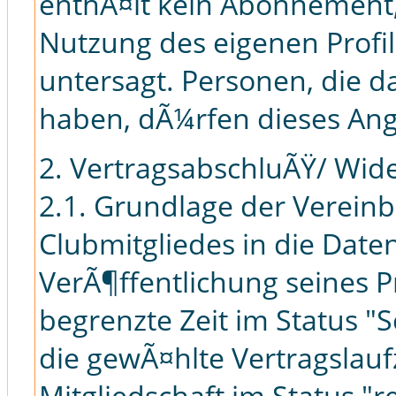
enthÃ¤lt kein Abonnement, 
Nutzung des eigenen Profil
untersagt. Personen, die da
haben, dÃ¼rfen dieses Ange
2. VertragsabschluÃŸ/ Wid
2.1. Grundlage der Verein
Clubmitgliedes in die Dat
VerÃ¶ffentlichung seines Pr
begrenzte Zeit im Status 
die gewÃ¤hlte Vertragslaufz
Mitgliedschaft im Status "