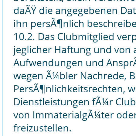
daÃŸ die angegebenen Dat
ihn persÃ¶nlich beschreib
10.2. Das Clubmitglied ver
jeglicher Haftung und von 
Aufwendungen und AnsprÃ¼
wegen Ã¼bler Nachrede, Be
PersÃ¶nlichkeitsrechten, w
Dienstleistungen fÃ¼r Club
von ImmaterialgÃ¼ter oder
freizustellen.