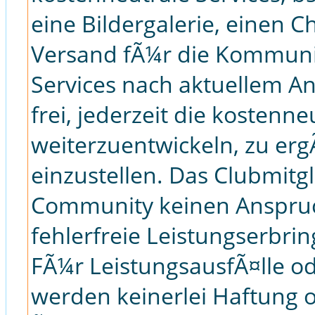
eine Bildergalerie, einen C
Versand fÃ¼r die Kommuni
Services nach aktuellem A
frei, jederzeit die kostenne
weiterzuentwickeln, zu er
einzustellen. Das Clubmitg
Community keinen Anspruc
fehlerfreie Leistungserbri
FÃ¼r LeistungsausfÃ¤lle o
werden keinerlei Haftung 