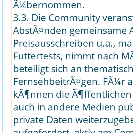
Ã¼bernommen.
3.3. Die Community verans
AbstÃ¤nden gemeinsame Ak
Preisausschreiben u.a., m
Futtertests, nimmt nach MÃ
beteiligt sich an thematis
FernsehbeitrÃ¤gen. FÃ¼r 
kÃ¶nnen die Ã¶ffentlichen
auch in andere Medien pub
private Daten weiterzugebe
aufgefordert, aktiv am Co