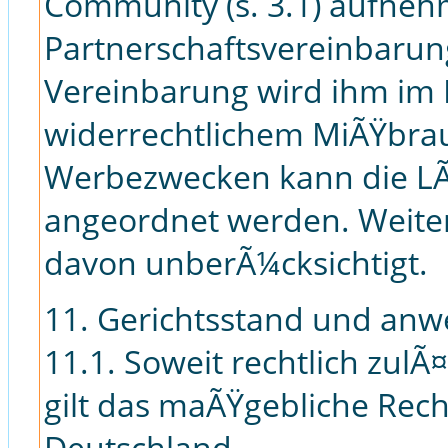
Community (s. 3.1) aufne
Partnerschaftsvereinbarun
Vereinbarung wird ihm im F
widerrechtlichem MiÃŸbra
Werbezwecken kann die LÃ
angeordnet werden. Weite
davon unberÃ¼cksichtigt.
11. Gerichtsstand und an
11.1. Soweit rechtlich zulÃ¤
gilt das maÃŸgebliche Rec
Deutschland.