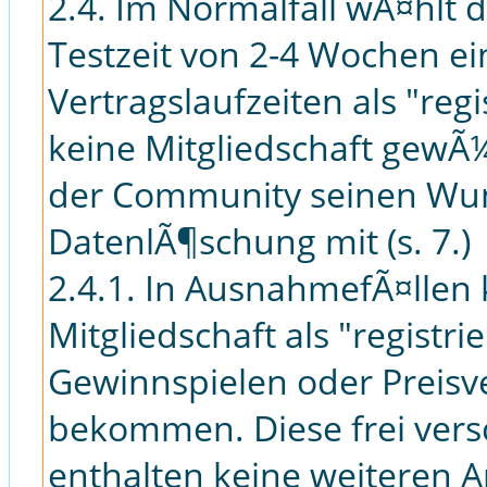
2.4. Im Normalfall wÃ¤hlt 
Testzeit von 2-4 Wochen e
Vertragslaufzeiten als "re
keine Mitgliedschaft gewÃ¼
der Community seinen Wu
DatenlÃ¶schung mit (s. 7.)
2.4.1. In AusnahmefÃ¤llen
Mitgliedschaft als "regist
Gewinnspielen oder Preisve
bekommen. Diese frei vers
enthalten keine weiteren An