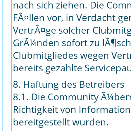
nach sich ziehen. Die Comm
FÃ¤llen vor, in Verdacht g
VertrÃ¤ge solcher Clubmit
GrÃ¼nden sofort zu lÃ¶sch
Clubmitgliedes wegen Vertr
bereits gezahlte Servicepa
8. Haftung des Betreibers
8.1. Die Community Ã¼ber
Richtigkeit von Informatio
bereitgestellt wurden.