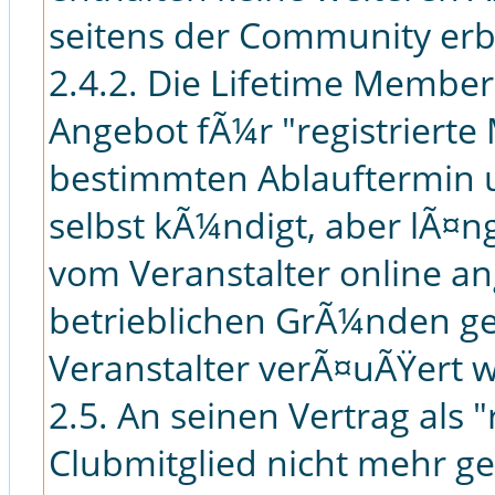
seitens der Community erb
2.4.2. Die Lifetime Membersh
Angebot fÃ¼r "registrierte
bestimmten Ablauftermin u
selbst kÃ¼ndigt, aber lÃ¤
vom Veranstalter online a
betrieblichen GrÃ¼nden ge
Veranstalter verÃ¤uÃŸert w
2.5. An seinen Vertrag als 
Clubmitglied nicht mehr g