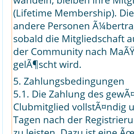
(Lifetime Membership). Di
andere Personen Ã¼bertra
sobald die Mitgliedschaft 
der Community nach MaÃŸ
gelÃ¶scht wird.
5. Zahlungsbedingungen
5.1. Die Zahlung des gewÃ¤
Clubmitglied vollstÃ¤ndig u
Tagen nach der Registrie
zu leisten. Dazu ist eine 