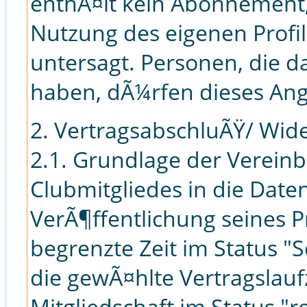
enthÃ¤lt kein Abonnement, 
Nutzung des eigenen Profil
untersagt. Personen, die da
haben, dÃ¼rfen dieses Ange
2. VertragsabschluÃŸ/ Wid
2.1. Grundlage der Verein
Clubmitgliedes in die Dat
VerÃ¶ffentlichung seines Pr
begrenzte Zeit im Status 
die gewÃ¤hlte Vertragslaufz
Mitgliedschaft im Status "