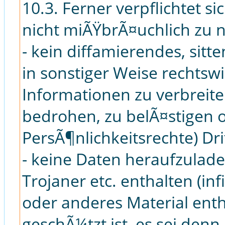
10.3. Ferner verpflichtet si
nicht miÃŸbrÃ¤uchlich zu 
- kein diffamierendes, sitte
in sonstiger Weise rechtswi
Informationen zu verbreit
bedrohen, zu belÃ¤stigen o
PersÃ¶nlichkeitsrechte) Dri
- keine Daten heraufzulade
Trojaner etc. enthalten (inf
oder anderes Material enth
geschÃ¼tzt ist, es sei denn