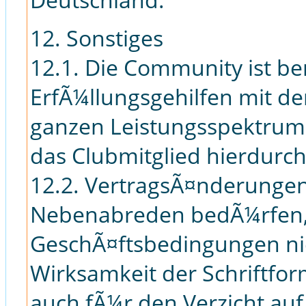
12. Sonstiges
12.1. Die Community ist ber
ErfÃ¼llungsgehilfen mit de
ganzen Leistungsspektrums
das Clubmitglied hierdurch
12.2. VertragsÃ¤nderunge
Nebenabreden bedÃ¼rfen, 
GeschÃ¤ftsbedingungen nic
Wirksamkeit der Schriftform
auch fÃ¼r den Verzicht auf