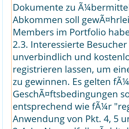
Dokumente zu Ã¼bermitte
Abkommen soll gewÃ¤hrleis
Members im Portfolio hab
2.3. Interessierte Besuch
unverbindlich und kostenl
registrieren lassen, um ei
zu gewinnen. Es gelten fÃ¼
GeschÃ¤ftsbedingungen sow
entsprechend wie fÃ¼r "re
Anwendung von Pkt. 4, 5 u