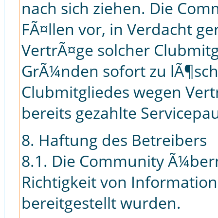
nach sich ziehen. Die Comm
FÃ¤llen vor, in Verdacht g
VertrÃ¤ge solcher Clubmit
GrÃ¼nden sofort zu lÃ¶sch
Clubmitgliedes wegen Vertr
bereits gezahlte Servicepa
8. Haftung des Betreibers
8.1. Die Community Ã¼ber
Richtigkeit von Informatio
bereitgestellt wurden.