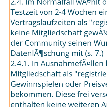
2.4. Im Normalfall wÃ¤hlt 
Testzeit von 2-4 Wochen e
Vertragslaufzeiten als "re
keine Mitgliedschaft gewÃ¼
der Community seinen Wu
DatenlÃ¶schung mit (s. 7.)
2.4.1. In AusnahmefÃ¤llen
Mitgliedschaft als "regist
Gewinnspielen oder Preisve
bekommen. Diese frei vers
enthalten keine weiteren An