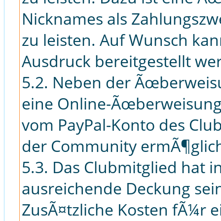
Nicknames als Zahlungszw
zu leisten. Auf Wunsch ka
Ausdruck bereitgestellt we
5.2. Neben der Ãœberweis
eine Online-Ãœberweisung 
vom PayPal-Konto des Club
der Community ermÃ¶glich
5.3. Das Clubmitglied hat i
ausreichende Deckung sei
ZusÃ¤tzliche Kosten fÃ¼r e