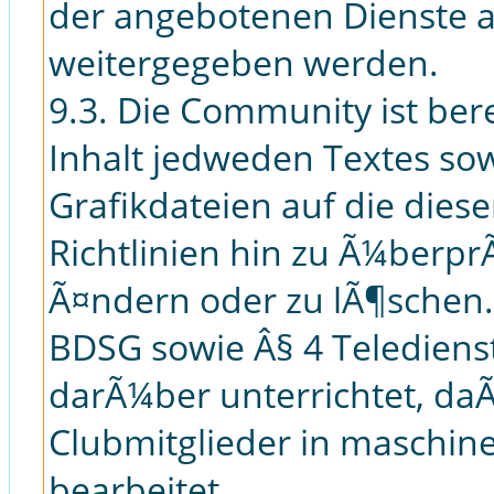
der angebotenen Dienste au
weitergegeben werden.
9.3. Die Community ist bere
Inhalt jedweden Textes so
Grafikdateien auf die die
Richtlinien hin zu Ã¼berp
Ã¤ndern oder zu lÃ¶schen. 
BDSG sowie Â§ 4 Teledien
darÃ¼ber unterrichtet, da
Clubmitglieder in maschin
bearbeitet.