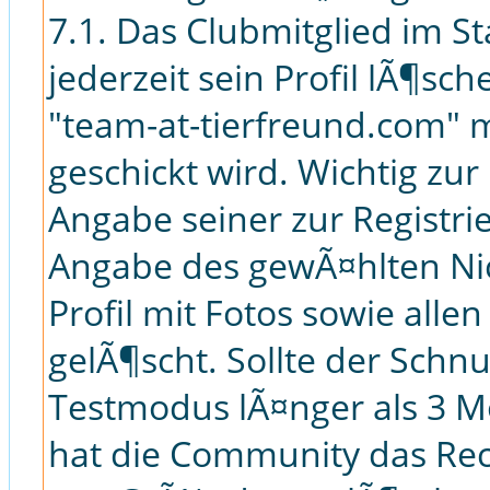
7.1. Das Clubmitglied im S
jederzeit sein Profil lÃ¶sc
"team-at-tierfreund.com"
geschickt wird. Wichtig zur
Angabe seiner zur Registri
Angabe des gewÃ¤hlten Ni
Profil mit Fotos sowie all
gelÃ¶scht. Sollte der Schn
Testmodus lÃ¤nger als 3 Mo
hat die Community das Re