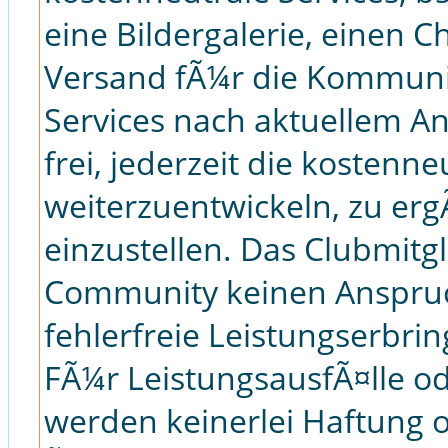
eine Bildergalerie, einen C
Versand fÃ¼r die Kommuni
Services nach aktuellem A
frei, jederzeit die kostenne
weiterzuentwickeln, zu er
einzustellen. Das Clubmitg
Community keinen Anspruc
fehlerfreie Leistungserbri
FÃ¼r LeistungsausfÃ¤lle o
werden keinerlei Haftung 