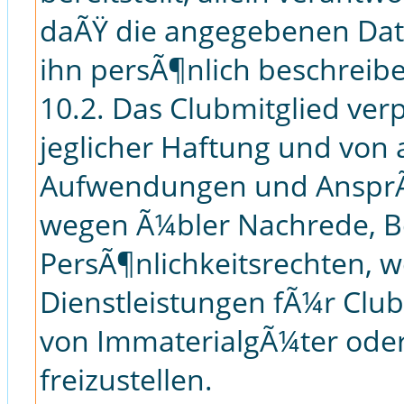
daÃŸ die angegebenen Dat
ihn persÃ¶nlich beschreib
10.2. Das Clubmitglied ver
jeglicher Haftung und von 
Aufwendungen und AnsprÃ¼
wegen Ã¼bler Nachrede, Be
PersÃ¶nlichkeitsrechten, w
Dienstleistungen fÃ¼r Club
von ImmaterialgÃ¼ter oder
freizustellen.