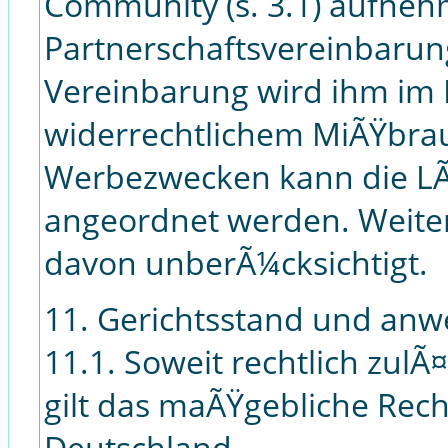
Community (s. 3.1) aufne
Partnerschaftsvereinbarun
Vereinbarung wird ihm im F
widerrechtlichem MiÃŸbra
Werbezwecken kann die LÃ
angeordnet werden. Weite
davon unberÃ¼cksichtigt.
11. Gerichtsstand und an
11.1. Soweit rechtlich zulÃ¤
gilt das maÃŸgebliche Rec
Deutschland.