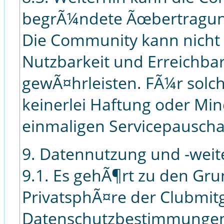
begrÃ¼ndete Ãœbertragungs
Die Community kann nicht d
Nutzbarkeit und Erreichbar
gewÃ¤hrleisten. FÃ¼r solc
keinerlei Haftung oder Mi
einmaligen Servicepausc
9. Datennutzung und -wei
9.1. Es gehÃ¶rt zu den Gr
PrivatsphÃ¤re der Clubmit
Datenschutzbestimmungen 