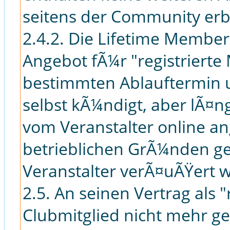
seitens der Community erb
2.4.2. Die Lifetime Membersh
Angebot fÃ¼r "registrierte
bestimmten Ablauftermin u
selbst kÃ¼ndigt, aber lÃ¤
vom Veranstalter online a
betrieblichen GrÃ¼nden ge
Veranstalter verÃ¤uÃŸert w
2.5. An seinen Vertrag als 
Clubmitglied nicht mehr g