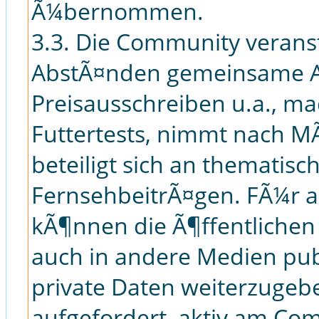
Ã¼bernommen.
3.3. Die Community verans
AbstÃ¤nden gemeinsame Ak
Preisausschreiben u.a., m
Futtertests, nimmt nach MÃ
beteiligt sich an thematis
FernsehbeitrÃ¤gen. FÃ¼r 
kÃ¶nnen die Ã¶ffentlichen
auch in andere Medien pub
private Daten weiterzugebe
aufgefordert, aktiv am Co