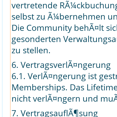
vertretende RÃ¼ckbuchung
selbst zu Ã¼bernehmen un
Die Community behÃ¤lt sic
gesonderten Verwaltungsa
zu stellen.
6. VertragsverlÃ¤ngerung
6.1. VerlÃ¤ngerung ist ges
Memberships. Das Lifetim
nicht verlÃ¤ngern und muÃ
7. VertragsauflÃ¶sung