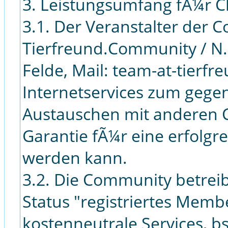
3. Leistungsumfang fÃ¼r C
3.1. Der Veranstalter der C
Tierfreund.Community / N.
Felde, Mail: team-at-tierf
Internetservices zum gege
Austauschen mit anderen C
Garantie fÃ¼r eine erfolgr
werden kann.
3.2. Die Community betreib
Status "registriertes Membe
kostenneutrale Services, b