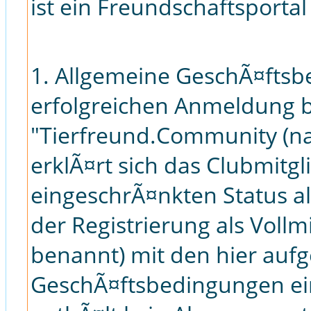
ist ein Freundschaftsportal
1. Allgemeine GeschÃ¤ftsb
erfolgreichen Anmeldung b
"Tierfreund.Community (n
erklÃ¤rt sich das Clubmitg
eingeschrÃ¤nkten Status a
der Registrierung als Vollm
benannt) mit den hier auf
GeschÃ¤ftsbedingungen ein