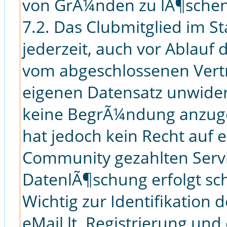
von GrÃ¼nden zu lÃ¶schen
7.2. Das Clubmitglied im S
jederzeit, auch vor Ablauf 
vom abgeschlossenen Vert
eigenen Datensatz unwiderr
keine BegrÃ¼ndung anzuge
hat jedoch kein Recht auf 
Community gezahlten Serv
DatenlÃ¶schung erfolgt schri
Wichtig zur Identifikation 
eMail lt. Registrierung un