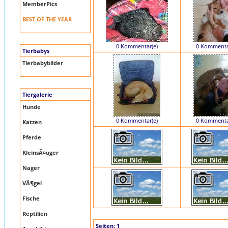
MemberPics
BEST OF THE YEAR
0 Kommentar(e)
0 Kommenta
Tierbabys
Tierbabybilder
Tiergalerie
Hunde
0 Kommentar(e)
0 Kommenta
Katzen
Pferde
KleinsÃ¤uger
Nager
VÃ¶gel
Fische
Reptilien
Seiten:
1