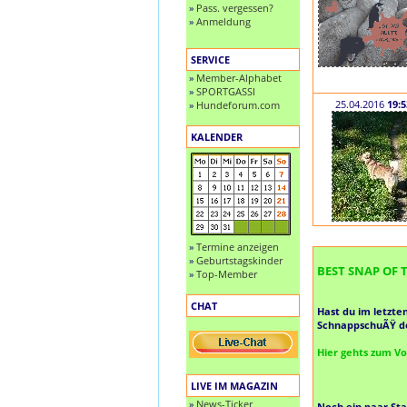
»
Pass. vergessen?
»
Anmeldung
SERVICE
»
Member-Alphabet
»
SPORTGASSI
25.04.2016
19:5
»
Hundeforum.com
KALENDER
»
Termine anzeigen
»
Geburtstagskinder
BEST SNAP OF T
»
Top-Member
CHAT
Hast du im letzte
SchnappschuÃŸ de
Hier gehts zum V
LIVE IM MAGAZIN
»
News-Ticker
Noch ein paar Sta