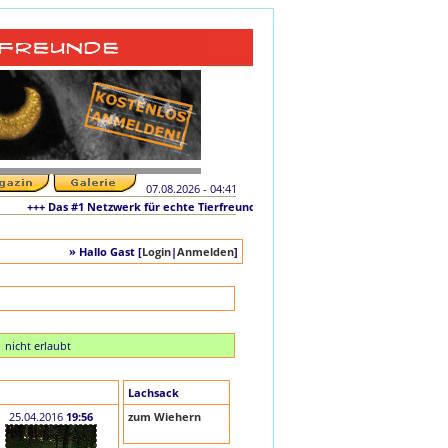
07.08.2026 - 04:41
+++ Das #1 Netzwerk für echte Tierfreunde und tierliebe Singles +++ Die origina
» Hallo Gast [
Login
|
Anmelden
]
nicht erlaubt
Lachsack
25.04.2016
19:56
zum Wiehern