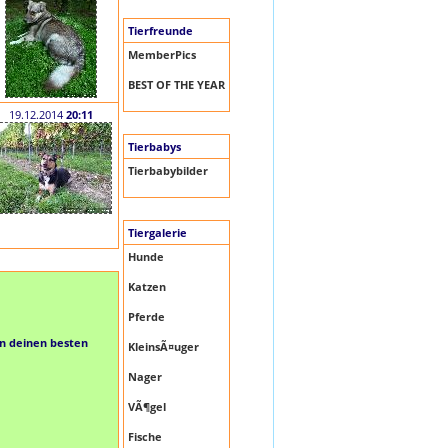
Tierfreunde
MemberPics
BEST OF THE YEAR
19.12.2014
20:11
Tierbabys
Tierbabybilder
Tiergalerie
Hunde
Katzen
Pferde
en deinen besten
KleinsÃ¤uger
Nager
VÃ¶gel
Fische