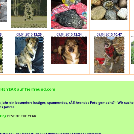
3
09.04.2015
12:25
09.04.2015
12:24
09.04.2015
10:47
HE YEAR auf Tierfreund.com
n Jahr ein besonders lustiges, spannendes, rÃ¼hrendes Foto gemacht? - Wir such
s Jahres
oting
BEST OF THE YEAR
tistiken: Hier kannst Du
1524
Bilder unserer Member ansehen.