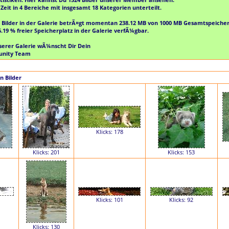
 Zeit in
4
Bereiche mit insgesamt
18
Kategorien unterteilt.
 Bilder in der Galerie betrÃ¤gt momentan
238.12 MB
von
1000 MB
Gesamtspeicherp
6.19 %
freier Speicherplatz in der Galerie verfÃ¼gbar.
serer Galerie wÃ¼nscht Dir Dein
unity Team
n Bilder
Klicks: 178
Klicks: 201
Klicks: 153
Klicks: 101
Klicks: 92
Klicks: 130