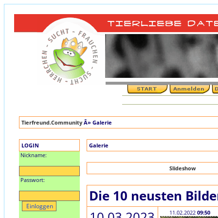
Tierfreund.Community
Â» Galerie
LOGIN
Galerie
Nickname:
Slideshow
Passwort:
Die 10 neusten Bilde
10.03.2023
11.02.2022
09:50