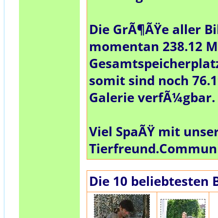
Die GrÃ¶ÃŸe aller Bi
momentan
238.12 
Gesamtspeicherplat
somit sind noch
76.
Galerie verfÃ¼gbar.
Viel SpaÃŸ mit unse
Tierfreund.Commun
Die 10 beliebtesten 