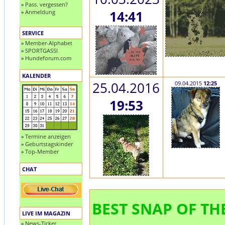
»
Pass. vergessen?
»
Anmeldung
14:41
SERVICE
»
Member-Alphabet
»
SPORTGASSI
»
Hundeforum.com
KALENDER
25.04.2016
09.04.2015
12:25
19:53
»
Termine anzeigen
»
Geburtstagskinder
»
Top-Member
CHAT
BEST SNAP OF THE
LIVE IM MAGAZIN
»
News-Ticker