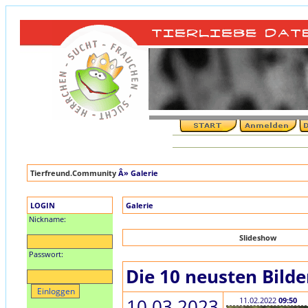
Tierfreund.Community
Â» Galerie
LOGIN
Galerie
Nickname:
Slideshow
Passwort:
Die 10 neusten Bilde
10.03.2023
11.02.2022
09:50