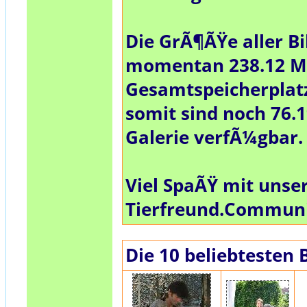
Die GrÃ¶ÃŸe aller Bi
momentan
238.12 
Gesamtspeicherplat
somit sind noch
76.
Galerie verfÃ¼gbar.
Viel SpaÃŸ mit unse
Tierfreund.Commun
Die 10 beliebtesten 