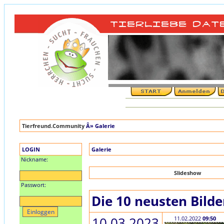
Tierfreund.Community
Â» Galerie
LOGIN
Galerie
Nickname:
Slideshow
Passwort:
Die 10 neusten Bilde
10.03.2023
11.02.2022
09:50