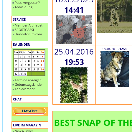
»
Pass. vergessen?
»
Anmeldung
14:41
SERVICE
»
Member-Alphabet
»
SPORTGASSI
»
Hundeforum.com
KALENDER
25.04.2016
09.04.2015
12:25
19:53
»
Termine anzeigen
»
Geburtstagskinder
»
Top-Member
CHAT
BEST SNAP OF THE
LIVE IM MAGAZIN
»
News-Ticker