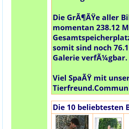
Die GrÃ¶ÃŸe aller Bi
momentan
238.12 
Gesamtspeicherplat
somit sind noch
76.
Galerie verfÃ¼gbar.
Viel SpaÃŸ mit unse
Tierfreund.Commun
Die 10 beliebtesten 