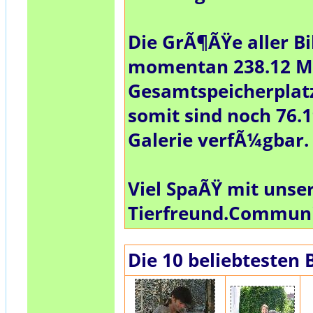
Die GrÃ¶ÃŸe aller Bi
momentan
238.12 
Gesamtspeicherplat
somit sind noch
76.
Galerie verfÃ¼gbar.
Viel SpaÃŸ mit unse
Tierfreund.Commun
Die 10 beliebtesten 