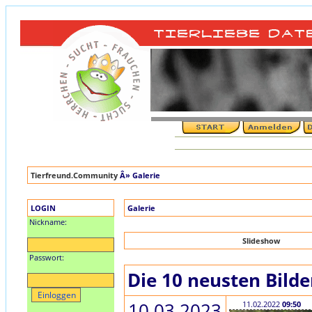
Tierfreund.Community
Â» Galerie
LOGIN
Galerie
Nickname:
Slideshow
Passwort:
Die 10 neusten Bilde
10.03.2023
11.02.2022
09:50