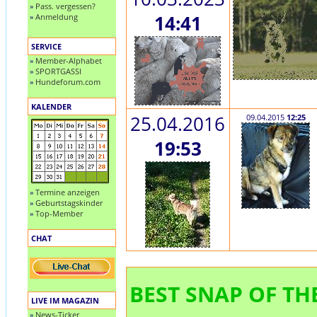
»
Pass. vergessen?
»
Anmeldung
14:41
SERVICE
»
Member-Alphabet
»
SPORTGASSI
»
Hundeforum.com
KALENDER
25.04.2016
09.04.2015
12:25
19:53
»
Termine anzeigen
»
Geburtstagskinder
»
Top-Member
CHAT
BEST SNAP OF THE
LIVE IM MAGAZIN
»
News-Ticker