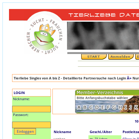
Tierliebe Singles von A bis Z - Detaillierte Partnersuche nach Login
Â»
Nur
LOGIN
Nickname:
Passwort:
10
Nickname
Geschl./Alter
Postleitz
yankee
m, 71 Jahre
07xxx in 