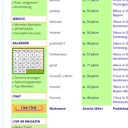
»
Pass. vergessen?
Thüringen
»
Anmeldung
yankey
w, 59 Jahre
89xxx in 
Bayern
SERVICE
Yellodot
w, 54 Jahre
54xxx in 
»
Member-Alphabet
Nordrhein
»
SPORTGASSI
Yezariel
w, 50 Jahre
24xxx in 
»
Hundeforum.com
Schleswig
KALENDER
yorkie2011
w, 48 Jahre
24xxx in 
Schleswig
Yorkiemaus
w, 57 Jahre
45xxx in 
Nordrhein
ypsel
w, 71 Jahre
44xxx in 
Nordrhein
YuconÂ´s Mom
w, 58 Jahre
51xxx in 
»
Termine anzeigen
Nordrhein
»
Geburtstagskinder
»
Top-Member
Yumi82
w, 43 Jahre
78xxx in 
Baden-Wü
CHAT
Yvonne
w, 48 Jahre
17xxx in 
Mecklenb
Nickname
Geschl./Alter
Postleitz
LIVE IM MAGAZIN
»
News-Ticker