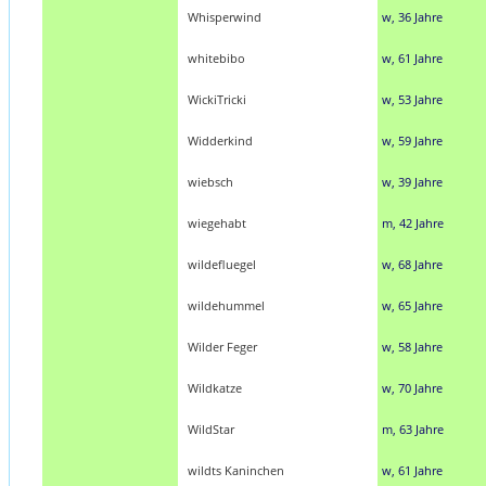
Whisperwind
w, 36 Jahre
whitebibo
w, 61 Jahre
WickiTricki
w, 53 Jahre
Widderkind
w, 59 Jahre
wiebsch
w, 39 Jahre
wiegehabt
m, 42 Jahre
wildefluegel
w, 68 Jahre
wildehummel
w, 65 Jahre
Wilder Feger
w, 58 Jahre
Wildkatze
w, 70 Jahre
WildStar
m, 63 Jahre
wildts Kaninchen
w, 61 Jahre