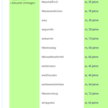
WaschbÃ¤r21
w, 35 Jahre
»
Aktuelle Umfragen
Wasserweibchen
w, 78 Jahre
wau
m, 45 Jahre
waysnlife
m, 59 Jahre
webernie
m, 73 Jahre
Wednesday
m, 66 Jahre
WeisseWoelfinHH
w, 60 Jahre
weltentanz
w, 45 Jahre
weltfreuden
w, 40 Jahre
weltweitetierliebe
m, 64 Jahre
Westernshop
m, 72 Jahre
whippetta
w, 63 Jahre