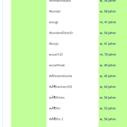
WomanInBlack
w, 58 Jahre
Wonder
w, 58 Jahre
wougl
m, 41 Jahre
WundertÃ¼te33
w, 54 Jahre
Wunjo
w, 41 Jahre
wusel123
m, 70 Jahre
wuselfreak
w, 49 Jahre
WÃ¼stenblume
w, 45 Jahre
WÃ¶lckchen333
w, 64 Jahre
wÃ¶lfchen
w, 56 Jahre
wÃ¶lfin
w, 53 Jahre
WÃ¶lfin 2
w, 56 Jahre