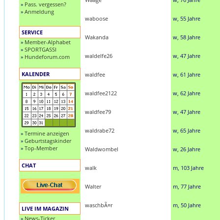
»
Pass. vergessen?
»
Anmeldung
waboose
w, 55 Jahre
SERVICE
Wakanda
w, 58 Jahre
»
Member-Alphabet
»
SPORTGASSI
waldelfe26
w, 47 Jahre
»
Hundeforum.com
KALENDER
waldfee
w, 61 Jahre
waldfee2122
w, 62 Jahre
waldfee79
w, 47 Jahre
waldrabe72
w, 65 Jahre
»
Termine anzeigen
»
Geburtstagskinder
»
Top-Member
Waldwombel
w, 26 Jahre
CHAT
walk
m, 103 Jahre
Walter
m, 77 Jahre
waschbÃ¤r
m, 50 Jahre
LIVE IM MAGAZIN
»
News-Ticker