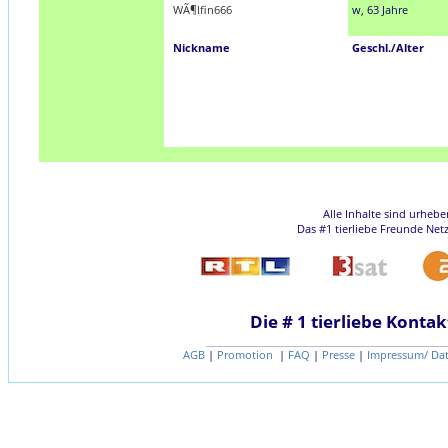
WÃ¶lfin666
w, 63 Jahre
Nickname
Geschl./Alter
Alle Inhalte sind urheb
Das #1 tierliebe Freunde Net
Die # 1 tierliebe Kontak
AGB
|
Promotion
|
FAQ
|
Presse
|
Impressum/ Da