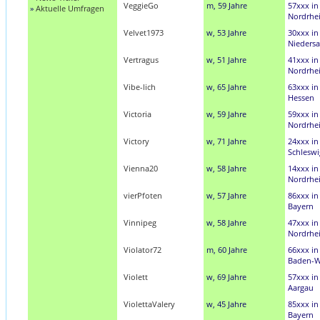
VeggieGo
m, 59 Jahre
57xxx in
»
Aktuelle Umfragen
Nordrhe
Velvet1973
w, 53 Jahre
30xxx in
Nieders
Vertragus
w, 51 Jahre
41xxx in
Nordrhe
Vibe-lich
w, 65 Jahre
63xxx in
Hessen
Victoria
w, 59 Jahre
59xxx in
Nordrhe
Victory
w, 71 Jahre
24xxx in
Schleswi
Vienna20
w, 58 Jahre
14xxx in
Nordrhe
vierPfoten
w, 57 Jahre
86xxx in
Bayern
Vinnipeg
w, 58 Jahre
47xxx in
Nordrhe
Violator72
m, 60 Jahre
66xxx in
Baden-W
Violett
w, 69 Jahre
57xxx in
Aargau
ViolettaValery
w, 45 Jahre
85xxx in
Bayern