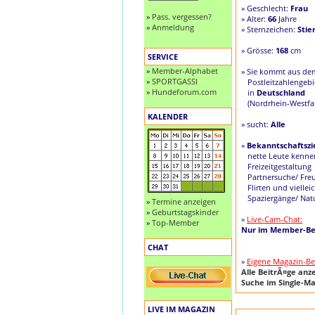
» Geschlecht:
Frau
»
Pass. vergessen?
» Alter:
66
Jahre
»
Anmeldung
» Sternzeichen:
Stie
» Grösse:
168
cm
SERVICE
»
Member-Alphabet
» Sie kommt aus de
»
SPORTGASSI
Postleitzahlengeb
»
Hundeforum.com
in
Deutschland
(Nordrhein-Westfa
KALENDER
» sucht:
Alle
»
Bekanntschaftszie
nette Leute kenne
Freizeitgestaltung
Partnersuche/ Fre
Flirten und viellei
Spaziergänge/ Nat
»
Termine anzeigen
»
Geburtstagskinder
»
Live-Cam-Chat:
»
Top-Member
Nur im Member-Be
CHAT
»
Eigene Magazin-Be
Alle BeitrÃ¤ge anz
Suche im Single-Ma
LIVE IM MAGAZIN