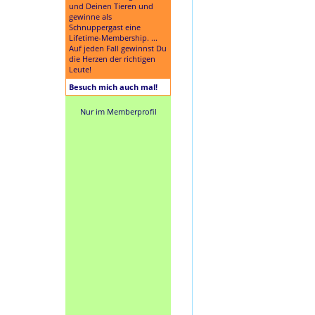
und Deinen Tieren und
gewinne als
Schnuppergast eine
Lifetime-Membership. ...
Auf jeden Fall gewinnst Du
die Herzen der richtigen
Leute!
Besuch mich auch mal!
Nur im Memberprofil