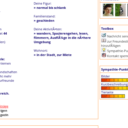
Deine Figur:
» normal bis schlank
r
Familienstand:
» geschieden
Toolbox
m
Deine AktivitÃ¤ten:
iet
44
» wandern, Spazierengehen, lesen,
Nachricht se
flimmern, AusflÃ¼ge in die nÃ¤here
zur Freundesli
len)
Umgebung
hinzufÃ¼gen
Wohnort:
Sympathie-Pu
» in der Stadt, zur Miete
Kontakt sperr
le:
nlernen
Sympathie-Punk
undschaften
cht mehr
Bilder
urfreunde
Kurzbeschreibung
Tierseite
reich.
iträge
eigen
gazin