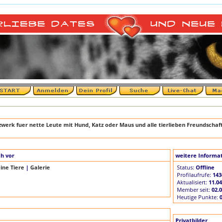
++
werk fuer nette Leute mit Hund, Katz oder Maus und alle tierlieben Freundschaf
ch vor
weitere Informa
ine Tiere
|
Galerie
Status:
Offline
Profilaufrufe:
143
Aktualisiert:
11.04
Member seit:
02.
Heutige Punkte:
Privatbilder