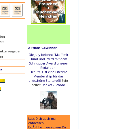
nden
ste
Aktions-Gewinner
nkte vergeben
Die Jury belohnt "Mali" mit
en
Hund und Pferd mit dem
Schnupper-Award unserer
Redaktion.
te
Der Preis ist eine Lifetime
Membership für das
bildschöne Startprofil
Seht
selbst
Danke! - Schön!
Lass Dich auch mal
entdecken!
ErzÃ¤hl ein wenig von Dir