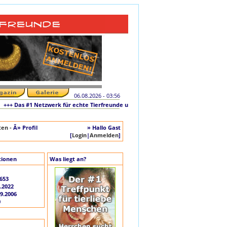
06.08.2026 - 03:56
+ Das #1 Netzwerk für echte Tierfreunde und tierliebe Singles +++ Die originale I
ten -
Â» Profil
» Hallo Gast
[
Login
|
Anmelden
]
tionen
Was liegt an?
653
.2022
09.2006
0