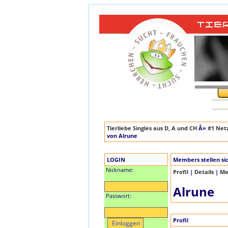
Tierliebe Singles aus D, A und CH
Â»
#1 Netz
von Alrune
LOGIN
Members stellen si
Nickname:
Profil
|
Details
|
Me
Alrune
Passwort:
Profil