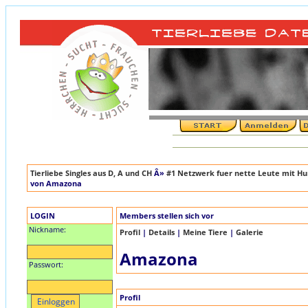
Tierliebe Singles aus D, A und CH
Â»
#1 Netzwerk fuer nette Leute mit Hun
von Amazona
LOGIN
Members stellen sich vor
Nickname:
Profil
|
Details
|
Meine Tiere
|
Galerie
Amazona
Passwort:
Profil