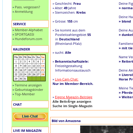
» Geschlecht:
Frau
Deine Fig
»
Pass. vergessen?
» Alter:
49
Jahre
» norma
»
Anmeldung
» Sternzeichen:
Krebs
Deine Ha
» Grösse:
155
cm
» blond
SERVICE
»
Member-Alphabet
» Sie kommt aus dem
Deine Au
»
SPORTGASSI
Postleitzahlengebiet
55
» dunkel
»
Hundeforum.com
in
Deutschland
(Rheinland-Pfalz)
Familien
» mit ti
KALENDER
» sucht:
Alle
Name Ver
»
Bekanntschaftsziele:
» Reiter
Freizeitgestaltung
Informationsaustausch
Deine Akt
» Liverol
»
Live-Cam-Chat:
Horse Pr
Nur im Member-Bereich.
»
Termine anzeigen
Meine Tie
»
Geburtstagskinder
» Pferde
»
Top-Member
»
Eigene Magazin-Beiträge
» Weitere
Alle BeitrÃ¤ge anzeigen
CHAT
Suche im Single-Magazin
Bild von Amazona
LIVE IM MAGAZIN