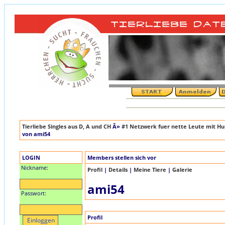
Tierliebe Singles aus D, A und CH
Â»
#1 Netzwerk fuer nette Leute mit Hun
von ami54
LOGIN
Members stellen sich vor
Nickname:
Profil
|
Details
|
Meine Tiere
|
Galerie
ami54
Passwort:
Profil