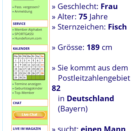
» Geschlecht:
Frau
»
Pass. vergessen?
»
Anmeldung
» Alter:
75
Jahre
SERVICE
» Sternzeichen:
Fisch
»
Member-Alphabet
»
SPORTGASSI
»
Hundeforum.com
» Grösse:
189
cm
KALENDER
» Sie kommt aus dem
Postleitzahlengebiet
»
Termine anzeigen
82
»
Geburtstagskinder
»
Top-Member
in
Deutschland
CHAT
(Bayern)
» sucht:
einen Mann
LIVE IM MAGAZIN