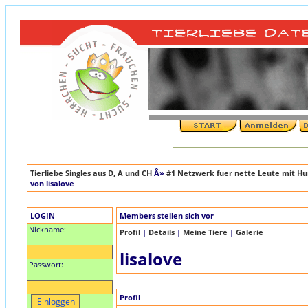
Tierliebe Singles aus D, A und CH
Â»
#1 Netzwerk fuer nette Leute mit Hun
von lisalove
LOGIN
Members stellen sich vor
Nickname:
Profil
|
Details
|
Meine Tiere
|
Galerie
lisalove
Passwort:
Profil