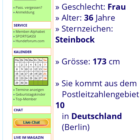
» Geschlecht:
Frau
»
Pass. vergessen?
»
Anmeldung
» Alter:
36
Jahre
SERVICE
» Sternzeichen:
»
Member-Alphabet
»
SPORTGASSI
Steinbock
»
Hundeforum.com
KALENDER
» Grösse:
173
cm
» Sie kommt aus dem
»
Termine anzeigen
Postleitzahlengebiet
»
Geburtstagskinder
»
Top-Member
10
CHAT
in
Deutschland
(Berlin)
LIVE IM MAGAZIN