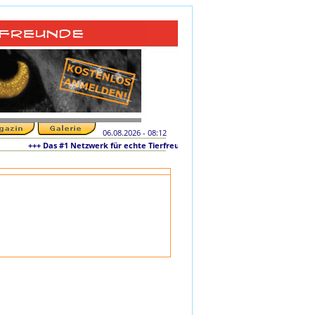
06.08.2026 - 08:12
+++ Das #1 Netzwerk für echte Tierfreunde und tierliebe Singles +++ Die ori