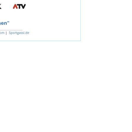
hen"
com
|
Sportgassi.de