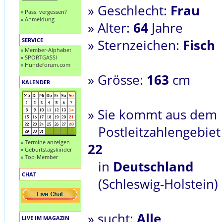
» Geschlecht:
Frau
»
Pass. vergessen?
»
Anmeldung
» Alter:
64
Jahre
SERVICE
» Sternzeichen:
Fisch
»
Member-Alphabet
»
SPORTGASSI
»
Hundeforum.com
» Grösse:
163
cm
KALENDER
» Sie kommt aus dem
Postleitzahlengebiet
»
Termine anzeigen
22
»
Geburtstagskinder
»
Top-Member
in
Deutschland
CHAT
(Schleswig-Holstein)
» sucht:
Alle
LIVE IM MAGAZIN