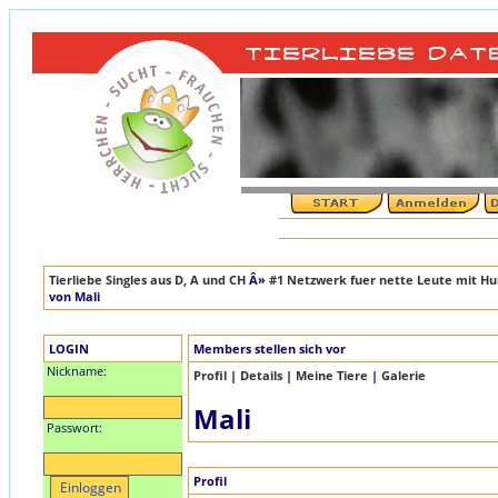
Tierliebe Singles aus D, A und CH
Â»
#1 Netzwerk fuer nette Leute mit Hun
von Mali
LOGIN
Members stellen sich vor
Nickname:
Profil
|
Details
|
Meine Tiere
|
Galerie
Mali
Passwort:
Profil