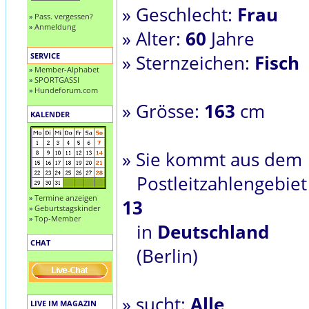
» Geschlecht:
Frau
»
Pass. vergessen?
»
Anmeldung
» Alter:
60
Jahre
SERVICE
» Sternzeichen:
Fisch
»
Member-Alphabet
»
SPORTGASSI
»
Hundeforum.com
» Grösse:
163
cm
KALENDER
» Sie kommt aus dem
Postleitzahlengebiet
»
Termine anzeigen
13
»
Geburtstagskinder
»
Top-Member
in
Deutschland
CHAT
(Berlin)
» sucht:
Alle
LIVE IM MAGAZIN