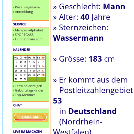
» Geschlecht:
Mann
»
Pass. vergessen?
»
Anmeldung
» Alter:
40
Jahre
SERVICE
» Sternzeichen:
»
Member-Alphabet
»
SPORTGASSI
Wassermann
»
Hundeforum.com
KALENDER
» Grösse:
183
cm
» Er kommt aus dem
»
Termine anzeigen
Postleitzahlengebiet
»
Geburtstagskinder
»
Top-Member
53
CHAT
in
Deutschland
(Nordrhein-
Westfalen)
LIVE IM MAGAZIN