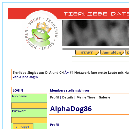
Tierliebe Singles aus D, A und CH
Â»
#1 Netzwerk fuer nette Leute mit Hun
von AlphaDog86
LOGIN
Members stellen sich vor
Nickname:
Profil
|
Details
|
Meine Tiere
|
Galerie
AlphaDog86
Passwort:
Profil