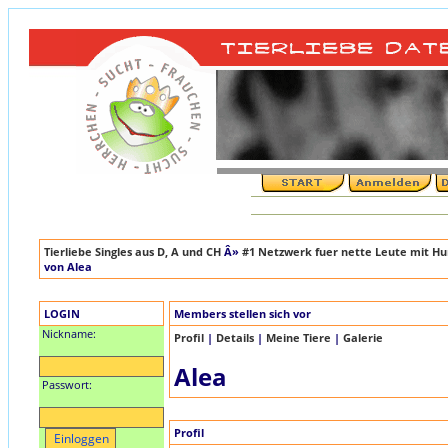
Tierliebe Singles aus D, A und CH
Â»
#1 Netzwerk fuer nette Leute mit Hun
von Alea
LOGIN
Members stellen sich vor
Nickname:
Profil
|
Details
|
Meine Tiere
|
Galerie
Alea
Passwort:
Profil