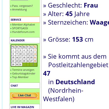
» Geschlecht:
Frau
»
Pass. vergessen?
»
Anmeldung
» Alter:
45
Jahre
SERVICE
» Sternzeichen:
Waag
»
Member-Alphabet
»
SPORTGASSI
»
Hundeforum.com
» Grösse:
153
cm
KALENDER
» Sie kommt aus dem
Postleitzahlengebiet
»
Termine anzeigen
47
»
Geburtstagskinder
»
Top-Member
in
Deutschland
CHAT
(Nordrhein-
Westfalen)
LIVE IM MAGAZIN