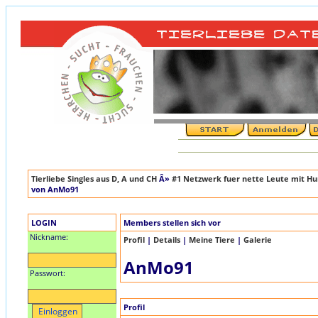
Tierliebe Singles aus D, A und CH
Â»
#1 Netzwerk fuer nette Leute mit Hun
von AnMo91
LOGIN
Members stellen sich vor
Nickname:
Profil
|
Details
|
Meine Tiere
|
Galerie
AnMo91
Passwort:
Profil