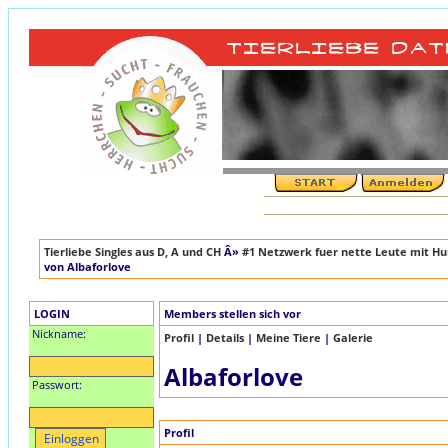
Tierliebe Singles aus D, A und CH
Â»
#1 Netzwerk fuer nette Leute mit Hun
von Albaforlove
LOGIN
Members stellen sich vor
Nickname:
Profil
|
Details
|
Meine Tiere
|
Galerie
Albaforlove
Passwort:
Profil